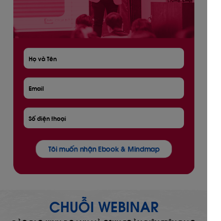
Tôi muốn nhận Ebook & Mindmap
CHUỖI WEBINAR