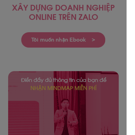
XÂY DỰNG DOANH NGHIỆP
ONLINE TRÊN ZALO
Tôi muốn nhận Ebook >
Điền đầy đủ thông tin của bạn để
NHẬN MINDMAP MIỄN PHÍ