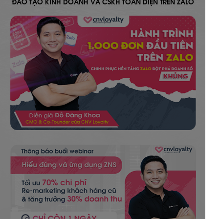
ĐÀO TẠO KINH DOANH VÀ CSKH TOÀN DIỆN TRÊN ZALO