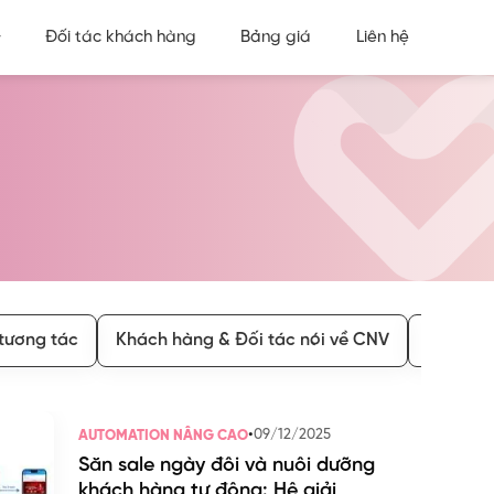
Đối tác khách hàng
Bảng giá
Liên hệ
tương tác
Khách hàng & Đối tác nói về CNV
Hạng th
•
09/12/2025
AUTOMATION NÂNG CAO
Săn sale ngày đôi và nuôi dưỡng
khách hàng tự động: Hệ giải