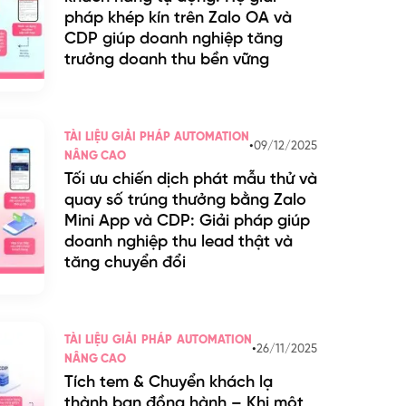
pháp khép kín trên Zalo OA và
CDP giúp doanh nghiệp tăng
trưởng doanh thu bền vững
TÀI LIỆU GIẢI PHÁP AUTOMATION
•
09/12/2025
NÂNG CAO
Tối ưu chiến dịch phát mẫu thử và
quay số trúng thưởng bằng Zalo
Mini App và CDP: Giải pháp giúp
doanh nghiệp thu lead thật và
tăng chuyển đổi
TÀI LIỆU GIẢI PHÁP AUTOMATION
•
26/11/2025
NÂNG CAO
Tích tem & Chuyển khách lạ
thành bạn đồng hành – Khi một