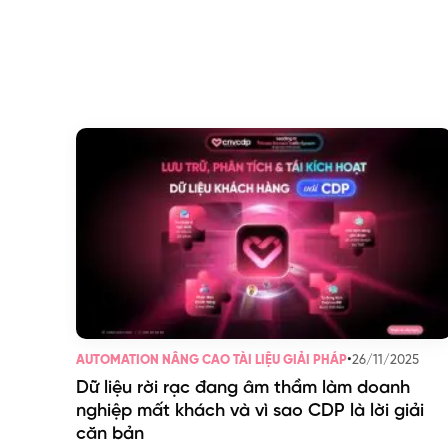
•
26/11/2025
AUTOMATION NÂNG CAO TÀI LIỆU GIẢI PHÁP
Dữ liệu rời rạc đang âm thầm làm doanh
nghiệp mất khách và vì sao CDP là lời giải
căn bản