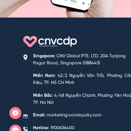
Singapore:
CNV Global PTE. LTD. 20A Tanjong
Pagar Road, Singapore (088443)
Miền Nam:
42/2 Nguyễn Văn Trỗi, Phường Cầ
Kiệu, TP. Hồ Chí Minh
Miền Bắc:
4/48 Nguyễn Chánh, Phường Yên Hoà
TP. Hà Nội
Email:
marketing@cnvloyalty.com
Hotline:
1900636400