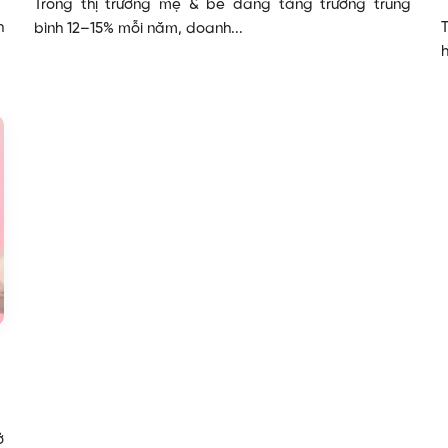
Trong thị trường mẹ & bé đang tăng trưởng trung
h
bình 12–15% mỗi năm, doanh...
h
ở