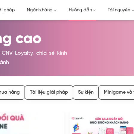
ải pháp
Ngành hàng
Hướng dẫn
Tài nguyên
ng cao
 CNV Loyalty, chia sẻ kinh
hành
mua hàng
Tài liệu giải pháp
Sự kiện
Minigame và 