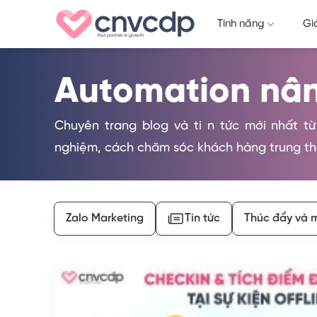
Skip
Tính năng
Gi
to
content
Automation nâ
Chuyên trang blog và ti n tức mới nhất từ
nghiệm, cách chăm sóc khách hàng trung t
Zalo Marketing
Tin tức
Thúc đẩy và 