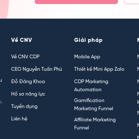
Về CNV
Giải pháp
Về CNV CDP
Mobile App
CEO Nguyễn Tuấn Phú
Thiết kế Mini App Zalo
u
Đỗ Đăng Khoa
CDP Marketing
Automation
Hồ sơ năng lực
Gamification
,
Tuyển dụng
Marketing Funnel
Liên hệ
Affiliate Marketing
Funnel