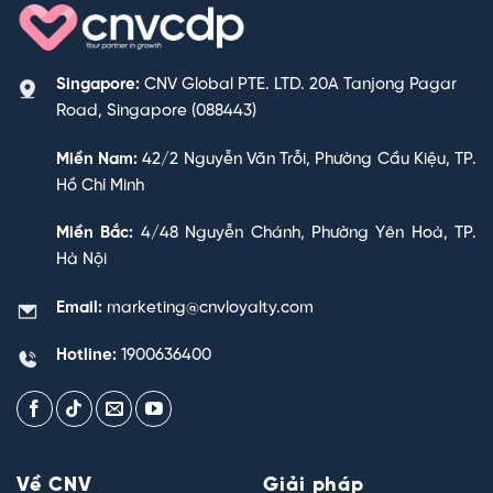
Singapore:
CNV Global PTE. LTD. 20A Tanjong Pagar
Road, Singapore (088443)
Miền Nam:
42/2 Nguyễn Văn Trỗi, Phường Cầu Kiệu, TP.
Hồ Chí Minh
Miền Bắc:
4/48 Nguyễn Chánh, Phường Yên Hoà, TP.
Hà Nội
Email:
marketing@cnvloyalty.com
Hotline:
1900636400
Về CNV
Giải pháp