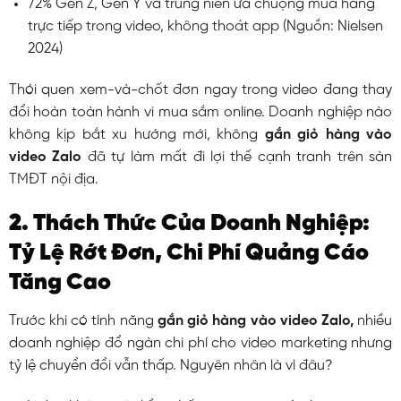
72% Gen Z, Gen Y và trung niên ưa chuộng mua hàng
trực tiếp trong video, không thoát app (Nguồn: Nielsen
2024)
Thói quen xem-và-chốt đơn ngay trong video đang thay
đổi hoàn toàn hành vi mua sắm online. Doanh nghiệp nào
không kịp bắt xu hướng mới, không
gắn giỏ hàng vào
video Zalo
đã tự làm mất đi lợi thế cạnh tranh trên sàn
TMĐT nội địa.
2. Thách Thức Của Doanh Nghiệp:
Tỷ Lệ Rớt Đơn, Chi Phí Quảng Cáo
Tăng Cao
Trước khi có tính năng
gắn giỏ hàng vào video Zalo,
nhiều
doanh nghiệp đổ ngàn chi phí cho video marketing nhưng
tỷ lệ chuyển đổi vẫn thấp. Nguyên nhân là vì đâu?