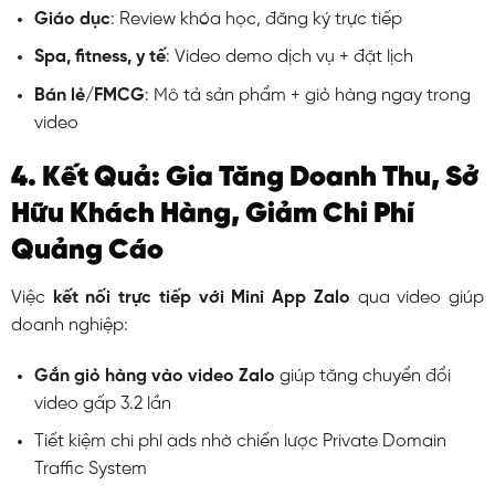
Giáo dục
: Review khóa học, đăng ký trực tiếp
Spa, fitness, y tế
: Video demo dịch vụ + đặt lịch
Bán lẻ/FMCG
: Mô tả sản phẩm + giỏ hàng ngay trong
video
4. Kết Quả: Gia Tăng Doanh Thu, Sở
Hữu Khách Hàng, Giảm Chi Phí
Quảng Cáo
Việc
kết nối trực tiếp với Mini App Zalo
qua video giúp
doanh nghiệp:
Gắn giỏ hàng vào video Zalo
giúp tăng chuyển đổi
video gấp 3.2 lần
Tiết kiệm chi phí ads nhờ chiến lược Private Domain
Traffic System