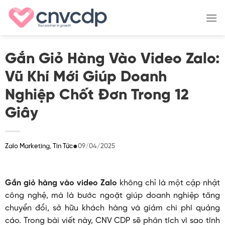
Skip
to
content
Gắn Giỏ Hàng Vào Video Zalo:
Vũ Khí Mới Giúp Doanh
Nghiệp Chốt Đơn Trong 12
Giây
●
09/04/2025
Zalo Marketing
Tin Tức
,
Gắn giỏ hàng vào video Zalo
không chỉ là một cập nhật
công nghệ, mà là bước ngoặt giúp doanh nghiệp tăng
chuyển đổi, sở hữu khách hàng và giảm chi phí quảng
cáo. Trong bài viết này, CNV CDP sẽ phân tích vì sao tính