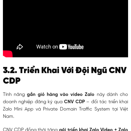
3.2. Triển Khai Với Đội Ngũ CNV
CDP
Tính năng
gắn giỏ hàng vào video Zalo
này dành cho
doanh nghiệp đăng ký qua
CNV CDP
– đối tác triển khai
Zalo Mini App và Private Domain Traffic System tại Việt
Nam.
CNV CDP đồng thời tặng
gói triển khai Zalo Video + Zalo