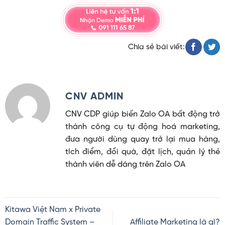
Chia sẻ bài viết:
CNV ADMIN
CNV CDP giúp biến Zalo OA bất động trở
thành công cụ tự động hoá marketing,
đưa người dùng quay trở lại mua hàng,
tích điểm, đổi quà, đặt lịch, quản lý thẻ
thành viên dễ dàng trên Zalo OA
Kitawa Việt Nam x Private
Domain Traffic System –
Affiliate Marketing là gì?