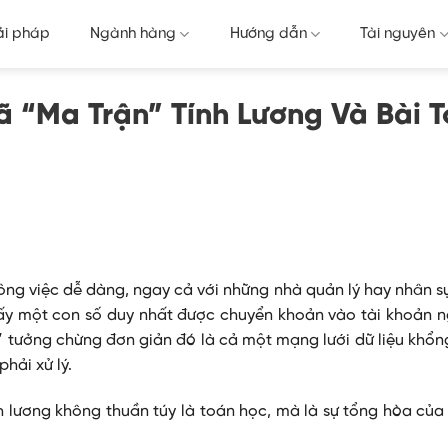
ải pháp
Ngành hàng
Hướng dẫn
Tài nguyên
Mã “Ma Trận” Tính Lương Và Bài 
 công việc dễ dàng, ngay cả với những nhà quản lý hay nhân s
thấy một con số duy nhất được chuyển khoản vào tài khoản 
” tưởng chừng đơn giản đó là cả một mạng lưới dữ liệu khổn
hải xử lý.
h lương không thuần túy là toán học, mà là sự tổng hòa của 