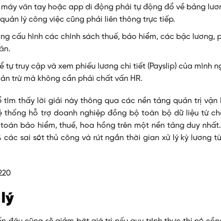
 máy vân tay hoặc app di động phải tự động đổ về bảng lư
uản lý công việc cũng phải liên thông trực tiếp.
ng cấu hình các chính sách thuế, bảo hiểm, các bậc lương, 
ân.
 tự truy cập và xem phiếu lương chi tiết (Payslip) của mình n
oản trừ mà không cần phải chất vấn HR.
ể tìm thấy lời giải này thông qua các nền tảng quản trị vậ
 thống hỗ trợ doanh nghiệp đồng bộ toàn bộ dữ liệu từ c
 toán bảo hiểm, thuế, hoa hồng trên một nền tảng duy nhất.
ác sai sót thủ công và rút ngắn thời gian xử lý kỳ lương t
 lý