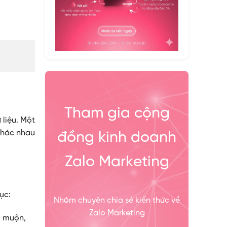
Tham gia cộng
 liệu. Một
 khác nhau
đồng kinh doanh
Zalo Marketing
ục:
Nhóm chuyên chia sẻ kiến thức về
Zalo Marketing
i muộn,