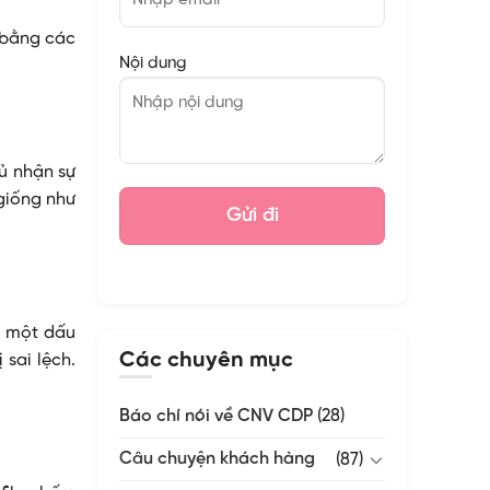
y bằng các
Nội dung
ủ nhận sự
 giống như
, một dấu
Các chuyên mục
 sai lệch.
Báo chí nói về CNV CDP
(28)
Câu chuyện khách hàng
(87)