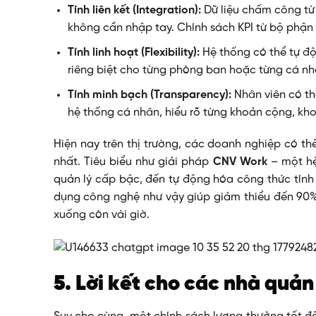
Tính liên kết (Integration):
Dữ liệu chấm công từ
không cần nhập tay. Chính sách KPI từ bộ phận q
Tính linh hoạt (Flexibility):
Hệ thống có thể tự độ
riêng biệt cho từng phòng ban hoặc từng cá nh
Tính minh bạch (Transparency):
Nhân viên có thể
hệ thống cá nhân, hiểu rõ từng khoản cộng, kh
Hiện nay trên thị trường, các doanh nghiệp có th
nhất. Tiêu biểu như giải pháp
CNV Work
– một hệ
quản lý cấp bậc, đến tự động hóa công thức tính
dụng công nghệ như vậy giúp giảm thiểu đến 90% c
xuống còn vài giờ.
5. Lời kết cho các nhà quản