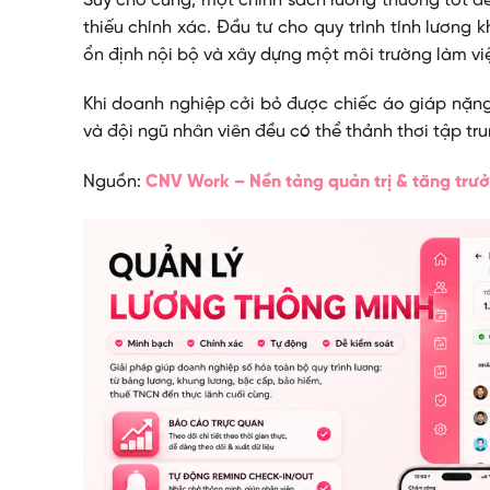
Suy cho cùng, một chính sách lương thưởng tốt đế
thiếu chính xác. Đầu tư cho quy trình tính lươn
ổn định nội bộ và xây dựng một môi trường làm vi
Khi doanh nghiệp cởi bỏ được chiếc áo giáp nặng
và đội ngũ nhân viên đều có thể thảnh thơi tập tr
Nguồn:
CNV Work – Nền tảng quản trị & tăng trư