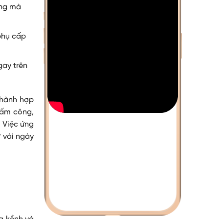
ơng mà
phụ cấp
gay trên
n hành hợp
hấm công,
 Việc ứng
ừ vài ngày