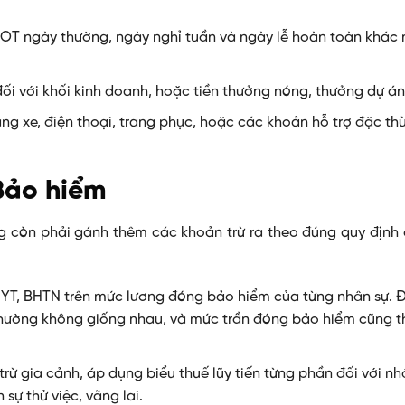
 OT ngày thường, ngày nghỉ tuần và ngày lễ hoàn toàn khác
ối với khối kinh doanh, hoặc tiền thưởng nóng, thưởng dự án
ăng xe, điện thoại, trang phục, hoặc các khoản hỗ trợ đặc th
Bảo hiểm
g còn phải gánh thêm các khoản trừ ra theo đúng quy định
HYT, BHTN trên mức lương đóng bảo hiểm của từng nhân sự. 
thường không giống nhau, và mức trần đóng bảo hiểm cũng t
rừ gia cảnh, áp dụng biểu thuế lũy tiến từng phần đối với nh
 sự thử việc, vãng lai.