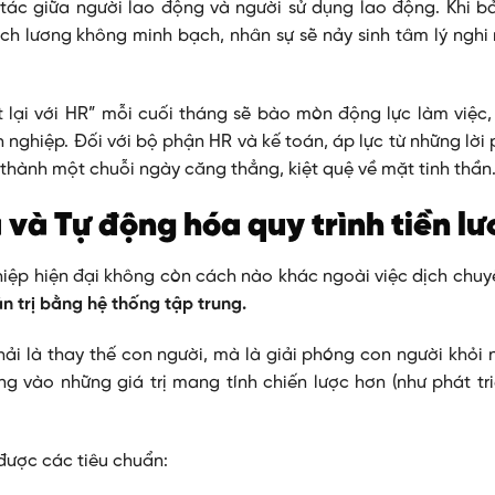
tác giữa người lao động và người sử dụng lao động. Khi b
thích lương không minh bạch, nhân sự sẽ nảy sinh tâm lý ngh
t lại với HR” mỗi cuối tháng sẽ bào mòn động lực làm việc,
nh nghiệp. Đối với bộ phận HR và kế toán, áp lực từ những lời
thành một chuỗi ngày căng thẳng, kiệt quệ về mặt tinh thần
 và Tự động hóa quy trình tiền l
ghiệp hiện đại không còn cách nào khác ngoài việc dịch chuy
ản trị bằng hệ thống tập trung.
hải là thay thế con người, mà là giải phóng con người khỏi
ung vào những giá trị mang tính chiến lược hơn (như phát t
 được các tiêu chuẩn: