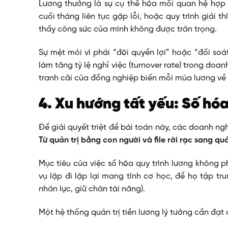
Lương thưởng là sự cụ thể hóa mối quan hệ hợp 
cuối tháng liên tục gặp lỗi, hoặc quy trình giải 
thấy công sức của mình không được trân trọng.
Sự mệt mỏi vì phải “đòi quyền lợi” hoặc “đối soá
làm tăng tỷ lệ nghỉ việc (turnover rate) trong doa
tranh cãi của đồng nghiệp biến mỗi mùa lương về 
4. Xu hướng tất yếu: Số hóa
Để giải quyết triệt để bài toán này, các doanh n
Từ quản trị bằng con người và file rời rạc sang qu
Mục tiêu của việc số hóa quy trình lương không p
vụ lặp đi lặp lại mang tính cơ học, để họ tập tr
nhân lực, giữ chân tài năng).
Một hệ thống quản trị tiền lương lý tưởng cần đạt