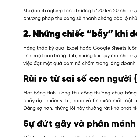
Khi doanh nghiệp tăng trưởng từ 20 lên 50 nhân sự
phương pháp thủ công sẽ nhanh chóng bộc lộ nhữ
2. Những chiếc “bẫy” khi 
Hàng thập kỷ qua, Excel hoặc Google Sheets luô
linh hoạt của bảng tính, nhưng khi quy mô nhân sự
việc đặt một quả bom nổ chậm trong lòng doanh 
Rủi ro từ sai số con người
Một bảng tính lương thủ công thường chứa hàng 
phẩy đặt nhầm vị trí, hoặc vô tình xóa mất một h
Đáng sợ hơn, những lỗi này thường rất khó phát h
Sự đứt gãy và phân mảnh 