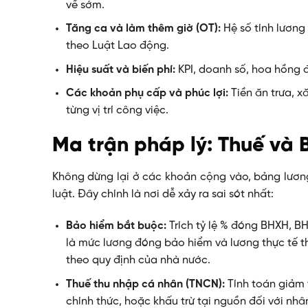
về sớm.
Tăng ca và làm thêm giờ (OT):
Hệ số tính lương
theo Luật Lao động.
Hiệu suất và biến phí:
KPI, doanh số, hoa hồng đ
Các khoản phụ cấp và phúc lợi:
Tiền ăn trưa, x
từng vị trí công việc.
Ma trận pháp lý: Thuế và 
Không dừng lại ở các khoản cộng vào, bảng lươn
luật. Đây chính là nơi dễ xảy ra sai sót nhất:
Bảo hiểm bắt buộc:
Trích tỷ lệ % đóng BHXH, B
là mức lương đóng bảo hiểm và lương thực tế 
theo quy định của nhà nước.
Thuế thu nhập cá nhân (TNCN):
Tính toán giảm t
chính thức, hoặc khấu trừ tại nguồn đối với nhân