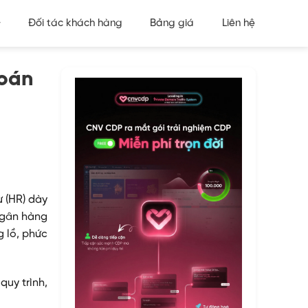
Đối tác khách hàng
Bảng giá
Liên hệ
Toán
ự (HR) dày
ngân hàng
g lồ, phức
quy trình,