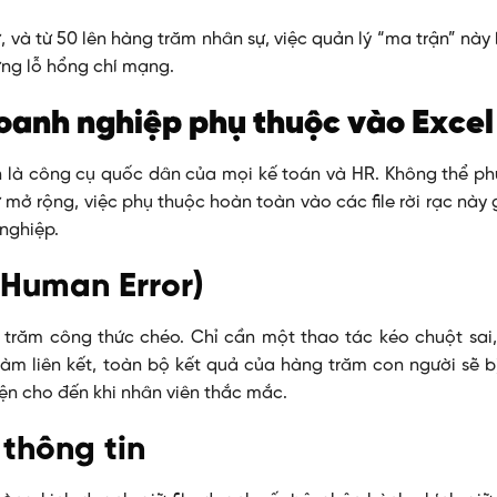
, và từ 50 lên hàng trăm nhân sự, việc quản lý “ma trận” nà
ng lỗ hổng chí mạng.
doanh nghiệp phụ thuộc vào Excel
n là công cụ quốc dân của mọi kế toán và HR. Không thể ph
 mở rộng, việc phụ thuộc hoàn toàn vào các file rời rạc này
nghiệp.
 (Human Error)
trăm công thức chéo. Chỉ cần một thao tác kéo chuột sai
àm liên kết, toàn bộ kết quả của hàng trăm con người sẽ bị
iện cho đến khi nhân viên thắc mắc.
thông tin