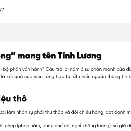
ộng” mang tên Tính Lương
 với bộ phận vận hành? Câu trả lời nằm ở sự phân mảnh của dữ
 là kết quả của việc tổng hợp từ rất nhiều nguồn thông tin
iệu thô
ời làm nhân sự phải thu thập và đối chiếu hàng loạt danh m
ỉ phép (phép năm, phép chế độ, nghỉ không lương), số giờ đ