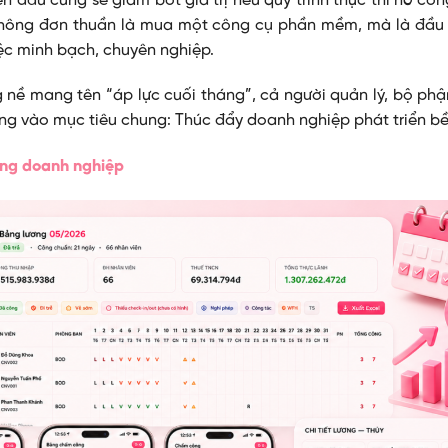
n đâu cũng sẽ giảm bớt giá trị nếu quy trình thực thi nó cồ
g không đơn thuần là mua một công cụ phần mềm, mà là đầu 
ệc minh bạch, chuyên nghiệp.
 nề mang tên “áp lực cuối tháng”, cả người quản lý, bộ phậ
ung vào mục tiêu chung: Thúc đẩy doanh nghiệp phát triển b
ởng doanh nghiệp