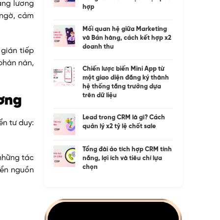
ảng lương
hợp
i ngờ, cảm
Mối quan hệ giữa Marketing
và Bán hàng, cách kết hợp x2
doanh thu
 gián tiếp
 phàn nàn,
Chiến lược biến Mini App từ
.
một giao diện đăng ký thành
hệ thống tăng trưởng dựa
trên dữ liệu
ương
Lead trong CRM là gì? Cách
ển tư duy:
quản lý x2 tỷ lệ chốt sale
Tổng đài ảo tích hợp CRM tính
 những tác
năng, lợi ích và tiêu chí lựa
chọn
riển nguồn