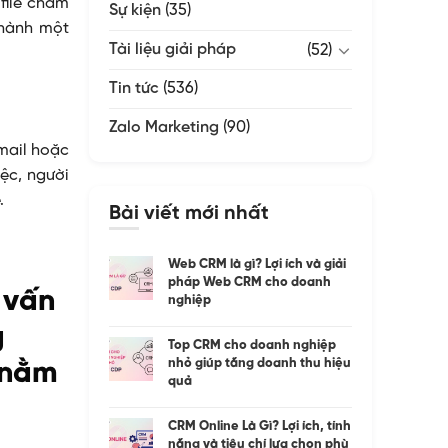
file chấm
Sự kiện
(35)
thành một
Tài liệu giải pháp
(52)
Tin tức
(536)
Zalo Marketing
(90)
email hoặc
iệc, người
.
Bài viết mới nhất
Web CRM là gì? Lợi ích và giải
pháp Web CRM cho doanh
 vấn
nghiệp
g
Top CRM cho doanh nghiệp
nhỏ giúp tăng doanh thu hiệu
 nằm
quả
CRM Online Là Gì? Lợi ích, tính
năng và tiêu chí lựa chọn phù