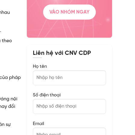
VÀO NHÓM NGAY
 nhau
.
ù theo
Liên hệ với CNV CDP
Họ tên
 của pháp
Số điện thoại
Đáng nói
hay đổi
Email
ân sự