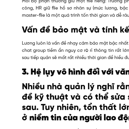
Mỗi bộ phận thường giữ một file riêng: Trưởng p
công, HR giữ file hồ sơ nhân sự (mức lương, bậc
master-file là một quá trình tốn thời gian và dễ r
Vấn đề bảo mật và tính k
Lương luôn là vấn đề nhạy cảm bảo mật bậc nhất t
chat group tiềm ẩn nguy cơ rò rỉ thông tin rất lớ
sau tiếp quản sẽ mất rất nhiều thời gian để hiểu đ
3. Hệ lụy vô hình đối với v
Nhiều nhà quản lý nghĩ rằn
đề kỹ thuật và có thể sửa
sau. Tuy nhiên, tổn thất 
ở
niềm tin của người lao đ