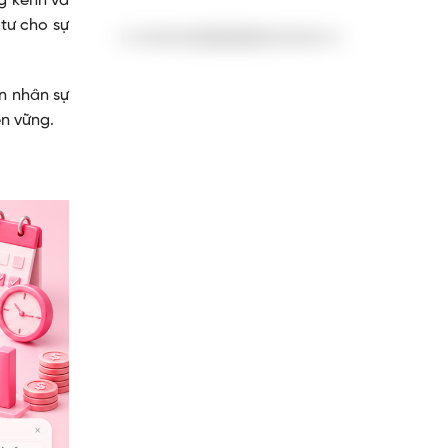
ng kềnh và
tư cho sự
n nhân sự
ền vững.