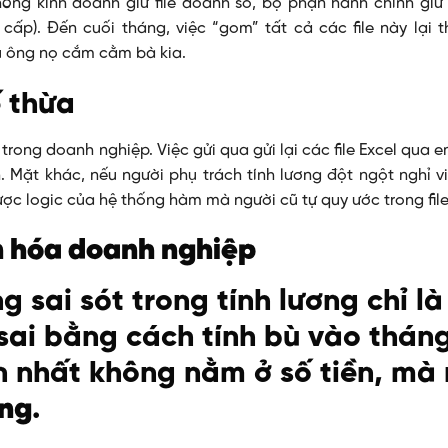
hòng kinh doanh giữ file doanh số, bộ phận hành chính giữ 
 cấp). Đến cuối tháng, việc “gom” tất cả các file này lại 
âu ông nọ cắm cằm bà kia.
ế thừa
rong doanh nghiệp. Việc gửi qua gửi lại các file Excel qua 
n. Mặt khác, nếu người phụ trách tính lương đột ngột nghỉ v
ược logic của hệ thống hàm mà người cũ tự quy ước trong file
ăn hóa doanh nghiệp
g sai sót trong tính lương chỉ là
 sai bằng cách tính bù vào thán
lớn nhất không nằm ở số tiền, mà
ộng
.