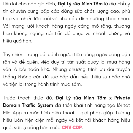
tiện lợi cho các gia đình,
Đại Lý sữa Minh Tâm
là địa chỉ uy
tín chuyên cung cấp các dòng sữa chất lượng cao, phù
hợp với nhiều lứa tuổi và nhu cầu dinh dưỡng khác nhau.
Với mạng lưới khách hàng ngày càng mở rộng, thương
hiệu không ngừng cải tiến để phục vụ nhanh chóng và
hiệu quả hơn.
Tuy nhiên, trong bối cảnh người tiêu dùng ngày càng bận
rộn và dễ quên, việc duy trì tần suất quay lại mua hàng
vẫn là bài toán khó. Những chương trình ưu đãi truyền
thống không còn đủ sức hấp dẫn nếu thiếu sự nhắc nhớ
và tiện lợi trong hành trình mua sắm.
Trước thách thức đó,
Đại Lý sữa Minh Tâm x Private
Domain Traffic System
đã triển khai tính năng tạo lối tắt
Mini App ra màn hình điện thoại – giải pháp giúp thương
hiệu luôn hiện diện mỗi ngày và kết nối khách hàng hiệu
quả, với sự đồng hành của
CNV CDP
.