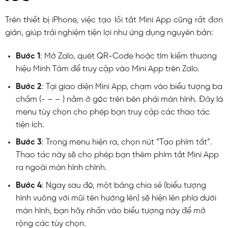
Trên thiết bị iPhone, việc tạo lối tắt Mini App cũng rất đơn
giản, giúp trải nghiệm tiện lợi như ứng dụng nguyên bản:
Bước 1
: Mở Zalo, quét QR-Code hoặc tìm kiếm thương
hiệu Minh Tâm để truy cập vào Mini App trên Zalo.
Bước 2
: Tại giao diện Mini App, chạm vào biểu tượng ba
chấm (- – – ) nằm ở góc trên bên phải màn hình. Đây là
menu tùy chọn cho phép bạn truy cập các thao tác
tiện ích.
Bước 3
: Trong menu hiện ra, chọn nút “Tạo phím tắt”.
Thao tác này sẽ cho phép bạn thêm phím tắt Mini App
ra ngoài màn hình chính.
Bước 4
: Ngay sau đó, một bảng chia sẻ (biểu tượng
hình vuông với mũi tên hướng lên) sẽ hiện lên phía dưới
màn hình, bạn hãy nhấn vào biểu tượng này để mở
rộng các tùy chọn.