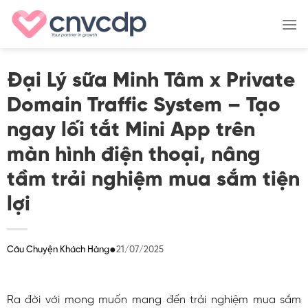
Skip
to
content
Đại Lý sữa Minh Tâm x Private
Domain Traffic System – Tạo
ngay lối tắt Mini App trên
màn hình điện thoại, nâng
tầm trải nghiệm mua sắm tiện
lợi
●
21/07/2025
Câu Chuyện Khách Hàng
Ra đời với mong muốn mang đến trải nghiệm mua sắm