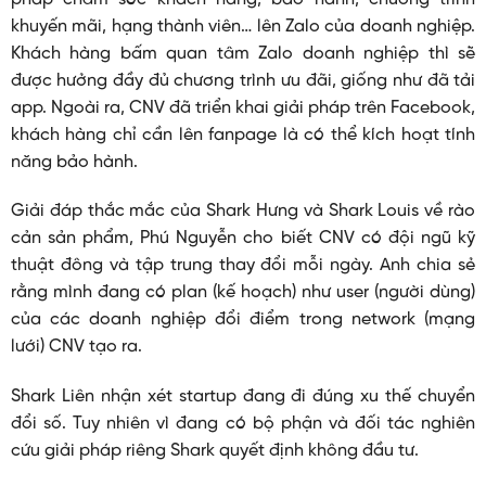
khuyến mãi, hạng thành viên… lên Zalo của doanh nghiệp.
Khách hàng bấm quan tâm Zalo doanh nghiệp thì sẽ
được hưởng đầy đủ chương trình ưu đãi, giống như đã tải
app. Ngoài ra, CNV đã triển khai giải pháp trên Facebook,
khách hàng chỉ cần lên fanpage là có thể kích hoạt tính
năng bảo hành.
Giải đáp thắc mắc của Shark Hưng và Shark Louis về rào
cản sản phẩm, Phú Nguyễn cho biết CNV có đội ngũ kỹ
thuật đông và tập trung thay đổi mỗi ngày. Anh chia sẻ
rằng mình đang có plan (kế hoạch) như user (người dùng)
của các doanh nghiệp đổi điểm trong network (mạng
lưới) CNV tạo ra.
Shark Liên nhận xét startup đang đi đúng xu thế chuyển
đổi số. Tuy nhiên vì đang có bộ phận và đối tác nghiên
cứu giải pháp riêng Shark quyết định không đầu tư.