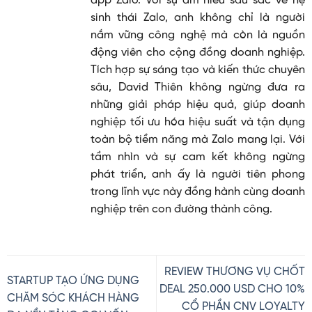
app Zalo. Với sự am hiểu sâu sắc về hệ
sinh thái Zalo, anh không chỉ là người
nắm vững công nghệ mà còn là nguồn
động viên cho cộng đồng doanh nghiệp.
Tích hợp sự sáng tạo và kiến thức chuyên
sâu, David Thiên không ngừng đưa ra
những giải pháp hiệu quả, giúp doanh
nghiệp tối ưu hóa hiệu suất và tận dụng
toàn bộ tiềm năng mà Zalo mang lại. Với
tầm nhìn và sự cam kết không ngừng
phát triển, anh ấy là người tiên phong
trong lĩnh vực này đồng hành cùng doanh
nghiệp trên con đường thành công.
REVIEW THƯƠNG VỤ CHỐT
STARTUP TẠO ỨNG DỤNG
DEAL 250.000 USD CHO 10%
CHĂM SÓC KHÁCH HÀNG
CỔ PHẦN CNV LOYALTY