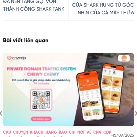
ĐA NỀN TẢNG GỌI VỐN
CỦA SHARK HƯNG TỪ GÓC
THÀNH CÔNG SHARK TANK
NHÌN CỦA CÁ MẬP THỨ 6
Bài viết liên quan
CÂU CHUYỆN KHÁCH HÀNG BÁO CHÍ NÓI VỀ CNV CDP
•
15/09/2025