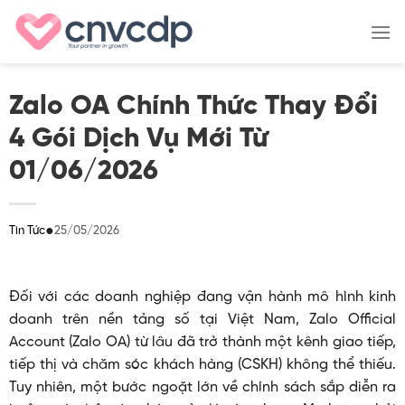
Skip
to
content
Zalo OA Chính Thức Thay Đổi
4 Gói Dịch Vụ Mới Từ
01/06/2026
●
25/05/2026
Tin Tức
Đối với các doanh nghiệp đang vận hành mô hình kinh
doanh trên nền tảng số tại Việt Nam, Zalo Official
Account (Zalo OA) từ lâu đã trở thành một kênh giao tiếp,
tiếp thị và chăm sóc khách hàng (CSKH) không thể thiếu.
Tuy nhiên, một bước ngoặt lớn về chính sách sắp diễn ra