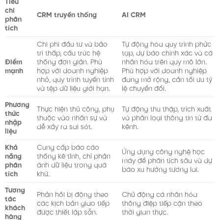
Tiêu
chí
CRM truyền thống
AI CRM
phân
tích
Chi phí đầu tư và bảo
Tự động hóa quy trình phức
trì thấp, cấu trúc hệ
tạp, dự báo chính xác và cá
Điểm
thống đơn giản. Phù
nhân hóa trên quy mô lớn.
mạnh
hợp với doanh nghiệp
Phù hợp với doanh nghiệp
nhỏ, quy trình tuyến tính
đang mở rộng, cần tối ưu tỷ
và tệp dữ liệu giới hạn.
lệ chuyển đổi.
Phương
Thực hiện thủ công, phụ
Tự động thu thập, trích xuất
thức
thuộc vào nhân sự và
và phân loại thông tin từ đa
nhập
dễ xảy ra sai sót.
kênh.
liệu
Khả
Cung cấp báo cáo
Ứng dụng công nghệ học
năng
thống kê tĩnh, chỉ phản
máy để phân tích sâu và dự
phân
ánh dữ liệu trong quá
báo xu hướng tương lai.
tích
khứ.
Tương
Phản hồi bị động theo
Chủ động cá nhân hóa
tác
các kịch bản giao tiếp
thông điệp tiếp cận theo
khách
được thiết lập sẵn.
thời gian thực.
hàng