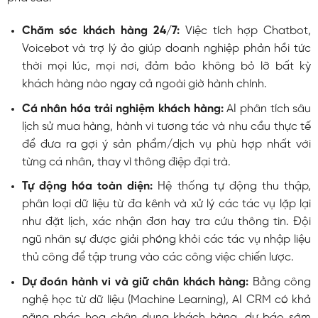
Chăm sóc khách hàng 24/7:
Việc tích hợp Chatbot,
Voicebot và trợ lý ảo giúp doanh nghiệp phản hồi tức
thời mọi lúc, mọi nơi, đảm bảo không bỏ lỡ bất kỳ
khách hàng nào ngay cả ngoài giờ hành chính.
Cá nhân hóa trải nghiệm khách hàng:
AI phân tích sâu
lịch sử mua hàng, hành vi tương tác và nhu cầu thực tế
để đưa ra gợi ý sản phẩm/dịch vụ phù hợp nhất với
từng cá nhân, thay vì thông điệp đại trà.
Tự động hóa toàn diện:
Hệ thống tự động thu thập,
phân loại dữ liệu từ đa kênh và xử lý các tác vụ lặp lại
như đặt lịch, xác nhận đơn hay tra cứu thông tin. Đội
ngũ nhân sự được giải phóng khỏi các tác vụ nhập liệu
thủ công để tập trung vào các công việc chiến lược.
Dự đoán hành vi và giữ chân khách hàng:
Bằng công
nghệ học từ dữ liệu (Machine Learning), AI CRM có khả
năng phác họa chân dung khách hàng, dự báo sớm