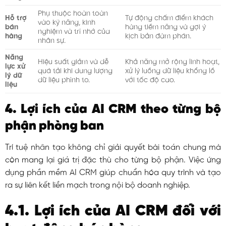
Phụ thuộc hoàn toàn
Hỗ trợ
Tự động chấm điểm khách
vào kỹ năng, kinh
bán
hàng tiềm năng và gợi ý
nghiệm và trí nhớ của
hàng
kịch bản đàm phán.
nhân sự.
Năng
Hiệu suất giảm và dễ
Khả năng mở rộng linh hoạt,
lực xử
quá tải khi dung lượng
xử lý luồng dữ liệu khổng lồ
lý dữ
dữ liệu phình to.
với tốc độ cao.
liệu
4. Lợi ích của AI CRM theo từng bộ
phận phòng ban
Trí tuệ nhân tạo không chỉ giải quyết bài toán chung mà
còn mang lại giá trị đặc thù cho từng bộ phận. Việc ứng
dụng phần mềm AI CRM giúp chuẩn hóa quy trình và tạo
ra sự liên kết liền mạch trong nội bộ doanh nghiệp.
4.1. Lợi ích của AI CRM đối với