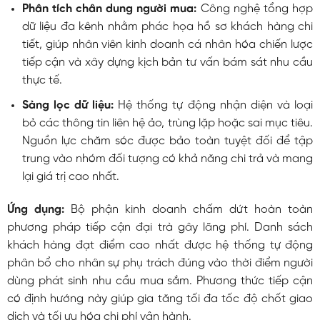
Phân tích chân dung người mua:
Công nghệ tổng hợp
dữ liệu đa kênh nhằm phác họa hồ sơ khách hàng chi
tiết, giúp nhân viên kinh doanh cá nhân hóa chiến lược
tiếp cận và xây dựng kịch bản tư vấn bám sát nhu cầu
thực tế.
Sàng lọc dữ liệu:
Hệ thống tự động nhận diện và loại
bỏ các thông tin liên hệ ảo, trùng lặp hoặc sai mục tiêu.
Nguồn lực chăm sóc được bảo toàn tuyệt đối để tập
trung vào nhóm đối tượng có khả năng chi trả và mang
lại giá trị cao nhất.
Ứng dụng:
Bộ phận kinh doanh chấm dứt hoàn toàn
phương pháp tiếp cận đại trà gây lãng phí. Danh sách
khách hàng đạt điểm cao nhất được hệ thống tự động
phân bổ cho nhân sự phụ trách đúng vào thời điểm người
dùng phát sinh nhu cầu mua sắm. Phương thức tiếp cận
có định hướng này giúp gia tăng tối đa tốc độ chốt giao
dịch và tối ưu hóa chi phí vận hành.