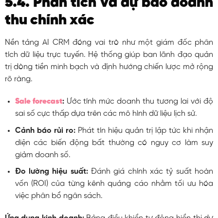
5.4. Phân tích và dự báo doanh
thu chính xác
Nền tảng AI CRM đóng vai trò như một giám đốc phân
tích dữ liệu trực tuyến. Hệ thống giúp ban lãnh đạo quản
trị dòng tiền minh bạch và định hướng chiến lược mở rộng
rõ ràng.
Sale forecast
:
Ước tính mức doanh thu tương lai với độ
sai số cực thấp dựa trên các mô hình dữ liệu lịch sử.
Cảnh báo rủi ro:
Phát tín hiệu quản trị lập tức khi nhận
diện các biến động bất thường có nguy cơ làm suy
giảm doanh số.
Đo lường hiệu suất:
Đánh giá chính xác tỷ suất hoàn
vốn (ROI) của từng kênh quảng cáo nhằm tối ưu hóa
việc phân bổ ngân sách.