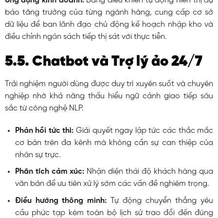
Ứng dụng kinh doanh:
Bảng điều khiển tự động hiển thị dự
báo tăng trưởng của từng ngành hàng, cung cấp cơ sở
dữ liệu để ban lãnh đạo chủ động kế hoạch nhập kho và
điều chỉnh ngân sách tiếp thị sát với thực tiễn.
5.5. Chatbot và Trợ lý ảo 24/7
Trải nghiệm người dùng được duy trì xuyên suốt và chuyên
nghiệp nhờ khả năng thấu hiểu ngữ cảnh giao tiếp sâu
sắc từ công nghệ NLP.
Phản hồi tức thì:
Giải quyết ngay lập tức các thắc mắc
cơ bản trên đa kênh mà không cần sự can thiệp của
nhân sự trực.
Phân tích cảm xúc:
Nhận diện thái độ khách hàng qua
văn bản để ưu tiên xử lý sớm các vấn đề nghiêm trọng.
Điều hướng thông minh:
Tự động chuyển thẳng yêu
cầu phức tạp kèm toàn bộ lịch sử trao đổi đến đúng