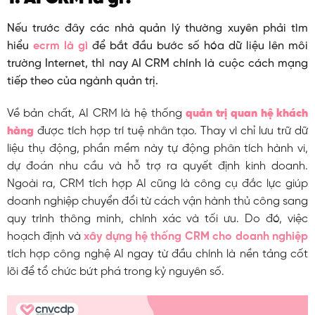
Nếu trước đây các nhà quản lý thường xuyên phải tìm
hiểu
ecrm là gì
để bắt đầu bước số hóa dữ liệu lên môi
trường Internet,
thì nay AI CRM chính là cuộc cách mạng
tiếp theo của ngành quản trị.
Về bản chất, AI CRM là hệ thống
quản trị quan hệ khách
hàng
được tích hợp trí tuệ nhân tạo. Thay vì chỉ lưu trữ dữ
liệu thụ động, phần mềm này tự động phân tích hành vi,
dự đoán nhu cầu và hỗ trợ ra quyết định kinh doanh.
Ngoài ra, CRM tích hợp AI cũng là công cụ đắc lực giúp
doanh nghiệp chuyển đổi từ cách vận hành thủ công sang
quy trình thông minh, chính xác và tối ưu. Do đó, việc
hoạch định và
xây dựng hệ thống CRM cho doanh nghiệp
tích hợp công nghệ AI ngay từ đầu chính là nền tảng cốt
lõi để tổ chức bứt phá trong kỷ nguyên số.