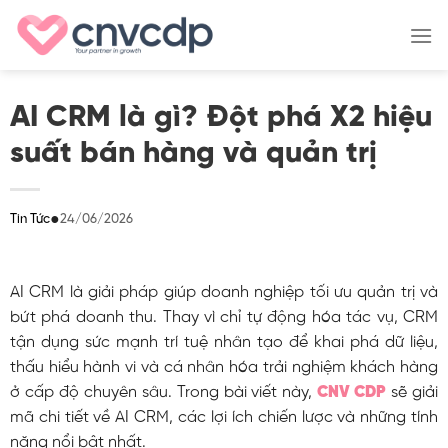
Skip
to
content
AI CRM là gì? Đột phá X2 hiệu
suất bán hàng và quản trị
●
24/06/2026
Tin Tức
AI CRM là giải pháp giúp doanh nghiệp tối ưu quản trị và
bứt phá doanh thu. Thay vì chỉ tự động hóa tác vụ, CRM
tận dụng sức mạnh trí tuệ nhân tạo để khai phá dữ liệu,
thấu hiểu hành vi và cá nhân hóa trải nghiệm khách hàng
ở cấp độ chuyên sâu.
Trong bài viết này,
CNV CDP
sẽ giải
mã chi tiết về AI CRM, các lợi ích chiến lược và những tính
năng nổi bật nhất.