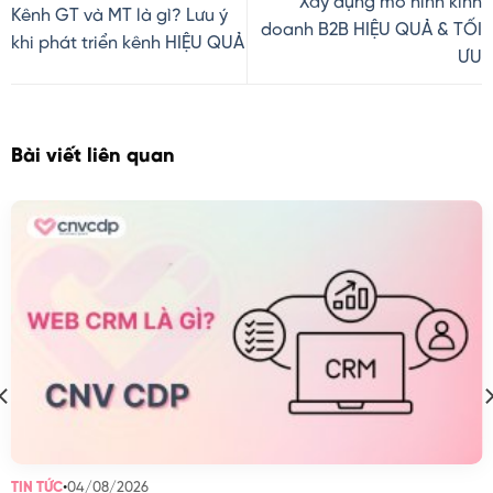
Xây dựng mô hình kinh
Kênh GT và MT là gì? Lưu ý
doanh B2B HIỆU QUẢ & TỐI
khi phát triển kênh HIỆU QUẢ
ƯU
Bài viết liên quan
•
04/08/2026
TIN TỨC