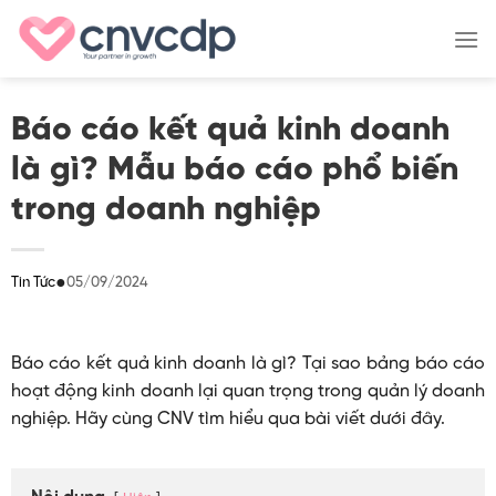
Skip
to
content
Báo cáo kết quả kinh doanh
là gì? Mẫu báo cáo phổ biến
trong doanh nghiệp
●
05/09/2024
Tin Tức
Báo cáo kết quả kinh doanh là gì? Tại sao bảng báo cáo
hoạt động kinh doanh lại quan trọng trong quản lý doanh
nghiệp. Hãy cùng CNV tìm hiểu qua bài viết dưới đây.