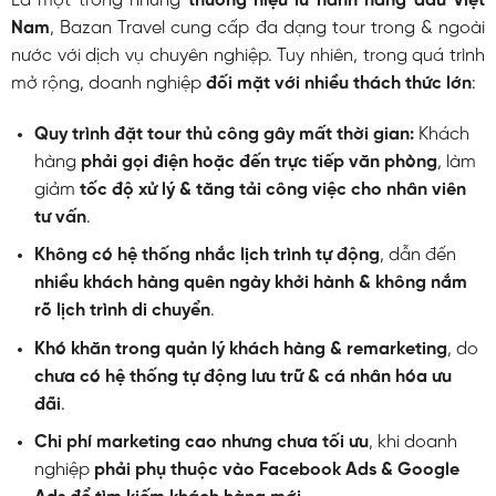
Là một trong những
thương hiệu lữ hành hàng đầu Việt
Nam
, Bazan Travel cung cấp đa dạng tour trong & ngoài
nước với dịch vụ chuyên nghiệp. Tuy nhiên, trong quá trình
mở rộng, doanh nghiệp
đối mặt với nhiều thách thức lớn
:
Quy trình đặt tour thủ công gây mất thời gian:
Khách
hàng
phải gọi điện hoặc đến trực tiếp văn phòng
, làm
giảm
tốc độ xử lý & tăng tải công việc cho nhân viên
tư vấn
.
Không có hệ thống nhắc lịch trình tự động
, dẫn đến
nhiều khách hàng quên ngày khởi hành & không nắm
rõ lịch trình di chuyển
.
Khó khăn trong quản lý khách hàng & remarketing
, do
chưa có hệ thống tự động lưu trữ & cá nhân hóa ưu
đãi
.
Chi phí marketing cao nhưng chưa tối ưu
, khi doanh
nghiệp
phải phụ thuộc vào Facebook Ads & Google