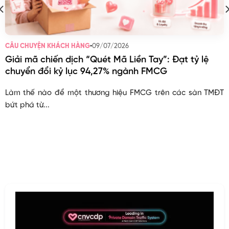
•
09/07/2026
CÂU CHUYỆN KHÁCH HÀNG
Giải mã chiến dịch “Quét Mã Liền Tay”: Đạt tỷ lệ
chuyển đổi kỷ lục 94,27% ngành FMCG
Làm thế nào để một thương hiệu FMCG trên các sàn TMĐT
bứt phá từ...