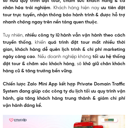
số hóa quy trình đặt tour, chăm sóc khách hàng & cá
nhân hóa trải nghiệm
. Khách hàng hiện nay
ưu tiên đặt
tour trực tuyến, nhận thông báo hành trình & được hỗ trợ
nhanh chóng ngay trên nền tảng quen thuộc
.
Tuy nhiên,
nhiều công ty lữ hành vẫn vận hành theo cách
truyền thống
, khiến
quá trình đặt tour mất nhiều thời
gian, khách hàng dễ quên lịch trình & chi phí marketing
ngày càng cao
. Nếu doanh nghiệp không
tối ưu hệ thống
đặt tour & chăm sóc khách hàng
, sẽ
khó giữ chân khách
hàng cũ & tăng trưởng bền vững
.
Chiến lược Zalo Mini App kết hợp Private Domain Traffic
System đang giúp các công ty du lịch tối ưu quy trình vận
hành, gia tăng khách hàng trung thành & giảm chi phí
vận hành đáng kể.