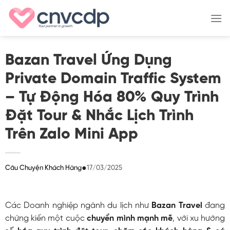
Skip
to
content
Bazan Travel Ứng Dụng
Private Domain Traffic System
– Tự Động Hóa 80% Quy Trình
Đặt Tour & Nhắc Lịch Trình
Trên Zalo Mini App
●
17/03/2025
Câu Chuyện Khách Hàng
Các Doanh nghiệp ngành du lịch như
Bazan Travel
đang
chứng kiến một cuộc
chuyển mình mạnh mẽ
, với xu hướng