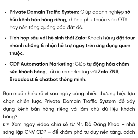
Private Domain Traffic System:
Giúp doanh nghiệp
sở
hữu kênh bán hàng riêng
, không phụ thuộc vào OTA
hay nền tảng quảng cáo đắt đỏ.
Tích hợp sâu với hệ sinh thái Zalo:
Khách hàng
đặt tour
nhanh chóng & nhận hỗ trợ ngay trên ứng dụng quen
thuộc
.
CDP Automation Marketing:
Giúp
tự động hóa chăm
sóc khách hàng
, tối ưu remarketing với
Zalo ZNS,
Broadcast & chatbot thông minh
.
Bạn muốn hiểu rõ vì sao ngày càng nhiều thương hiệu lựa
chọn chiến lược Private Domain Traffic System để xây
dựng kênh bán hàng riêng và làm chủ dữ liệu khách
hàng?
👉 Xem ngay video chia sẻ từ Mr. Đỗ Đăng Khoa – nhà
sáng lập CNV CDP – để khám phá tư duy nền tảng, cách