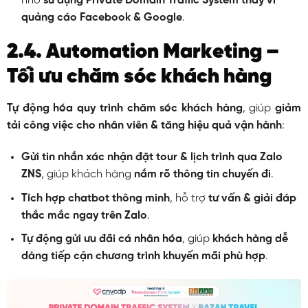
nhờ
sử dụng Private Domain Traffic System thay vì
quảng cáo Facebook & Google
.
2.4. Automation Marketing –
Tối ưu chăm sóc khách hàng
Tự động hóa quy trình chăm sóc khách hàng
, giúp
giảm
tải công việc cho nhân viên & tăng hiệu quả vận hành
:
Gửi tin nhắn xác nhận đặt tour & lịch trình qua Zalo
ZNS
, giúp khách hàng
nắm rõ thông tin chuyến đi
.
Tích hợp chatbot thông minh
, hỗ trợ
tư vấn & giải đáp
thắc mắc ngay trên Zalo
.
Tự động gửi ưu đãi cá nhân hóa
, giúp
khách hàng dễ
dàng tiếp cận chương trình khuyến mãi phù hợp
.