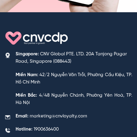
Singapore:
CNV Global PTE. LTD. 20A Tanjong Pagar
Road, Singapore (088443)
Miền Nam:
42/2 Nguyễn Văn Trỗi, Phường Cầu Kiệu, TP.
Hồ Chí Minh
Miền Bắc:
4/48 Nguyễn Chánh, Phường Yên Hoà, TP.
Hà Nội
Email:
marketing@cnvloyalty.com
Hotline:
1900636400