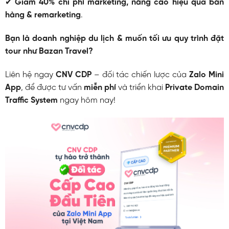
✔
Giảm 40% chi phí marketing, nâng cao hiệu quả bán
hàng & remarketing
.
Bạn là doanh nghiệp du lịch & muốn tối ưu quy trình đặt
tour như Bazan Travel?
Liên hệ ngay
CNV CDP
– đối tác chiến lược của
Zalo Mini
App
, để được tư vấn
miễn phí
và triển khai
Private Domain
Traffic System
ngay hôm nay!