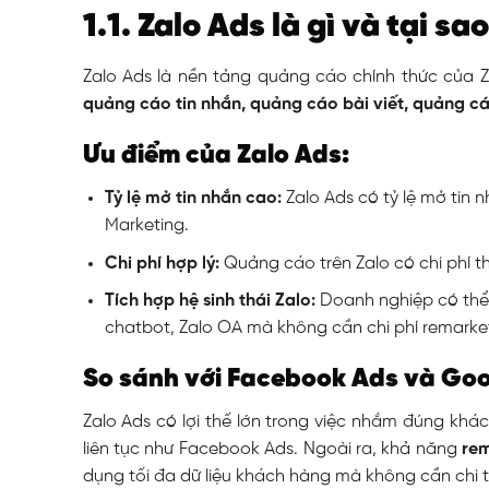
1.1. Zalo Ads là gì và tại 
Zalo Ads là nền tảng quảng cáo chính thức của Z
quảng cáo tin nhắn, quảng cáo bài viết, quảng c
Ưu điểm của Zalo Ads:
Tỷ lệ mở tin nhắn cao:
Zalo Ads có tỷ lệ mở tin 
Marketing.
Chi phí hợp lý:
Quảng cáo trên Zalo có chi phí 
Tích hợp hệ sinh thái Zalo:
Doanh nghiệp có thể
chatbot, Zalo OA mà không cần chi phí remarketi
So sánh với Facebook Ads và Go
Zalo Ads có lợi thế lớn trong việc nhắm đúng kh
liên tục như Facebook Ads. Ngoài ra, khả năng
rem
dụng tối đa dữ liệu khách hàng mà không cần chi