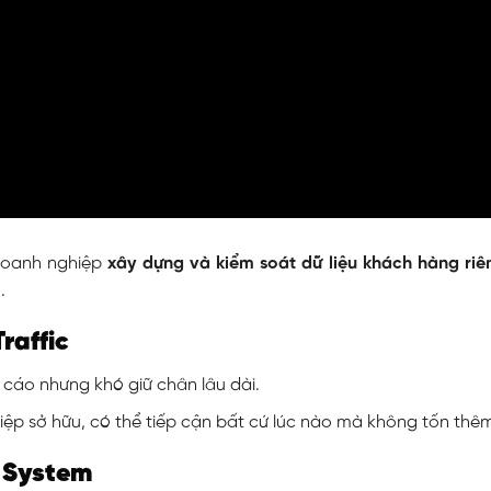
 doanh nghiệp
xây dựng và kiểm soát dữ liệu khách hàng riê
.
Traffic
cáo nhưng khó giữ chân lâu dài.
p sở hữu, có thể tiếp cận bất cứ lúc nào mà không tốn thêm 
c System