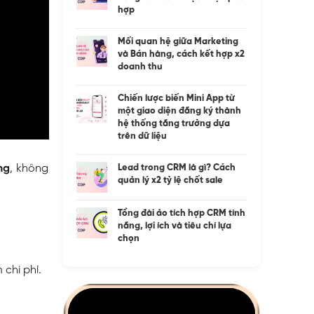
hợp
Mối quan hệ giữa Marketing
và Bán hàng, cách kết hợp x2
doanh thu
Chiến lược biến Mini App từ
một giao diện đăng ký thành
hệ thống tăng trưởng dựa
trên dữ liệu
ng
, không
Lead trong CRM là gì? Cách
quản lý x2 tỷ lệ chốt sale
Tổng đài ảo tích hợp CRM tính
năng, lợi ích và tiêu chí lựa
chọn
chi phí.