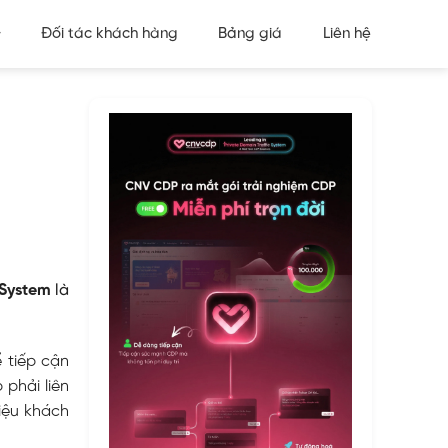
Đối tác khách hàng
Bảng giá
Liên hệ
c System
là
 tiếp cận
 phải liên
iệu khách