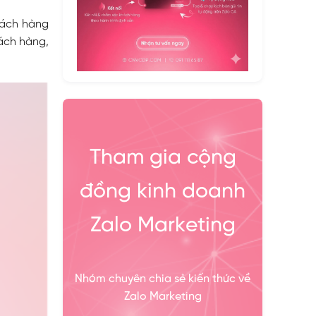
hách hàng
ách hàng,
Tham gia cộng
đồng kinh doanh
Zalo Marketing
Nhóm chuyên chia sẻ kiến thức về
Zalo Marketing