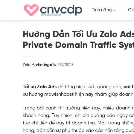
Skip
Tính năng
Gi
to
content
Hướng Dẫn Tối Ưu Zalo Ad
Private Domain Traffic Sy
●
14/03/2025
Zalo Marketing
Tối ưu Zalo Ads
để tăng hiệu suất quảng cáo,
cải 
xu hướng mowisnhaast hiện nay
nhằm giúp doanh 
Trong bối cảnh thị trường hiện nay, nhiều doan
khách hàng. Tuy nhiên, chi phí quảng cáo ngày cà
tục chi tiền để duy trì doanh thu.
Một trong những
hàng, dẫn đến sự phụ thuộc vào các nền tảng qu