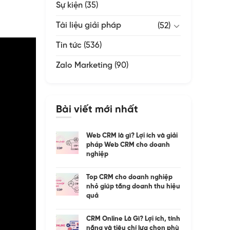
Sự kiện
(35)
Tài liệu giải pháp
(52)
Tin tức
(536)
Zalo Marketing
(90)
Bài viết mới nhất
Web CRM là gì? Lợi ích và giải
pháp Web CRM cho doanh
nghiệp
Top CRM cho doanh nghiệp
nhỏ giúp tăng doanh thu hiệu
quả
CRM Online Là Gì? Lợi ích, tính
năng và tiêu chí lựa chọn phù