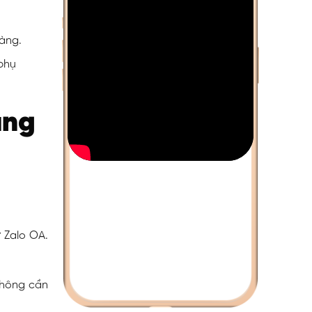
àng.
 phụ
ảng
 Zalo OA.
không cần