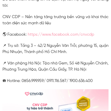
tôi:
CNV CDP – Nền tảng tăng trưởng bền vững và khai thác
toàn diện sức mạnh dữ liệu
🌎 Facebook:
https://www.facebook.com/cnvcdp
📌 Trụ sở: Tầng 3 – 42/2 Nguyễn Văn Trỗi, phường 15, quận
Phú Nhuận, Thành phố Hồ Chí Minh.
📌 Văn phòng Hà Nội: Tòa nhà Gem, Số 48 Nguyễn Chánh,
Phường Trung Hòa, Quận Cầu Giấy, TP. Hà Nội
☎️ Hotline: 0856.999.959/ 0911.116.587/ 1900.636.400