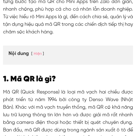
từng bước tạo mã QR cho Mini Apps trên Zalo đơn giản,
nhanh chóng, phù hợp cả cho cá nhân lẫn doanh nghiệp.
Từ việc hiểu rõ Mini Apps là gì, đến cách chia sẻ, quản lý và
tận dụng hiệu quả mã QR trong các chiến dịch tiếp thị hay
chăm sóc khách hàng.
Nội dung
Hiện
1. Mã QR là gì?
Mã QR (Quick Response) là loại mã vạch hai chiều được
phát triển từ năm 1994 bởi công ty Denso Wave (Nhật
Bản). Khác với mã vạch truyền thống, mã QR có khả năng
lưu trữ lượng thông tin lớn hơn và được giải mã rất nhanh
bằng camera điện thoại hoặc thiết bị quét chuyên dụng.
Ban đầu, mã QR được dùng trong ngành sản xuất ô tô để