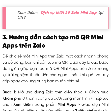
Xem thêm:
Dịch vụ thiết kế Zalo Mini App
tại
CNV
3. Hướng dẫn cách tạo mã QR Mini
Apps trên Zalo
Để chia sẻ một Mini App trên Zalo một cách nhanh chóng
và dễ dàng, bạn chỉ cần tạo mã QR. Dưới đây là các bước
đơn giản giúp bạn tạo mã QR Mini Apps trên Zalo, mang
lại trải nghiệm thuận tiện cho người nhận khi quét và truy
cập ngay vào ứng dụng bạn muốn chia sẻ.
Bước 1:
Mở ứng dụng Zalo trên điện thoại > Chọn mục
Khám phá
ở thanh công cụ dưới cùng màn hình > Tiếp tục
chọn
Xem thêm
trong phần
Mini Apps
> Giao diện Mini
Apps sẽ xuất hiện, nhấn vào biểu tượng
2 dấu chấm
ở góc