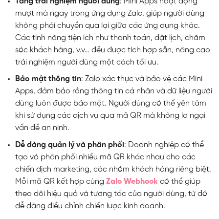
Tăng trải nghiệm người dùng
: Mini Apps hoạt động
mượt mà ngay trong ứng dụng Zalo, giúp người dùng
không phải chuyển qua lại giữa các ứng dụng khác.
Các tính năng tiện ích như thanh toán, đặt lịch, chăm
sóc khách hàng, v.v… đều được tích hợp sẵn, nâng cao
trải nghiệm người dùng một cách tối ưu.
Bảo mật thông tin
: Zalo xác thực và bảo vệ các Mini
Apps, đảm bảo rằng thông tin cá nhân và dữ liệu người
dùng luôn được bảo mật. Người dùng có thể yên tâm
khi sử dụng các dịch vụ qua mã QR mà không lo ngại
vấn đề an ninh.
Dễ dàng quản lý và phân phối
: Doanh nghiệp có thể
tạo và phân phối nhiều mã QR khác nhau cho các
chiến dịch marketing, các nhóm khách hàng riêng biệt.
Mỗi mã QR kết hợp cùng
Zalo Webhook
có thể giúp
theo dõi hiệu quả và tương tác của người dùng, từ đó
dễ dàng điều chỉnh chiến lược kinh doanh.