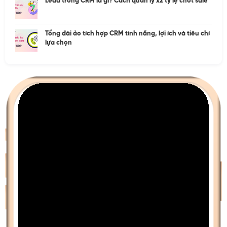
Lead trong CRM là gì? Cách quản lý x2 tỷ lệ chốt sale
Tổng đài ảo tích hợp CRM tính năng, lợi ích và tiêu chí
lựa chọn