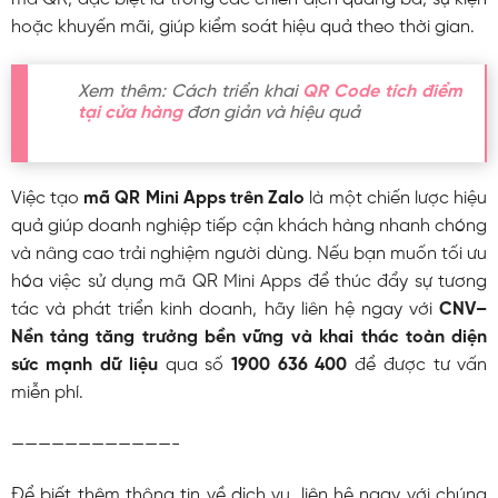
hoặc khuyến mãi, giúp kiểm soát hiệu quả theo thời gian.
Xem thêm: Cách triển khai
QR Code tích điểm
tại cửa hàng
đơn giản và hiệu quả
Việc tạo
mã QR Mini Apps trên Zalo
là một chiến lược hiệu
quả giúp doanh nghiệp tiếp cận khách hàng nhanh chóng
và nâng cao trải nghiệm người dùng. Nếu bạn muốn tối ưu
hóa việc sử dụng mã QR Mini Apps để thúc đẩy sự tương
tác và phát triển kinh doanh, hãy liên hệ ngay với
CNV
–
Nền tảng tăng trưởng bền vững và khai thác toàn diện
sức mạnh dữ liệu
qua số
1900 636 400
để được tư vấn
miễn phí.
————————————-
Để biết thêm thông tin về dịch vụ, liên hệ ngay với chúng