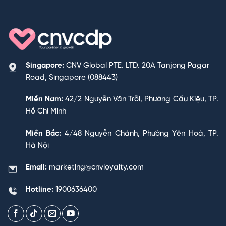
Singapore:
CNV Global PTE. LTD. 20A Tanjong Pagar
Road, Singapore (088443)
Miền Nam:
42/2 Nguyễn Văn Trỗi, Phường Cầu Kiệu, TP.
Hồ Chí Minh
Miền Bắc:
4/48 Nguyễn Chánh, Phường Yên Hoà, TP.
Hà Nội
Email:
marketing@cnvloyalty.com
Hotline:
1900636400