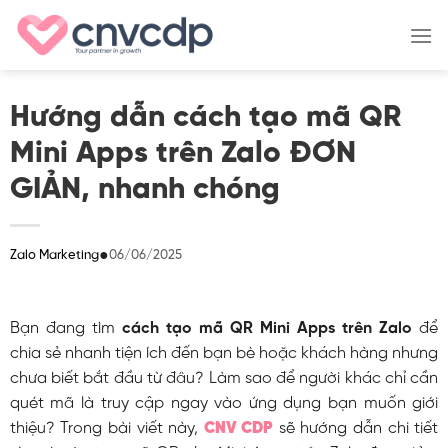
Skip
to
content
Hướng dẫn cách tạo mã QR
Mini Apps trên Zalo ĐƠN
GIẢN, nhanh chóng
●
06/06/2025
Zalo Marketing
Bạn đang tìm
cách tạo mã QR Mini Apps trên Zalo
để
chia sẻ nhanh tiện ích đến bạn bè hoặc khách hàng nhưng
chưa biết bắt đầu từ đâu? Làm sao để người khác chỉ cần
quét mã là truy cập ngay vào ứng dụng bạn muốn giới
thiệu? Trong bài viết này,
CNV CDP
sẽ hướng dẫn chi tiết