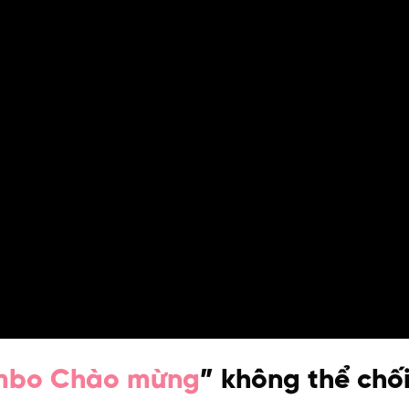
bo Chào mừng
” không thể chối