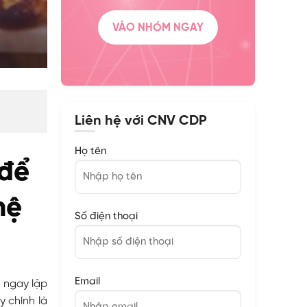
VÀO NHÓM NGAY
Liên hệ với CNV CDP
Họ tên
 để
hệ
Số điện thoại
Email
h ngay lập
 chính là