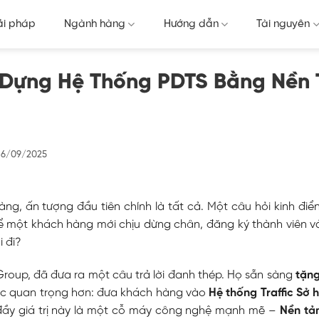
ải pháp
Ngành hàng
Hướng dẫn
Tài nguyên
 Dựng Hệ Thống PDTS Bằng Nền 
16/09/2025
ng, ấn tượng đầu tiên chính là tất cả. Một câu hỏi kinh điể
 một khách hàng mới chịu dừng chân, đăng ký thành viên v
i đi?
roup, đã đưa ra một câu trả lời đanh thép. Họ sẵn sàng
tặng
ệc quan trọng hơn: đưa khách hàng vào
Hệ thống Traffic Sở 
 đầy giá trị này là một cỗ máy công nghệ mạnh mẽ –
Nền tản