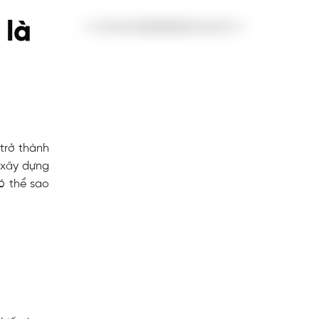
 là
trở thành
 xây dựng
ó thể sao