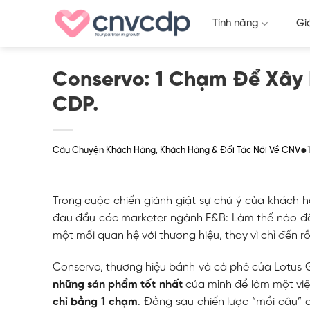
Skip
Tính năng
Gi
to
content
Conservo: 1 Chạm Để Xây
CDP.
●
Câu Chuyện Khách Hàng
Khách Hàng & Đối Tác Nói Về CNV
,
Trong cuộc chiến giành giật sự chú ý của khách hà
đau đầu các marketer ngành F&B: Làm thế nào để
một mối quan hệ với thương hiệu, thay vì chỉ đến rồ
Conservo, thương hiệu bánh và cà phê của Lotus G
những sản phẩm tốt nhất
của mình để làm một vi
chỉ bằng 1 chạm
. Đằng sau chiến lược “mồi câu”