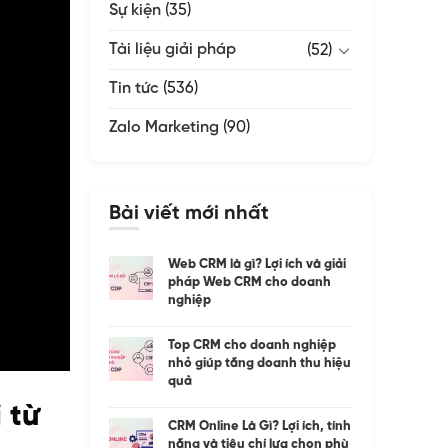
Sự kiện
(35)
Tài liệu giải pháp
(52)
Tin tức
(536)
Zalo Marketing
(90)
Bài viết mới nhất
Web CRM là gì? Lợi ích và giải
pháp Web CRM cho doanh
nghiệp
Top CRM cho doanh nghiệp
nhỏ giúp tăng doanh thu hiệu
quả
 từ
CRM Online Là Gì? Lợi ích, tính
năng và tiêu chí lựa chọn phù