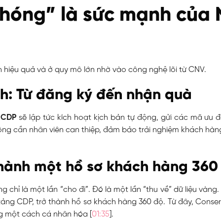
hóng” là sức mạnh của 
nh hiệu quả và ở quy mô lớn nhờ vào công nghệ lõi từ CNV.
nh: Từ đăng ký đến nhận quà
 CDP
sẽ lập tức kích hoạt kịch bản tự động, gửi các mã ưu đ
hông cần nhân viên can thiệp, đảm bảo trải nghiệm khách hàng
thành một hồ sơ khách hàng 360
chỉ là một lần “cho đi”. Đó là một lần “thu về” dữ liệu vàng.
ảng CDP, trở thành hồ sơ khách hàng 360 độ. Từ đây, Conser
g một cách cá nhân hóa [
01:35
].