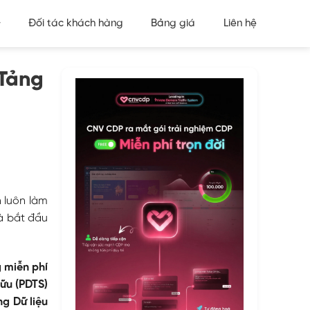
Đối tác khách hàng
Bảng giá
Liên hệ
Tảng
n luôn làm
à bắt đầu
 miễn phí
hữu (PDTS)
g Dữ liệu