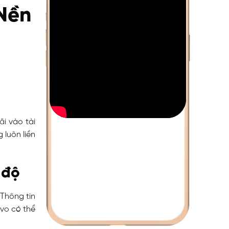
Nền
ãi vào tài
 luôn liền
 độ
 Thông tin
vo có thể