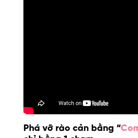
Phá vỡ rào cản bằng “
Com