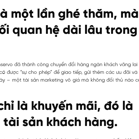
là một lần ghé thăm, mà
i quan hệ dài lâu trong
servo đã thành công chuyển đổi hàng ngàn khách vãng lai 
có được “sự cho phép” để giao tiếp, gửi thêm các ưu đãi và
y – một tài sản marketing vô giá mà không đối thủ nào c
ỉ là khuyến mãi, đó là
 tài sản khách hàng.