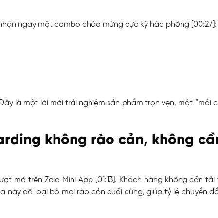
sẽ nhận ngay một combo chào mừng cực kỳ hào phóng [
00:27
]:
ây là một lời mời trải nghiệm sản phẩm trọn vẹn, một “mồi câ
rding không rào cản, không cần
ợt mà trên Zalo Mini App [
01:13
]. Khách hàng không cần tải
đa này đã loại bỏ mọi rào cản cuối cùng, giúp tỷ lệ chuyển đ