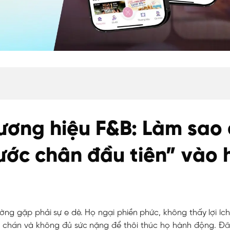
hương hiệu F&B: Làm sao
ước chân đầu tiên” vào 
ờng gặp phải sự e dè. Họ ngại phiền phức, không thấy lợi íc
 chán và không đủ sức nặng để thôi thúc họ hành động. Đây