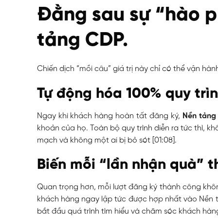
Đằng sau sự “hào p
tảng CDP.
Chiến dịch “mồi câu” giá trị này chỉ có thể vận hà
Tự động hóa 100% quy trì
Ngay khi khách hàng hoàn tất đăng ký,
Nền tảng
khoản của họ. Toàn bộ quy trình diễn ra tức thì, k
mạch và không một ai bị bỏ sót [
01:08
].
Biến mỗi “lần nhận quà” 
Quan trọng hơn, mỗi lượt đăng ký thành công không 
khách hàng ngay lập tức được hợp nhất vào Nền t
bắt đầu quá trình tìm hiểu và chăm sóc khách hàn