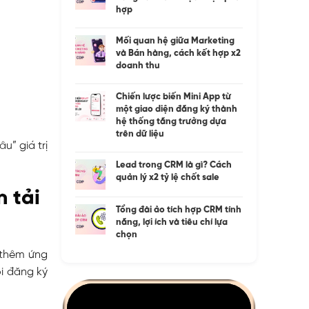
hợp
Mối quan hệ giữa Marketing
và Bán hàng, cách kết hợp x2
doanh thu
Chiến lược biến Mini App từ
một giao diện đăng ký thành
hệ thống tăng trưởng dựa
trên dữ liệu
u” giá trị
Lead trong CRM là gì? Cách
quản lý x2 tỷ lệ chốt sale
 tải
Tổng đài ảo tích hợp CRM tính
năng, lợi ích và tiêu chí lựa
chọn
 thêm ứng
ổi đăng ký