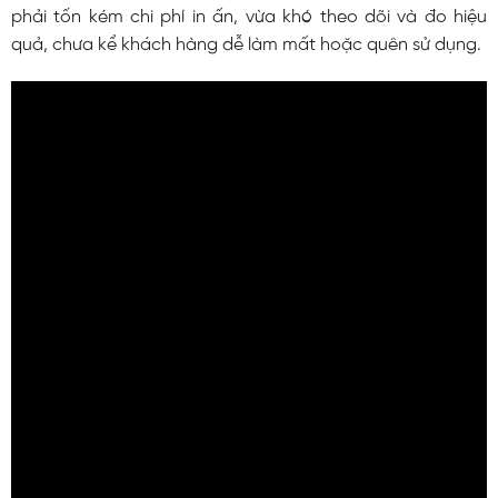
phải tốn kém chi phí in ấn, vừa khó theo dõi và đo hiệu
quả, chưa kể khách hàng dễ làm mất hoặc quên sử dụng.