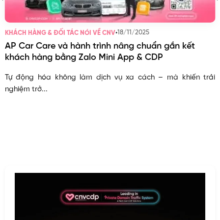
•
18/11/2025
KHÁCH HÀNG & ĐỐI TÁC NÓI VỀ CNV
AP Car Care và hành trình nâng chuẩn gắn kết
khách hàng bằng Zalo Mini App & CDP
Tự động hóa không làm dịch vụ xa cách – mà khiến trải
nghiệm trở...