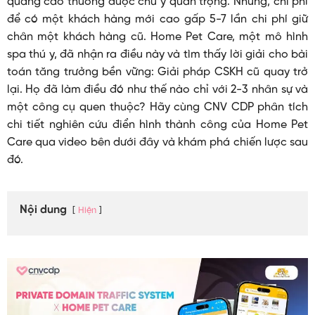
quảng cáo thường được chú ý quan trọng. Nhưng, chi phí
để có một khách hàng mới cao gấp 5-7 lần chi phí giữ
chân một khách hàng cũ. Home Pet Care, một mô hình
spa thú y, đã nhận ra điều này và tìm thấy lời giải cho bài
toán tăng trưởng bền vững: Giải pháp CSKH cũ quay trở
lại.
Họ đã làm điều đó như thế nào chỉ với 2-3 nhân sự và
một công cụ quen thuộc? Hãy cùng CNV CDP phân tích
chi tiết nghiên cứu điển hình thành công của Home Pet
Care qua video bên dưới đây và khám phá chiến lược sau
đó.
Nội dung
Hiện