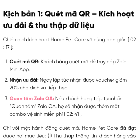
Kịch bản 1: Quét mã QR – Kích hoạt
ưu đãi & thu thập dữ liệu
Chiến dịch kích hoạt Home Pet Care vô cùng đơn giản [
02
:
17
]:
Quét mã QR:
Khách hàng quét mã để truy cập Zalo
Mini App.
Nhận ưu đãi:
Ngay lập tức nhận được voucher giảm
20% cho dịch vụ tiếp theo.
Quan tâm Zalo OA:
Nếu khách hàng tiếp tục
nhấn
“Quan tâm” Zalo OA, họ sẽ nhận được thêm một
combo vệ sinh miễn phí [
02:
41
].
Chỉ với một hành động quét mã, Home Pet Care đã đạt
được hai mục tiêu: (1) Thu thập thông tin khách hàng vào