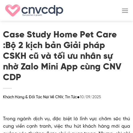
Skip
to
content
Case Study Home Pet Care
:Bộ 2 kịch bản Giải pháp
CSKH cũ và tối ưu nhân sự
nhờ Zalo Mini App cùng CNV
CDP
●
10/09/2025
Khách Hàng & Đối Tác Nói Về CNV
Tin Tức
,
Trong ngành dịch vụ, đặc biệt là lĩnh vực chăm sóc thú
cưng viền cạnh tranh, việc thu hút khách hàng mới qua