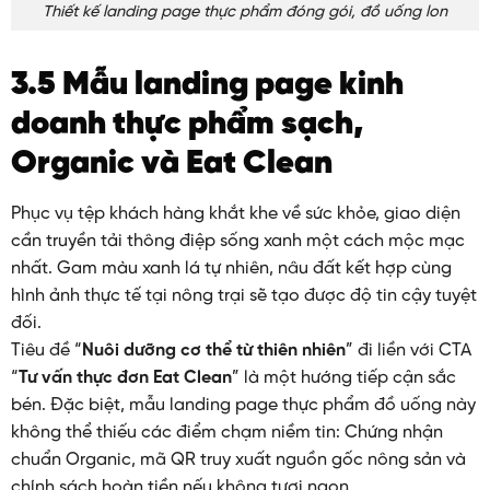
Thiết kế landing page thực phẩm đóng gói, đồ uống lon
3.5 Mẫu landing page kinh
doanh thực phẩm sạch,
Organic và Eat Clean
Phục vụ tệp khách hàng khắt khe về sức khỏe, giao diện
cần truyền tải thông điệp sống xanh một cách mộc mạc
nhất. Gam màu xanh lá tự nhiên, nâu đất kết hợp cùng
hình ảnh thực tế tại nông trại sẽ tạo được độ tin cậy tuyệt
đối.
Tiêu đề “
Nuôi dưỡng cơ thể từ thiên nhiên
” đi liền với CTA
“
Tư vấn thực đơn Eat Clean
” là một hướng tiếp cận sắc
bén. Đặc biệt, mẫu landing page thực phẩm đồ uống này
không thể thiếu các điểm chạm niềm tin: Chứng nhận
chuẩn Organic, mã QR truy xuất nguồn gốc nông sản và
chính sách hoàn tiền nếu không tươi ngon.