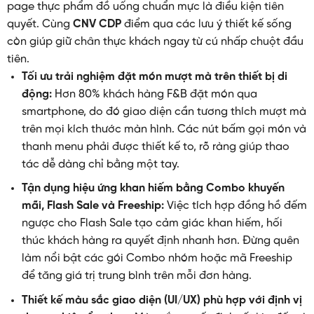
page thực phẩm đồ uống chuẩn mực là điều kiện tiên
quyết. Cùng
CNV CDP
điểm qua các lưu ý thiết kế sống
còn giúp giữ chân thực khách ngay từ cú nhấp chuột đầu
tiên.
Tối ưu trải nghiệm đặt món mượt mà trên thiết bị di
động:
Hơn 80% khách hàng F&B đặt món qua
smartphone, do đó giao diện cần tương thích mượt mà
trên mọi kích thước màn hình. Các nút bấm gọi món và
thanh menu phải được thiết kế to, rõ ràng giúp thao
tác dễ dàng chỉ bằng một tay.
Tận dụng hiệu ứng khan hiếm bằng Combo khuyến
mãi, Flash Sale và Freeship:
Việc tích hợp đồng hồ đếm
ngược cho Flash Sale tạo cảm giác khan hiếm, hối
thúc khách hàng ra quyết định nhanh hơn. Đừng quên
làm nổi bật các gói Combo nhóm hoặc mã Freeship
để tăng giá trị trung bình trên mỗi đơn hàng.
Thiết kế màu sắc giao diện (UI/UX) phù hợp với định vị