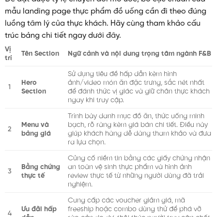
mẫu landing page thực phẩm đồ uống cần đi theo đúng
luồng tâm lý của thực khách. Hãy cùng tham khảo cấu
trúc bảng chi tiết ngay dưới đây.
Vị
Tên Section
Ngữ cảnh và nội dung trọng tâm ngành F&B
trí
Sử dụng tiêu đề hấp dẫn kèm hình
Hero
ảnh/video món ăn đặc trưng, sắc nét nhất
1
Section
để đánh thức vị giác và giữ chân thực khách
ngay khi truy cập.
Trình bày danh mục đồ ăn, thức uống minh
Menu và
bạch, rõ ràng kèm giá bán chi tiết. Điều này
2
bảng giá
giúp khách hàng dễ dàng tham khảo và đưa
ra lựa chọn.
Củng cố niềm tin bằng các giấy chứng nhận
Bằng chứng
an toàn vệ sinh thực phẩm và hình ảnh
3
thực tế
review thực tế từ những người dùng đã trải
nghiệm.
Cung cấp các voucher giảm giá, mã
Ưu đãi hấp
freeship hoặc combo dùng thử để phá vỡ
4