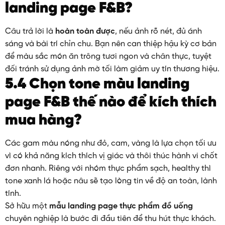
landing page F&B?
Câu trả lời là
hoàn toàn được
, nếu ảnh rõ nét, đủ ánh
sáng và bài trí chỉn chu. Bạn nên can thiệp hậu kỳ cơ bản
để màu sắc món ăn trông tươi ngon và chân thực, tuyệt
đối tránh sử dụng ảnh mờ tối làm giảm uy tín thương hiệu.
5.4 Chọn tone màu landing
page F&B thế nào để kích thích
mua hàng?
Các gam màu nóng như đỏ, cam, vàng là lựa chọn tối ưu
vì có khả năng kích thích vị giác và thôi thúc hành vi chốt
đơn nhanh. Riêng với nhóm thực phẩm sạch, healthy thì
tone xanh lá hoặc nâu sẽ tạo lòng tin về độ an toàn, lành
tính.
Sở hữu một
mẫu landing page thực phẩm đồ uống
chuyên nghiệp là bước đi đầu tiên để thu hút thực khách.