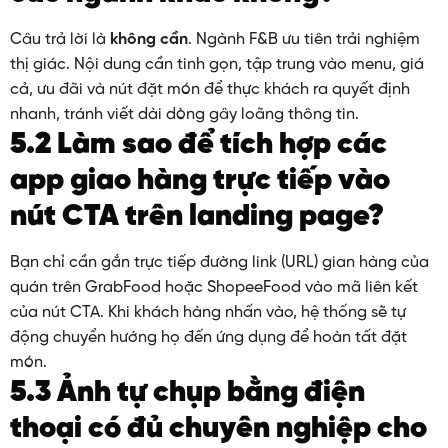
Câu trả lời là
không cần
. Ngành F&B ưu tiên trải nghiệm
thị giác. Nội dung cần tinh gọn, tập trung vào menu, giá
cả, ưu đãi và nút đặt món để thực khách ra quyết định
nhanh, tránh viết dài dòng gây loãng thông tin.
5.2 Làm sao để tích hợp các
app giao hàng trực tiếp vào
nút CTA trên landing page?
Bạn chỉ cần gắn trực tiếp đường link (URL) gian hàng của
quán trên GrabFood hoặc ShopeeFood vào mã liên kết
của nút CTA. Khi khách hàng nhấn vào, hệ thống sẽ tự
động chuyển hướng họ đến ứng dụng để hoàn tất đặt
món.
5.3 Ảnh tự chụp bằng điện
thoại có đủ chuyên nghiệp cho