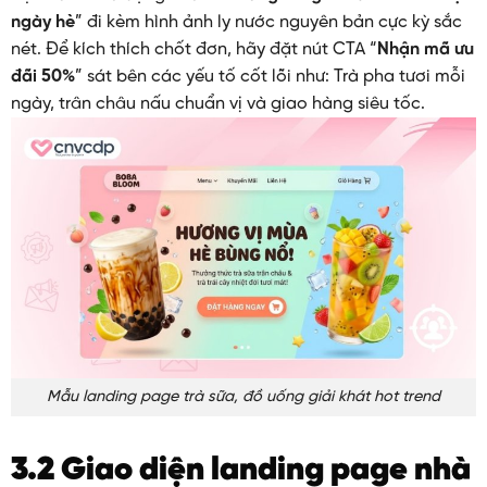
ngày hè
” đi kèm hình ảnh ly nước nguyên bản cực kỳ sắc
nét. Để kích thích chốt đơn, hãy đặt nút CTA “
Nhận mã ưu
đãi 50%
” sát bên các yếu tố cốt lõi như: Trà pha tươi mỗi
ngày, trân châu nấu chuẩn vị và giao hàng siêu tốc.
Mẫu landing page trà sữa, đồ uống giải khát hot trend
3.2 Giao diện landing page nhà