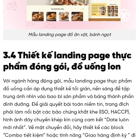
Mẫu landing page đồ ăn vặt, bánh ngọt
3.4 Thiết kế landing page thực
phẩm đóng gói, đồ uống lon
Với ngành hàng đóng gói, mẫu landing page thực phẩm
đồ uống cần áp dụng thiết kế tối giản, nền sáng để tập
trung ánh nhìn vào bao bì sản phẩm và bảng thành phần
dinh dưỡng. Để giải quyết bài toán niềm tin, trang đích
phải làm nổi bật các bảo chứng khắt khe (ISO, HACCP),
hình ảnh dây chuyền khép kín cùng cam kết “Date luôn
mới nhất”. Về mặt chuyển đổi, hãy thiết kế các block
“Combo tiết kiệm” hoặc tính năng “Giao hàng định kỳ ” đi