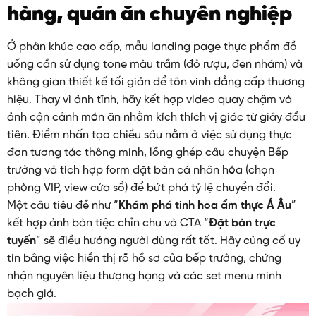
hàng, quán ăn chuyên nghiệp
Ở phân khúc cao cấp, mẫu landing page thực phẩm đồ
uống cần sử dụng tone màu trầm (đỏ rượu, đen nhám) và
không gian thiết kế tối giản để tôn vinh đẳng cấp thương
hiệu. Thay vì ảnh tĩnh, hãy kết hợp video quay chậm và
ảnh cận cảnh món ăn nhằm kích thích vị giác từ giây đầu
tiên. Điểm nhấn tạo chiều sâu nằm ở việc sử dụng thực
đơn tương tác thông minh, lồng ghép câu chuyện Bếp
trưởng và tích hợp form đặt bàn cá nhân hóa (chọn
phòng VIP, view cửa sổ) để bứt phá tỷ lệ chuyển đổi.
Một câu tiêu đề như “
Khám phá tinh hoa ẩm thực Á Âu
”
kết hợp ảnh bàn tiệc chỉn chu và CTA “
Đặt bàn trực
tuyến
” sẽ điều hướng người dùng rất tốt. Hãy củng cố uy
tín bằng việc hiển thị rõ hồ sơ của bếp trưởng, chứng
nhận nguyên liệu thượng hạng và các set menu minh
bạch giá.