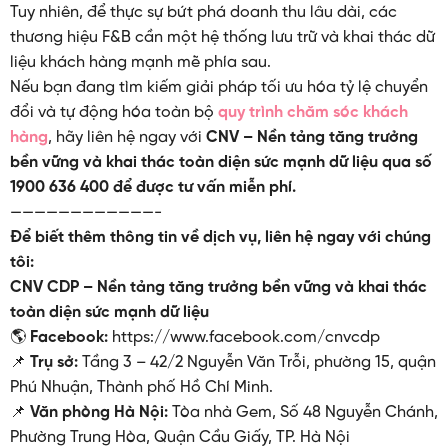
Tuy nhiên, để thực sự bứt phá doanh thu lâu dài, các
thương hiệu F&B cần một hệ thống lưu trữ và khai thác dữ
liệu khách hàng mạnh mẽ phía sau.
Nếu bạn đang tìm kiếm giải pháp tối ưu hóa tỷ lệ chuyển
đổi và tự động hóa toàn bộ
quy trình chăm sóc khách
hàng
, hãy liên hệ ngay với
CNV – Nền tảng tăng trưởng
bền vững và khai thác toàn diện sức mạnh dữ liệu qua số
1900 636 400 để được tư vấn miễn phí.
————————————-
Để biết thêm thông tin về dịch vụ, liên hệ ngay với chúng
tôi:
CNV CDP – Nền tảng tăng trưởng bền vững và khai thác
toàn diện sức mạnh dữ liệu
🌎
Facebook:
https://www.facebook.com/cnvcdp
📌
Trụ sở:
Tầng 3 – 42/2 Nguyễn Văn Trỗi, phường 15, quận
Phú Nhuận, Thành phố Hồ Chí Minh.
📌
Văn phòng Hà Nội:
Tòa nhà Gem, Số 48 Nguyễn Chánh,
Phường Trung Hòa, Quận Cầu Giấy, TP. Hà Nội