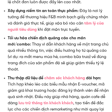
lệ chốt đơn luôn được đẩy lên cao nhất.
Xây dựng niềm tin an toàn thực phẩm:
Đây là nơi lý
tưởng để thương hiệu F&B minh bạch giấy chứng nhận
và đánh giá thực tế, giúp xóa bỏ rào cản
tâm lý của
người tiêu dùng
khi đặt món trực tuyến.
Tối ưu hóa chiến dịch quảng cáo cho món
mới/combo:
Thay vì dẫn khách hàng về một trang chủ
quá nhiều thông tin, việc điều hướng họ từ quảng cáo
(ví dụ: ra mắt menu mùa hè, combo bữa trưa) về đúng
trang đích của sản phẩm đó sẽ giúp giảm thiểu tỷ lệ
thoát.
Thu thập dữ liệu để
chăm sóc khách hàng
dài hạn:
Tích hợp khéo léo các biểu mẫu nhận E-voucher, mã
giảm giá khai trương hoặc đăng ký thành viên để nhận
quà sinh nhật. Điều này giúp nhà hàng, quán cafe dễ
dàng
lưu trữ thông tin khách khách
, tạo tiền đề đắc
lực cho các chiến dịch remarketing như mời quay lại