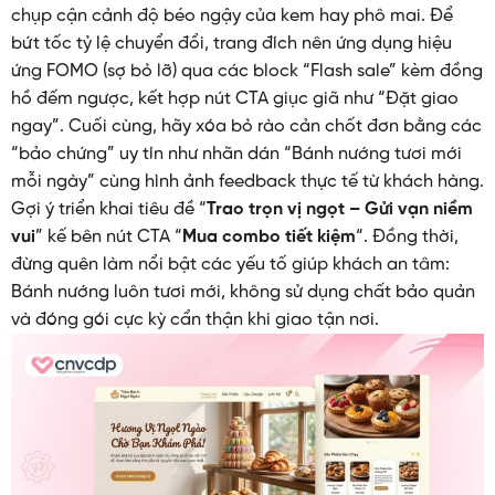
chụp cận cảnh độ béo ngậy của kem hay phô mai. Để
bứt tốc tỷ lệ chuyển đổi, trang đích nên ứng dụng hiệu
ứng FOMO (sợ bỏ lỡ) qua các block “Flash sale” kèm đồng
hồ đếm ngược, kết hợp nút CTA giục giã như “Đặt giao
ngay”. Cuối cùng, hãy xóa bỏ rào cản chốt đơn bằng các
“bảo chứng” uy tín như nhãn dán “Bánh nướng tươi mới
mỗi ngày” cùng hình ảnh feedback thực tế từ khách hàng.
Gợi ý triển khai tiêu đề “
Trao trọn vị ngọt – Gửi vạn niềm
vui
” kế bên nút CTA “
Mua combo tiết kiệm
“. Đồng thời,
đừng quên làm nổi bật các yếu tố giúp khách an tâm:
Bánh nướng luôn tươi mới, không sử dụng chất bảo quản
và đóng gói cực kỳ cẩn thận khi giao tận nơi.