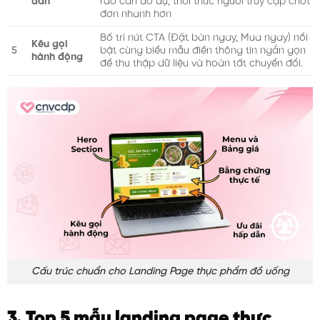
dẫn
rào cản do dự, thôi thúc người truy cập chốt
đơn nhanh hơn
Bố trí nút CTA (Đặt bàn ngay, Mua ngay) nổi
Kêu gọi
5
bật cùng biểu mẫu điền thông tin ngắn gọn
hành động
để thu thập dữ liệu và hoàn tất chuyển đổi.
Cấu trúc chuẩn cho Landing Page thực phẩm đồ uống
3. Top 5 mẫu landing page thực