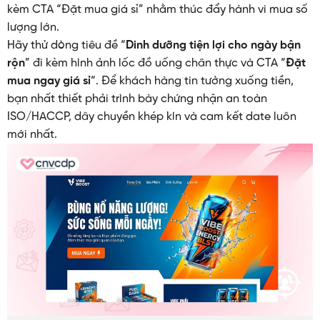
kèm CTA “Đặt mua giá sỉ” nhằm thúc đẩy hành vi mua số
lượng lớn.
Hãy thử dòng tiêu đề “
Dinh dưỡng tiện lợi cho ngày bận
rộn
” đi kèm hình ảnh lốc đồ uống chân thực và CTA “
Đặt
mua ngay giá sỉ
“. Để khách hàng tin tưởng xuống tiền,
bạn nhất thiết phải trình bày chứng nhận an toàn
ISO/HACCP, dây chuyền khép kín và cam kết date luôn
mới nhất.