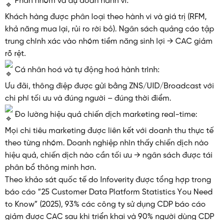
Phân nhóm và dự đoán hành vi:
Khách hàng được phân loại theo hành vi và giá trị (RFM,
khả năng mua lại, rủi ro rời bỏ). Ngân sách quảng cáo tập
trung chính xác vào nhóm tiềm năng sinh lợi → CAC giảm
rõ rệt.
Cá nhân hoá và tự động hoá hành trình:
Ưu đãi, thông điệp được gửi bằng ZNS/UID/Broadcast với
chi phí tối ưu và đúng người – đúng thời điểm.
Đo lường hiệu quả chiến dịch marketing real-time:
Mọi chi tiêu marketing được liên kết với doanh thu thực tế
theo từng nhóm. Doanh nghiệp nhìn thấy chiến dịch nào
hiệu quả, chiến dịch nào cần tối ưu → ngân sách được tái
phân bổ thông minh hơn.
Theo khảo sát quốc tế do Infoverity được tổng hợp trong
báo cáo “25 Customer Data Platform Statistics You Need
to Know” (2025), 93% các công ty sử dụng CDP báo cáo
giảm được CAC sau khi triển khai và 90% người dùng CDP