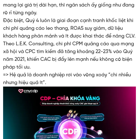
mang lại giá trị dài hạn, thì ngân sách ấy giống như đang
rò rỉ từng ngày.
Đặc biệt, Quý 4 luôn là giai đoạn cạnh tranh khốc liệt khi
chi phí quảng cáo leo thang, ROAS suy giảm, dữ liệu
khách hàng phân mảnh và ít được khai thác để nâng CLV.
Theo L.E.K. Consulting, chi phí CPM quảng cáo qua mạng
xã hội và CPC tìm kiếm đã tăng khoảng 22-23% vào Quý
năm 2021, khiến CAC bị đẩy lên mạnh nếu không có biện
pháp tối ưu.
=>
Hệ quả là doanh nghiệp rơi vào vòng xoáy “chi nhiều
nhưng hiệu quả ít”.