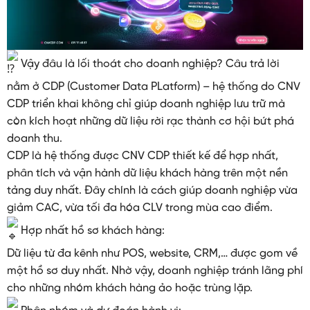
Vậy đâu là lối thoát cho doanh nghiệp? Câu trả lời
nằm ở CDP (Customer Data PLatform) – hệ thống do CNV
CDP triển khai không chỉ giúp doanh nghiệp lưu trữ mà
còn kích hoạt những dữ liệu rời rạc thành cơ hội bứt phá
doanh thu.
CDP là hệ thống được CNV CDP thiết kế để hợp nhất,
phân tích và vận hành dữ liệu khách hàng trên một nền
tảng duy nhất. Đây chính là cách giúp doanh nghiệp vừa
giảm CAC, vừa tối đa hóa CLV trong mùa cao điểm.
Hợp nhất hồ sơ khách hàng:
Dữ liệu từ đa kênh như POS, website, CRM,… được gom về
một hồ sơ duy nhất. Nhờ vậy, doanh nghiệp tránh lãng phí
cho những nhóm khách hàng ảo hoặc trùng lặp.