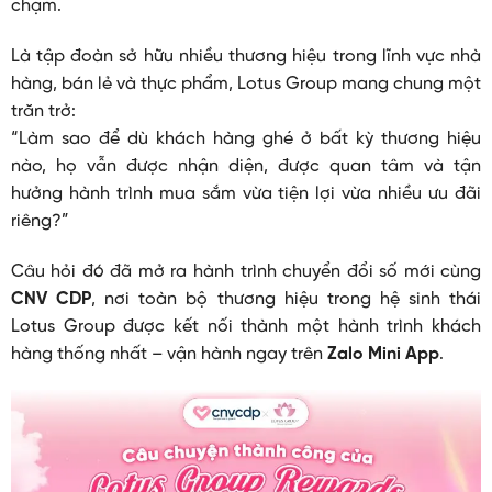
chạm.
Là tập đoàn sở hữu nhiều thương hiệu trong lĩnh vực nhà
hàng, bán lẻ và thực phẩm, Lotus Group mang chung một
trăn trở:
“Làm sao để dù khách hàng ghé ở bất kỳ thương hiệu
nào, họ vẫn được nhận diện, được quan tâm và tận
hưởng hành trình mua sắm vừa tiện lợi vừa nhiều ưu đãi
riêng?”
Câu hỏi đó đã mở ra hành trình chuyển đổi số mới cùng
CNV CDP
, nơi toàn bộ thương hiệu trong hệ sinh thái
Lotus Group được kết nối thành một hành trình khách
hàng thống nhất – vận hành ngay trên
Zalo Mini App
.