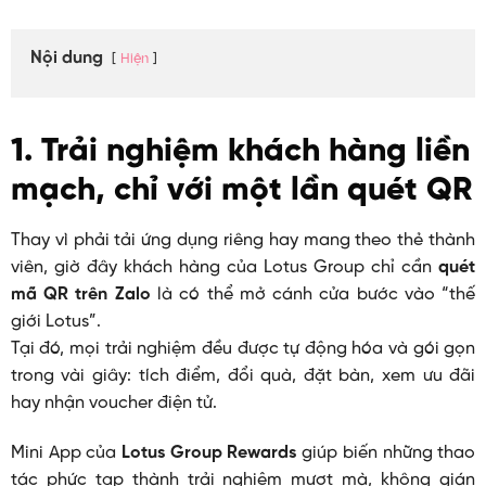
Nội dung
Hiện
1. Trải nghiệm khách hàng liền
mạch, chỉ với một lần quét QR
Thay vì phải tải ứng dụng riêng hay mang theo thẻ thành
viên, giờ đây khách hàng của Lotus Group chỉ cần
quét
mã QR trên Zalo
là có thể mở cánh cửa bước vào “thế
giới Lotus”.
Tại đó, mọi trải nghiệm đều được tự động hóa và gói gọn
trong vài giây: tích điểm, đổi quà, đặt bàn, xem ưu đãi
hay nhận voucher điện tử.
Mini App của
Lotus Group Rewards
giúp biến những thao
tác phức tạp thành trải nghiệm mượt mà, không gián