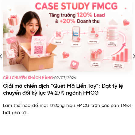
•
09/07/2026
CÂU CHUYỆN KHÁCH HÀNG
Giải mã chiến dịch “Quét Mã Liền Tay”: Đạt tỷ lệ
chuyển đổi kỷ lục 94,27% ngành FMCG
Làm thế nào để một thương hiệu FMCG trên các sàn TMĐT
bứt phá từ...