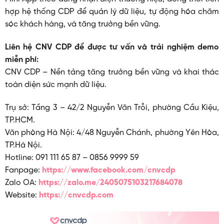
hợp hệ thống CDP để quản lý dữ liệu, tự động hóa chăm
sóc khách hàng, và tăng trưởng bền vững.
Liên hệ CNV CDP để được tư vấn và trải nghiệm demo
miễn phí:
CNV CDP – Nền tảng tăng trưởng bền vững và khai thác
toàn diện sức mạnh dữ liệu.
Trụ sở: Tầng 3 – 42/2 Nguyễn Văn Trỗi, phường Cầu Kiệu,
TP.HCM.
Văn phòng Hà Nội: 4/48 Nguyễn Chánh, phường Yên Hòa,
TP.Hà Nội.
Hotline: 091 111 65 87 – 0856 9999 59
Fanpage:
https://www.facebook.com/cnvcdp
Zalo OA:
https://zalo.me/2405075103217684078
Website:
https://cnvcdp.com