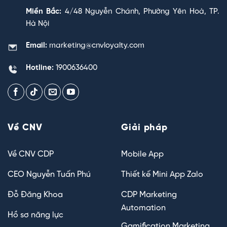
Miền Bắc:
4/48 Nguyễn Chánh, Phường Yên Hoà, TP.
Hà Nội
Email:
marketing@cnvloyalty.com
Hotline:
1900636400
Về CNV
Giải pháp
Về CNV CDP
Mobile App
CEO Nguyễn Tuấn Phú
Thiết kế Mini App Zalo
Đỗ Đăng Khoa
CDP Marketing
Automation
Hồ sơ năng lực
Gamification Marketing