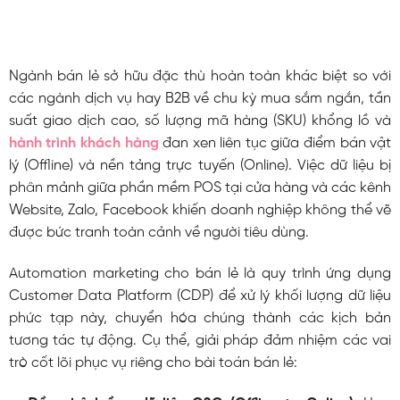
Ngành bán lẻ sở hữu đặc thù hoàn toàn khác biệt so với
các ngành dịch vụ hay B2B về chu kỳ mua sắm ngắn, tần
suất giao dịch cao, số lượng mã hàng (SKU) khổng lồ và
hành trình khách hàng
đan xen liên tục giữa điểm bán vật
lý (Offline) và nền tảng trực tuyến (Online). Việc dữ liệu bị
phân mảnh giữa phần mềm POS tại cửa hàng và các kênh
Website, Zalo, Facebook khiến doanh nghiệp không thể vẽ
được bức tranh toàn cảnh về người tiêu dùng.
Automation marketing cho bán lẻ là quy trình ứng dụng
Customer Data Platform (CDP) để xử lý khối lượng dữ liệu
phức tạp này, chuyển hóa chúng thành các kịch bản
tương tác tự động. Cụ thể, giải pháp đảm nhiệm các vai
trò cốt lõi phục vụ riêng cho bài toán bán lẻ: