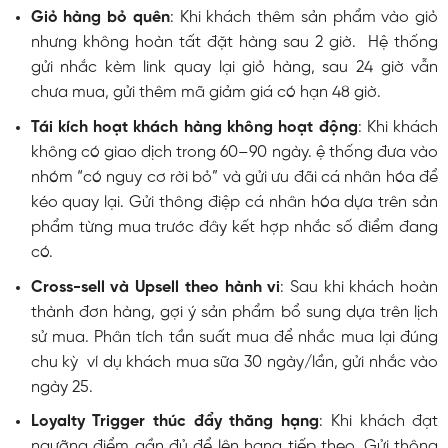
Giỏ hàng bỏ quên
: Khi khách thêm sản phẩm vào giỏ
nhưng không hoàn tất đặt hàng sau 2 giờ. Hệ thống
gửi nhắc kèm link quay lại giỏ hàng, sau 24 giờ vẫn
chưa mua, gửi thêm mã giảm giá có hạn 48 giờ.
Tái kích hoạt khách hàng không hoạt động
: Khi khách
không có giao dịch trong 60–90 ngày. ệ thống đưa vào
nhóm “có nguy cơ rời bỏ” và gửi ưu đãi cá nhân hóa để
kéo quay lại. Gửi thông điệp cá nhân hóa dựa trên sản
phẩm từng mua trước đây kết hợp nhắc số điểm đang
có.
Cross-sell và Upsell theo hành vi
: Sau khi khách hoàn
thành đơn hàng, gợi ý sản phẩm bổ sung dựa trên lịch
sử mua. Phân tích tần suất mua để nhắc mua lại đúng
chu kỳ ví dụ khách mua sữa 30 ngày/lần, gửi nhắc vào
ngày 25.
Loyalty Trigger thúc đẩy thăng hạng
: Khi khách đạt
ngưỡng điểm gần đủ để lên hạng tiếp theo. Gửi thông