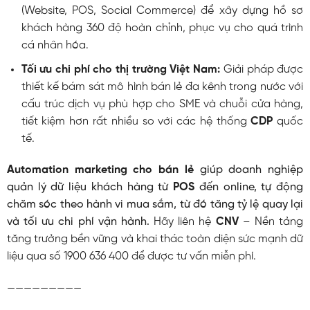
(Website, POS, Social Commerce) để xây dựng hồ sơ
khách hàng 360 độ hoàn chỉnh, phục vụ cho quá trình
cá nhân hóa.
Tối ưu chi phí cho thị trường Việt Nam:
Giải pháp được
thiết kế bám sát mô hình bán lẻ đa kênh trong nước với
cấu trúc dịch vụ phù hợp cho SME và chuỗi cửa hàng,
tiết kiệm hơn rất nhiều so với các hệ thống
CDP
quốc
tế.
Automation marketing cho bán lẻ
giúp doanh nghiệp
quản lý dữ liệu khách hàng từ
POS
đến online, tự động
chăm sóc theo hành vi mua sắm, từ đó tăng tỷ lệ quay lại
và tối ưu chi phí vận hành.
Hãy liên hệ
CNV
– Nền tảng
tăng trưởng bền vững và khai thác toàn diện sức mạnh dữ
liệu qua số 1900 636 400 để được tư vấn miễn phí.
—————————