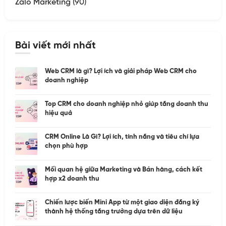
Zalo Marketing
(90)
Bài viết mới nhất
Web CRM là gì? Lợi ích và giải pháp Web CRM cho
doanh nghiệp
Top CRM cho doanh nghiệp nhỏ giúp tăng doanh thu
hiệu quả
CRM Online Là Gì? Lợi ích, tính năng và tiêu chí lựa
chọn phù hợp
Mối quan hệ giữa Marketing và Bán hàng, cách kết
hợp x2 doanh thu
Chiến lược biến Mini App từ một giao diện đăng ký
thành hệ thống tăng trưởng dựa trên dữ liệu