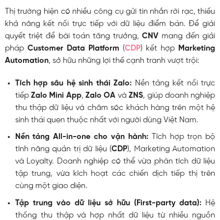
Thị trường hiện có nhiều công cụ gửi tin nhắn rời rạc, thiếu
khả năng kết nối trực tiếp với dữ liệu điểm bán. Để giải
quyết triệt để bài toán tăng trưởng,
CNV
mang đến giải
pháp
Customer Data Platform
(
CDP
) kết hợp
Marketing
Automation
, sở hữu những lợi thế cạnh tranh vượt trội:
Tích hợp sâu hệ sinh thái Zalo:
Nền tảng kết nối trực
tiếp
Zalo Mini App
,
Zalo OA
và
ZNS
, giúp doanh nghiệp
thu thập dữ liệu và chăm sóc khách hàng trên một hệ
sinh thái quen thuộc nhất với người dùng Việt Nam.
Nền tảng All-in-one cho vận hành:
Tích hợp trọn bộ
tính năng quản trị dữ liệu (
CDP
), Marketing Automation
và Loyalty. Doanh nghiệp có thể vừa phân tích dữ liệu
tập trung, vừa kích hoạt các chiến dịch tiếp thị trên
cùng một giao diện.
Tập trung vào dữ liệu sở hữu (First-party data):
Hệ
thống thu thập và hợp nhất dữ liệu từ nhiều nguồn