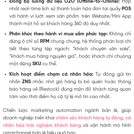
Đồng bộ luồng dữ liệu O2O (Offline-to-Online):
Hợp
nhất real-time lịch sử thanh toán hóa đơn tại quầy
POS
với hành vi lướt xem sản phẩm trên Website/Mini App
thành một hồ sơ khách hàng 360 độ duy nhất.
Phân khúc theo hành vi mua sắm phức tạp:
Không chỉ
dừng ở chỉ số
RFM
chung chung, hệ thống phân loại chi
tiết theo từng tệp ngách: “khách chuyên săn sale”,
“khách mua hàng nguyên giá”, hoặc khách chỉ chuộng
một dòng
SKU
cụ thể.
Kích hoạt điểm chạm cá nhân hóa:
Tự động gửi tin
nhắn
ZNS
nhắc nhở giỏ hàng bị bỏ quên hoặc thông
báo hàng về (Restock) đúng món đồ khách từng quan
tâm vào thời điểm họ có tỷ lệ mở tin cao nhất.
Chiến lược marketing automation ngành bán lẻ, giúp
doanh nghiệp triển khai
chăm sóc khách hàng tự động
,
cá
nhân hóa trải nghiệm khách hàng
và vận hành mô hình
omnichannel bán lẻ hiệu quả hơn.