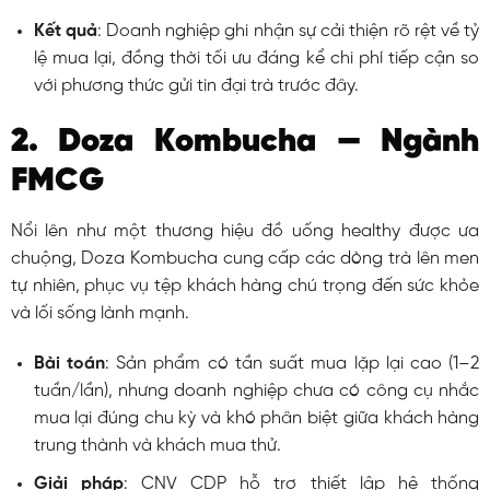
Kết quả
: Doanh nghiệp ghi nhận sự cải thiện rõ rệt về tỷ
lệ mua lại, đồng thời tối ưu đáng kể chi phí tiếp cận so
với phương thức gửi tin đại trà trước đây.
2. Doza Kombucha — Ngành
FMCG
Nổi lên như một thương hiệu đồ uống healthy được ưa
chuộng, Doza Kombucha cung cấp các dòng trà lên men
tự nhiên, phục vụ tệp khách hàng chú trọng đến sức khỏe
và lối sống lành mạnh.
Bài toán
: Sản phẩm có tần suất mua lặp lại cao (1–2
tuần/lần), nhưng doanh nghiệp chưa có công cụ nhắc
mua lại đúng chu kỳ và khó phân biệt giữa khách hàng
trung thành và khách mua thử.
Giải pháp
: CNV CDP hỗ trợ thiết lập hệ thống