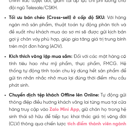
chính xác tuyệt đối, giảm tải áp lực chi phí lương cho
đội ngũ Telesale/CSKH.
Tối ưu bán chéo (Cross-sell) ở cấp độ SKU:
Với hàng
ngàn mã sản phẩm, thuật toán tự động phân tích và
đề xuất như khách mua áo sơ mi sẽ được gửi kịch bản
gợi ý chân váy phù hợp, giúp gia tăng giá trị trung bình
trên một đơn hàng (AOV).
Kích thích vòng lặp mua sắm:
Đối với các mặt hàng có
tính tiêu hao như mỹ phẩm, thực phẩm, FMCG. Hệ
thống tự động tính toán chu kỳ dùng hết sản phẩm để
gửi tin nhắn nhắc nhở mua lại đúng thời điểm nhu cầu
phát sinh.
Chuyển dịch tệp khách Offline lên Online:
Tự động gửi
thông điệp điều hướng khách vãng lai từng mua tại cửa
hàng truy cập vào
Zalo Mini App
, giữ chân họ trong hệ
sinh thái sở hữu để tiếp tục khai thác giá trị vòng đời
(CLV) thông qua chiến lược
tích điểm thành viên ngành