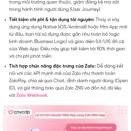
trong môi trường quen thuộc, giảm đáng kể ma sát
trong hành trình người dùng (User Journey).
Tiết kiệm chi phí & tận dụng tài nguyên:
Thay vì xây
dựng ứng dụng Native (iOS/Android) hoặc Mini App mới
từ đầu, bạn tái sử dụng được gần như toàn bộ logic
kinh doanh (Business Logic) và giao diện (UI/UX) đã có
của Web App. Điều này giúp
tiết kiệm tới 90% thời gian
và chi phí phát triển.
Tích hợp chức năng đặc trưng của Zalo:
Dễ dàng kết
nối với các API mạnh mẽ của Zalo như thanh toán
ZaloPay, chia sẻ qua Chat, định danh người dùng (Open
ID), và gửi thông báo qua Zalo ZNS và đồn bộ dữ liệu
với
Zalo Webhook
.