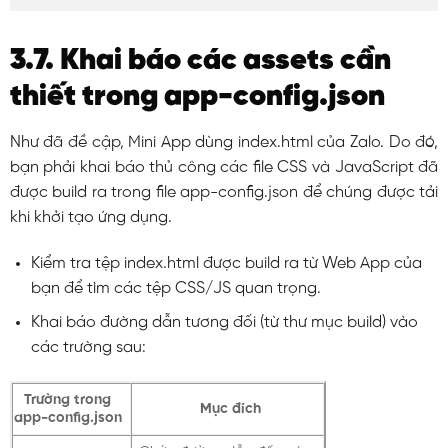
3.7. Khai báo các assets cần
thiết trong app-config.json
Như đã đề cập, Mini App dùng
index.html
của Zalo. Do đó,
bạn phải khai báo thủ công các file CSS và JavaScript đã
được build ra trong file
app-config.json
để chúng được tải
khi khởi tạo ứng dụng.
Kiểm tra tệp
index.html
được build ra từ Web App của
bạn để tìm các tệp CSS/JS quan trọng.
Khai báo đường dẫn tương đối (từ thư mục build) vào
các trường sau:
Trường trong
Mục đích
app-config.json