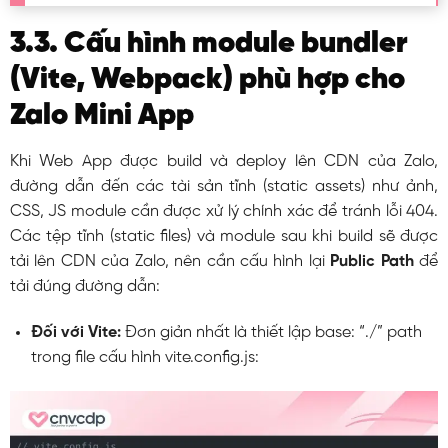
3.3. Cấu hình module bundler
(Vite, Webpack) phù hợp cho
Zalo Mini App
Khi Web App được build và deploy lên CDN của Zalo,
đường dẫn đến các tài sản tĩnh (static assets) như ảnh,
CSS, JS module cần được xử lý chính xác để tránh lỗi 404.
Các tệp tĩnh (static files) và module sau khi build sẽ được
tải lên CDN của Zalo, nên cần cấu hình lại
Public Path
để
tải đúng đường dẫn:
Đối với Vite:
Đơn giản nhất là thiết lập
base: “./”
path
trong file cấu hình
vite.config.js
: