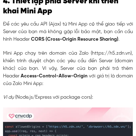
4. Thiết lập phía Server khi triển
khai Mini App
Để các yêu cầu API (Ajax) từ Mini App có thể giao tiếp với
Server của bạn mà không gặp lỗi bảo mật, bạn cần cấu
hình Header
CORS (Cross-Origin Resource Sharing)
.
Mini App chạy trên domain của Zalo (
https://h5.zdn.vn
),
khiến trình duyệt chặn các yêu cầu đến Server (domain
khác) của bạn. Vì vậy, Server của bạn phải trả thêm
Header
Access-Control-Allow-Origin
với giá trị là domain
của Zalo Mini App:
Ví dụ
(Node.js/Express với package
cors
):