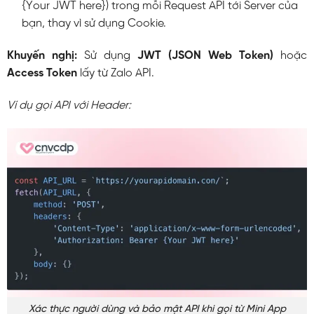
{Your JWT here}
) trong mỗi Request API tới Server của
bạn, thay vì sử dụng Cookie.
Khuyến nghị:
Sử dụng
JWT (JSON Web Token)
hoặc
Access Token
lấy từ Zalo API.
Ví dụ gọi API với Header:
Xác thực người dùng và bảo mật API khi gọi từ Mini App