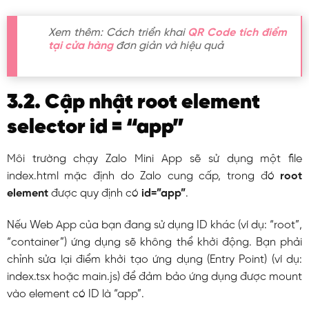
Xem thêm: Cách triển khai
QR Code tích điểm
tại cửa hàng
đơn giản và hiệu quả
3.2. Cập nhật root element
selector id = “app”
Môi trường chạy Zalo Mini App sẽ sử dụng một file
index.html
mặc định do Zalo cung cấp, trong đó
root
element
được quy định có
id=”app”
.
Nếu Web App của bạn đang sử dụng ID khác (ví dụ:
“root”
,
“container”
) ứng dụng sẽ không thể khởi động. Bạn phải
chỉnh sửa lại điểm khởi tạo ứng dụng (Entry Point) (ví dụ:
index.tsx
hoặc
main.js
) để đảm bảo ứng dụng được mount
vào element có ID là
“app”
.