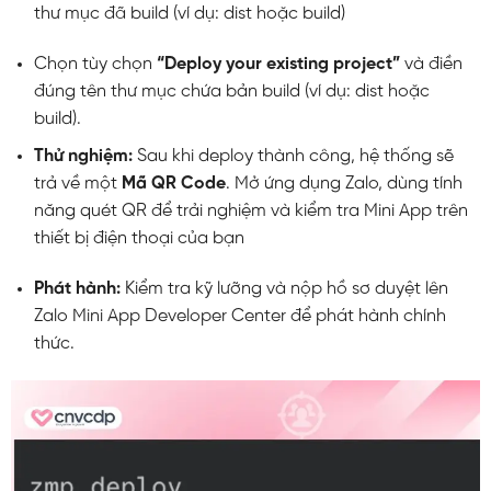
thư mục đã build (ví dụ:
dist
hoặc
build
)
Chọn tùy chọn
“Deploy your existing project”
và điền
đúng tên thư mục chứa bản build (ví dụ:
dist
hoặc
build
).
Thử nghiệm:
Sau khi deploy thành công, hệ thống sẽ
trả về một
Mã QR Code
. Mở ứng dụng Zalo, dùng tính
năng quét QR để trải nghiệm và kiểm tra Mini App trên
thiết bị điện thoại của bạn
Phát hành:
Kiểm tra kỹ lưỡng và nộp hồ sơ duyệt lên
Zalo Mini App Developer Center để phát hành chính
thức.