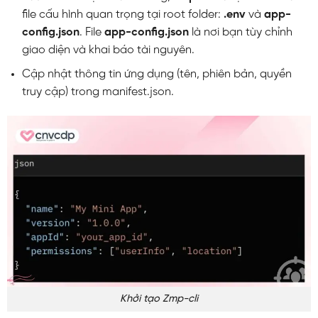
file cấu hình quan trọng tại root folder:
.env
và
app-
config.json
. File
app-config.json
là nơi bạn tùy chỉnh
giao diện và khai báo tài nguyên.
Cập nhật thông tin ứng dụng (tên, phiên bản, quyền
truy cập) trong manifest.json.
Khởi tạo Zmp-cli