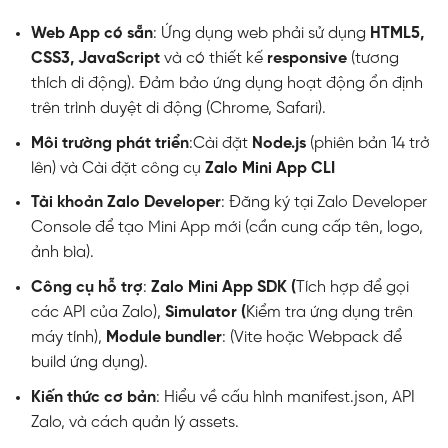
Web App có sẵn
:
Ứng dụng web phải sử dụng
HTML5,
CSS3, JavaScript
và có thiết kế
responsive
(tương
thích di động).
Đảm bảo ứng dụng hoạt động ổn định
trên trình duyệt di động (Chrome, Safari).
Môi trường phát triển
:
Cài đặt
Node.js
(phiên bản 14 trở
lên) và
Cài đặt công cụ
Zalo Mini App CLI
Tài khoản Zalo Developer
:
Đăng ký tại
Zalo Developer
Console
để tạo Mini App mới (cần cung cấp tên, logo,
ảnh bìa).
Công cụ hỗ trợ
:
Zalo Mini App SDK (
Tích hợp để gọi
các API của Zalo),
Simulator (
Kiểm tra ứng dụng trên
máy tính),
Module bundler
: (Vite hoặc Webpack để
build ứng dụng).
Kiến thức cơ bản
: Hiểu về cấu hình manifest.json, API
Zalo, và cách quản lý assets.