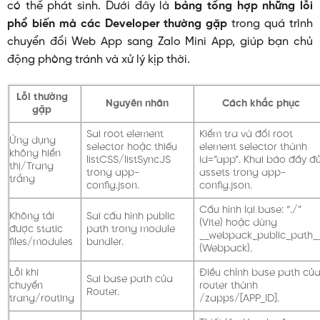
có thể phát sinh. Dưới đây là
bảng tổng hợp những lỗi
phổ biến mà các Developer thường gặp
trong quá trình
chuyển đổi Web App sang Zalo Mini App, giúp bạn chủ
động phòng tránh và xử lý kịp thời.
Lỗi thường
Nguyên nhân
Cách khắc phục
gặp
Sai
root element
Kiểm tra và đổi
root
Ứng dụng
selector
hoặc thiếu
element selector
thành
không hiển
listCSS
/
listSyncJS
id=”app”
. Khai báo đầy đ
thị/Trang
trong
app-
assets trong
app-
trắng
config.json
.
config.json
.
Cấu hình lại
base: “./”
Không tải
Sai cấu hình
public
(Vite) hoặc dùng
được static
path
trong module
__webpack_public_path_
files/modules
bundler.
(Webpack).
Lỗi khi
Điều chỉnh
base path
củ
Sai
base path
của
chuyển
router thành
Router.
trang/routing
/zapps/[APP_ID]
.