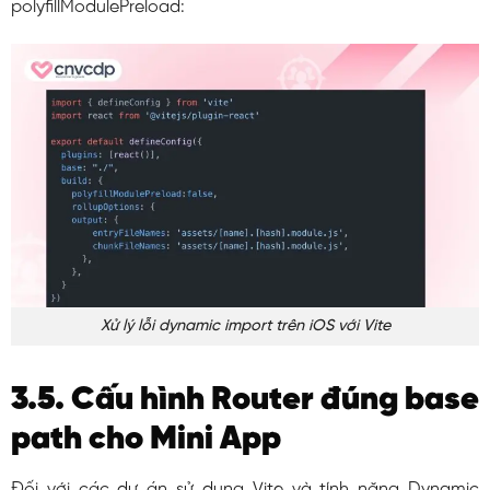
polyfillModulePreload
:
Xử lý lỗi dynamic import trên iOS với Vite
3.5. Cấu hình Router đúng base
path cho Mini App
Đối với các dự án sử dụng Vite và tính năng Dynamic