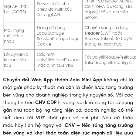
Thiết lập Header
Access-
Server chưa cho
Gọi API thất
Control-Allow-Origin
là
phép domain của
bại (CORS)
https://h5.zdn.vn
trên
Zalo gọi API.
Server.
Đang sử dụng
Chuyển sang sử dụng
Mất trạng
LocalStorage
,
Header
(JWT hoặc
thái đăng
SessionStorage
hoặc
Access Token) để truyền
nhập
Cookie
.
thông tin xác thực.
Lỗi
dynamic
Cấu hình
Tắt
polyfillModulePreload:
import
trên
polyfillModulePreload
false
trong
vite.config.js
.
iOS
mặc định của Vite.
Chuyển đổi Web App thành Zalo Mini App
không chỉ là
một giải pháp kỹ thuật mà còn là chiến lược tăng trưởng
bền vững cho doanh nghiệp trong kỷ nguyên số. Với các
thông tin trên
CNV CDP
hi vọng, với khả năng tái sử dụng
gần như toàn bộ hạ tầng hiện có, doanh nghiệp có thể
tiết kiệm tới 90% thời gian và chi phí. Nếu có thắc
mắc hãy liên hệ ngay với
CNV – Nền tảng tăng trưởng
bền vững và khai thác toàn diện sức mạnh dữ liệu
qua