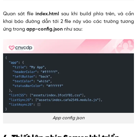
Quan sát file
index.html
sau khi build phía trên, và cần
khai báo đường dẫn tới 2 file này vào các trường tương
ứng trong
app-config.json
như sau:
App config json