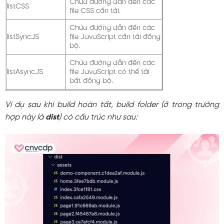
Chứa đường dẫn đến các
listCSS
file CSS cần tải.
Chứa đường dẫn đến các
listSyncJS
file JavaScript cần tải đồng
bộ.
Chứa đường dẫn đến các
listAsyncJS
file JavaScript có thể tải
bất đồng bộ.
Ví dụ sau khi build hoàn tất, build folder (ở trong trường
hợp này là
dist
) có cấu trúc như sau: