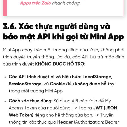
Apps trên Zalo
nhanh chóng
3.6. Xác thực người dùng và
bảo mật API khi gọi từ Mini App
Mini App chạy trên môi trường riêng của Zalo, không phải
trình duyệt truyền thống. Do đó, các API lưu trữ mặc định
của trình duyệt
KHÔNG ĐƯỢC HỖ TRỢ
:
Các API trình duyệt bị vô hiệu hóa:
LocalStorage
,
SessionStorage
, và
Cookie
đều
không được hỗ trợ
trong môi trường Mini App.
Cách xác thực đúng:
Sử dụng API của Zalo để lấy
Access Token của người dùng. -> Tạo ra
JWT (JSON
Web Token)
riêng cho hệ thống của bạn. -> Truyền
thông tin xác thực qua
Header
(
Authorization: Bearer