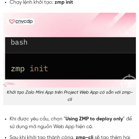
Chạy lệnh khởi tạo:
zmp init
Khởi tạo Zalo Mini App trên Project Web App có sẵn với zmp-
cli
Khi được yêu cầu, chọn “
Using ZMP to deploy only
” để
sử dụng mã nguồn Web App hiện có.
Sau khi khởi tạo thành công,
zmp-cli
sẽ tạo thêm hai