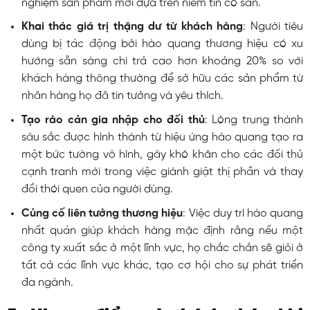
nghiệm sản phẩm mới dựa trên niềm tin có sẵn.
Khai thác giá trị thặng dư từ khách hàng
: Người tiêu
dùng bị tác động bởi hào quang thương hiệu có xu
hướng sẵn sàng chi trả cao hơn khoảng 20% so với
khách hàng thông thường để sở hữu các sản phẩm từ
nhãn hàng họ đã tin tưởng và yêu thích.
Tạo rào cản gia nhập cho đối thủ
: Lòng trung thành
sâu sắc được hình thành từ hiệu ứng hào quang tạo ra
một bức tường vô hình, gây khó khăn cho các đối thủ
cạnh tranh mới trong việc giành giật thị phần và thay
đổi thói quen của người dùng.
Củng cố liên tưởng thương hiệu
: Việc duy trì hào quang
nhất quán giúp khách hàng mặc định rằng nếu một
công ty xuất sắc ở một lĩnh vực, họ chắc chắn sẽ giỏi ở
tất cả các lĩnh vực khác, tạo cơ hội cho sự phát triển
đa ngành.