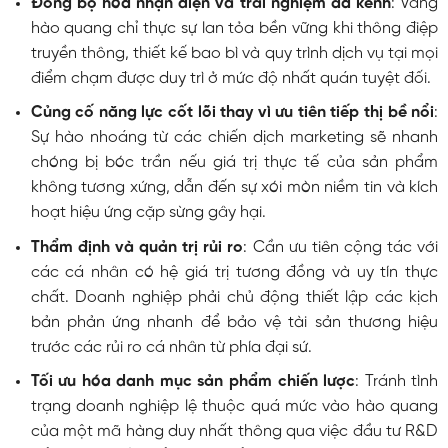
Đồng bộ hóa nhận diện và trải nghiệm đa kênh
: Vầng
hào quang chỉ thực sự lan tỏa bền vững khi thông điệp
truyền thông, thiết kế bao bì và quy trình dịch vụ tại mọi
điểm chạm được duy trì ở mức độ nhất quán tuyệt đối.
Củng cố năng lực cốt lõi thay vì ưu tiên tiếp thị bề nổi
:
Sự hào nhoáng từ các chiến dịch marketing sẽ nhanh
chóng bị bóc trần nếu giá trị thực tế của sản phẩm
không tương xứng, dẫn đến sự xói mòn niềm tin và kích
hoạt hiệu ứng cặp sừng gây hại.
Thẩm định và quản trị rủi ro
: Cần ưu tiên cộng tác với
các cá nhân có hệ giá trị tương đồng và uy tín thực
chất. Doanh nghiệp phải chủ động thiết lập các kịch
bản phản ứng nhanh để bảo vệ tài sản thương hiệu
trước các rủi ro cá nhân từ phía đại sứ.
Tối ưu hóa danh mục sản phẩm chiến lược
: Tránh tình
trạng doanh nghiệp lệ thuộc quá mức vào hào quang
của một mã hàng duy nhất thông qua việc đầu tư R&D