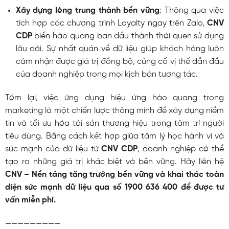
Xây dựng lòng trung thành bền vững
: Thông qua việc
tích hợp các chương trình Loyalty ngay trên Zalo,
CNV
CDP
biến hào quang ban đầu thành thói quen sử dụng
lâu dài. Sự nhất quán về dữ liệu giúp khách hàng luôn
cảm nhận được giá trị đồng bộ, củng cố vị thế dẫn đầu
của doanh nghiệp trong mọi kịch bản tương tác.
Tóm lại, việc ứng dụng hiệu ứng hào quang trong
marketing là một chiến lược thông minh để xây dựng niềm
tin và tối ưu hóa tài sản thương hiệu trong tâm trí người
tiêu dùng. Bằng cách kết hợp giữa tâm lý học hành vi và
sức mạnh của dữ liệu từ
CNV CDP
, doanh nghiệp có thể
tạo ra những giá trị khác biệt và bền vững. Hãy liên hệ
CNV – Nền tảng tăng trưởng bền vững và khai thác toàn
diện sức mạnh dữ liệu qua số 1900 636 400 để được tư
vấn miễn phí.
—————————