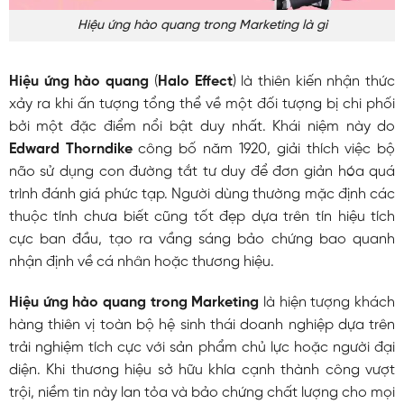
Hiệu ứng hào quang trong Marketing là gì
Hiệu ứng hào quang
(
Halo Effect
) là thiên kiến nhận thức
xảy ra khi ấn tượng tổng thể về một đối tượng bị chi phối
bởi một đặc điểm nổi bật duy nhất. Khái niệm này do
Edward Thorndike
công bố năm 1920, giải thích việc bộ
não sử dụng con đường tắt tư duy để đơn giản hóa quá
trình đánh giá phức tạp. Người dùng thường mặc định các
thuộc tính chưa biết cũng tốt đẹp dựa trên tín hiệu tích
cực ban đầu, tạo ra vầng sáng bảo chứng bao quanh
nhận định về cá nhân hoặc thương hiệu.
Hiệu ứng hào quang trong Marketing
là hiện tượng khách
hàng thiên vị toàn bộ hệ sinh thái doanh nghiệp dựa trên
trải nghiệm tích cực với sản phẩm chủ lực hoặc người đại
diện. Khi thương hiệu sở hữu khía cạnh thành công vượt
trội, niềm tin này lan tỏa và bảo chứng chất lượng cho mọi