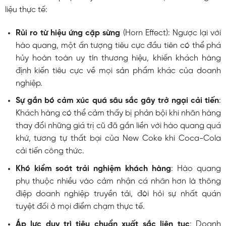
liệu thực tế:
Rủi ro từ hiệu ứng cặp sừng
(Horn Effect): Ngược lại với
hào quang, một ấn tượng tiêu cực đầu tiên có thể phá
hủy hoàn toàn uy tín thương hiệu, khiến khách hàng
định kiến tiêu cực về mọi sản phẩm khác của doanh
nghiệp.
Sự gắn bó cảm xúc quá sâu sắc gây trở ngại cải tiến
:
Khách hàng có thể cảm thấy bị phản bội khi nhãn hàng
thay đổi những giá trị cũ đã gắn liền với hào quang quá
khứ, tương tự thất bại của New Coke khi Coca-Cola
cải tiến công thức.
Khó kiểm soát trải nghiệm khách hàng
: Hào quang
phụ thuộc nhiều vào cảm nhận cá nhân hơn là thông
điệp doanh nghiệp truyền tải, đòi hỏi sự nhất quán
tuyệt đối ở mọi điểm chạm thực tế.
Áp lực duy trì tiêu chuẩn xuất sắc liên tục
: Doanh