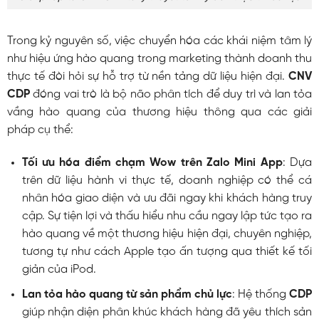
Trong kỷ nguyên số, việc chuyển hóa các khái niệm tâm lý
như hiệu ứng hào quang trong marketing thành doanh thu
thực tế đòi hỏi sự hỗ trợ từ nền tảng dữ liệu hiện đại.
CNV
CDP
đóng vai trò là bộ não phân tích để duy trì và lan tỏa
vầng hào quang của thương hiệu thông qua các giải
pháp cụ thể:
Tối ưu hóa điểm chạm Wow trên Zalo Mini App
: Dựa
trên dữ liệu hành vi thực tế, doanh nghiệp có thể cá
nhân hóa giao diện và ưu đãi ngay khi khách hàng truy
cập. Sự tiện lợi và thấu hiểu nhu cầu ngay lập tức tạo ra
hào quang về một thương hiệu hiện đại, chuyên nghiệp,
tương tự như cách Apple tạo ấn tượng qua thiết kế tối
giản của iPod.
Lan tỏa hào quang từ sản phẩm chủ lực
: Hệ thống
CDP
giúp nhận diện phân khúc khách hàng đã yêu thích sản