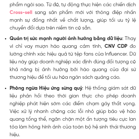
phẩm ngôi sao. Từ đó, tự động thực hiện các chiến dịch
Cross-sell
sang sản phẩm mới với thông điệp nhấn
mạnh sự đồng nhất về chất lượng, giúp tối ưu tỷ lệ
chuyển đổi dựa trên niềm tin có sẵn.
Quản trị sức mạnh người ảnh hưởng bằng dữ liệu
: Thay
vì chỉ vay mượn hào quang cảm tính,
CNV CDP
đo
lường chính xác hiệu quả từ tệp fans của Influencer. Dữ
liệu này giúp doanh nghiệp xác định đúng đối tượng có
khả năng bị ảnh hưởng bởi hào quang của đại sứ
thương hiệu để tối ưu hóa ngân sách quảng cáo.
Phòng ngừa Hiệu ứng sừng quỷ
: Hệ thống giám sát dữ
liệu phản hồi theo thời gian thực cho phép doanh
nghiệp phát hiện sớm các điểm chạm gây thất vọng.
Việc xử lý nhanh chóng các lỗi nhỏ giúp bảo vệ hào
quang tổng thể, ngăn chặn một ấn tượng tiêu cực lan
tỏa làm hỏng hình ảnh của toàn bộ hệ sinh thái thương
hiệu.