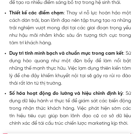
để tạo ra nhiều điểm sáng bổ trợ trong hệ sinh thái.
Thiết kế các điểm chạm
: Thay vì nỗ lực hoàn hảo một
cách dàn trải, ban lãnh đạo nên tập trung tạo ra những
trải nghiệm vượt mong đợi tại các giai đoạn trọng yếu
như hậu mãi nhằm khắc sâu ấn tượng tích cực trong
tâm trí khách hàng.
Duy trì tính minh bạch và chuẩn mực trong cam kết
: Sử
dụng hào quang như một đòn bẩy để làm nổi bật
những thế mạnh thực hữu. Việc lạm dụng thiên kiến tâm
lý để che đậy khiếm khuyết nội tại sẽ gây ra rủi ro đào
thải rất lớn từ thị trường.
Số hóa hoạt động đo lường và hiệu chỉnh định kỳ
: Sử
dụng dữ liệu hành vi thực tế để giám sát các biến động
trong nhận thức khách hàng. Việc phát hiện sớm các
tín hiệu tiêu cực giúp ban lãnh đạo có cơ sở dữ liệu
chính xác để tái cấu trúc chiến lược marketing kịp thời.