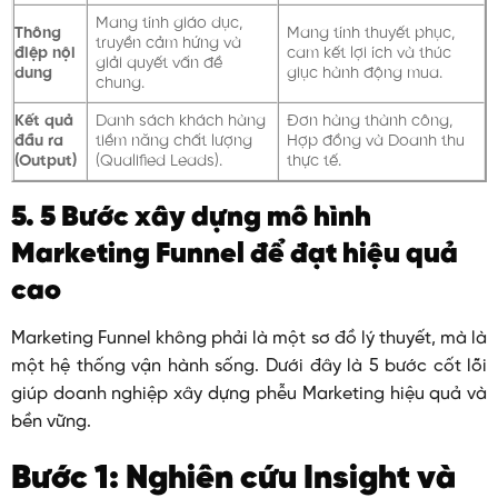
Mang tính giáo dục,
Thông
Mang tính thuyết phục,
truyền cảm hứng và
điệp nội
cam kết lợi ích và thúc
giải quyết vấn đề
dung
giục hành động mua.
chung.
Kết quả
Danh sách khách hàng
Đơn hàng thành công,
đầu ra
tiềm năng chất lượng
Hợp đồng và Doanh thu
(Output)
(Qualified Leads).
thực tế.
5. 5 Bước xây dựng mô hình
Marketing Funnel để đạt hiệu quả
cao
Marketing Funnel không phải là một sơ đồ lý thuyết, mà là
một hệ thống vận hành sống. Dưới đây là 5 bước cốt lõi
giúp doanh nghiệp xây dựng phễu Marketing hiệu quả và
bền vững.
Bước 1: Nghiên cứu Insight và