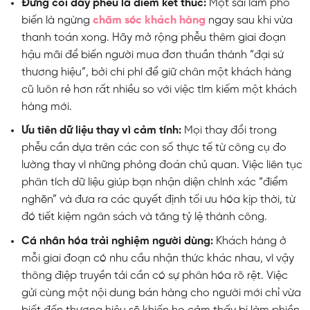
Đừng coi đáy phễu là điểm kết thúc:
Một sai lầm phổ
biến là ngừng
chăm sóc khách hàng
ngay sau khi vừa
thanh toán xong. Hãy mở rộng phễu thêm giai đoạn
hậu mãi để biến người mua đơn thuần thành “đại sứ
thương hiệu”, bởi chi phí để giữ chân một khách hàng
cũ luôn rẻ hơn rất nhiều so với việc tìm kiếm một khách
hàng mới.
Ưu tiên dữ liệu thay vì cảm tính:
Mọi thay đổi trong
phễu cần dựa trên các con số thực tế từ công cụ đo
lường thay vì những phỏng đoán chủ quan. Việc liên tục
phân tích dữ liệu giúp bạn nhận diện chính xác “điểm
nghẽn” và đưa ra các quyết định tối ưu hóa kịp thời, từ
đó tiết kiệm ngân sách và tăng tỷ lệ thành công.
Cá nhân hóa trải nghiệm người dùng:
Khách hàng ở
mỗi giai đoạn có nhu cầu nhận thức khác nhau, vì vậy
thông điệp truyền tải cần có sự phân hóa rõ rệt. Việc
gửi cùng một nội dung bán hàng cho người mới chỉ vừa