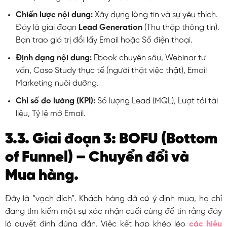
Chiến lược nội dung:
Xây dựng lòng tin và sự yêu thích.
Đây là giai đoạn
Lead Generation
(Thu thập thông tin).
Bạn trao giá trị đổi lấy Email hoặc Số điện thoại.
Định dạng nội dung:
Ebook chuyên sâu, Webinar tư
vấn, Case Study thực tế (người thật việc thật), Email
Marketing nuôi dưỡng.
Chỉ số đo lường (KPI):
Số lượng Lead (MQL), Lượt tải tài
liệu, Tỷ lệ mở Email.
3.3. Giai đoạn 3: BOFU (Bottom
of Funnel) – Chuyển đổi và
Mua hàng.
Đây là “vạch đích”. Khách hàng đã có ý định mua, họ chỉ
đang tìm kiếm một sự xác nhận cuối cùng để tin rằng đây
là quyết định đúng đắn. Việc kết hợp khéo léo
các hiệu