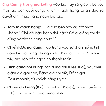
ứng tâm lý trong marketing
vào lúc này sẽ giúp triệt tiêu
mọi rào cản cuối cùng, khiến khách hàng tự tin đưa ra
quyết định mua hàng ngay lập tức.
Tâm lý khách hàng:
“Giá của bên này có tốt nhất
không? Chế độ bảo hành thế nào? Có ai giống tôi đã
dùng và thành công chưa?”.
Chiến lược nội dung:
Tập trung vào sự khan hiếm, tính
cam kết và bằng chứng xã hội (Social Proof). Phải triệt
tiêu mọi rào cản ngăn họ thanh toán.
Định dạng nội dung:
Bản dùng thử (Free Trial), Voucher
giảm giá giới hạn, Bảng giá chi tiết, Đánh giá
(Testimonials) từ khách hàng uy tín.
Chỉ số đo lường (KPI):
Doanh số (Sales), Tỷ lệ chuyển đổi
(CR), Giá trị đơn hàng trung bình.