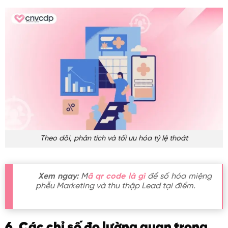
Theo dõi, phân tích và tối ưu hóa tỷ lệ thoát
Xem ngay:
M
ã qr code là gì
để số hóa miệng
phễu Marketing và thu thập Lead tại điểm.
6. Các chỉ số đo lường quan trọng