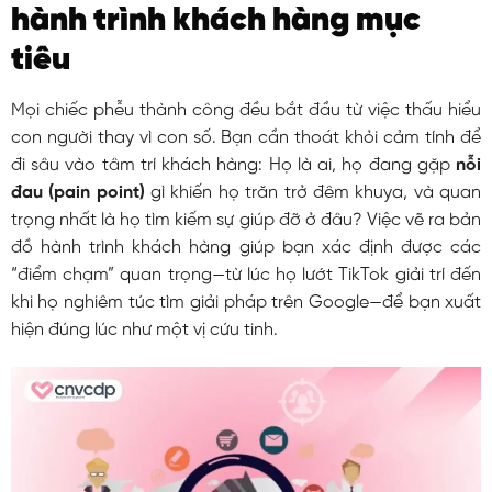
hành trình khách hàng mục
tiêu
Mọi chiếc phễu thành công đều bắt đầu từ việc thấu hiểu
con người thay vì con số. Bạn cần thoát khỏi cảm tính để
đi sâu vào tâm trí khách hàng: Họ là ai, họ đang gặp
nỗi
đau (pain point)
gì khiến họ trăn trở đêm khuya, và quan
trọng nhất là họ tìm kiếm sự giúp đỡ ở đâu? Việc vẽ ra bản
đồ hành trình khách hàng giúp bạn xác định được các
“điểm chạm” quan trọng—từ lúc họ lướt TikTok giải trí đến
khi họ nghiêm túc tìm giải pháp trên Google—để bạn xuất
hiện đúng lúc như một vị cứu tinh.