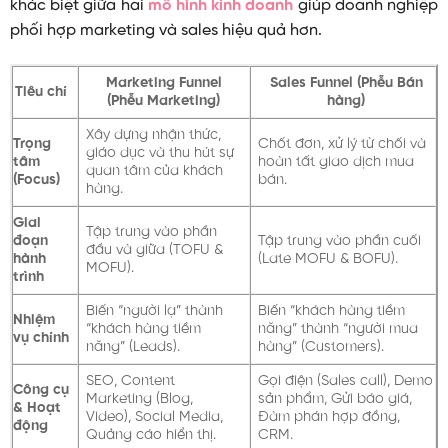
khác biệt giữa hai
mô hình kinh doanh
giúp doanh nghiệp
phối hợp marketing và sales hiệu quả hơn.
Marketing Funnel
Sales Funnel (Phễu Bán
Tiêu chí
(Phễu Marketing)
hàng)
Xây dựng nhận thức,
Trọng
Chốt đơn, xử lý từ chối và
giáo dục và thu hút sự
tâm
hoàn tất giao dịch mua
quan tâm của khách
(Focus)
bán.
hàng.
Giai
Tập trung vào phần
đoạn
Tập trung vào phần cuối
đầu và giữa (TOFU &
hành
(Late MOFU & BOFU).
MOFU).
trình
Biến “người lạ” thành
Biến “khách hàng tiềm
Nhiệm
“khách hàng tiềm
năng” thành “người mua
vụ chính
năng” (Leads).
hàng” (Customers).
SEO, Content
Gọi điện (Sales call), Demo
Công cụ
Marketing (Blog,
sản phẩm, Gửi báo giá,
& Hoạt
Video), Social Media,
Đàm phán hợp đồng,
động
Quảng cáo hiển thị.
CRM.