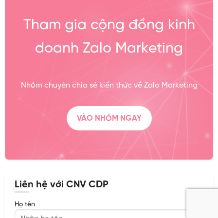
Tham gia cộng đồng kinh
doanh Zalo Marketing
Nhóm chuyên chia sẻ kiến thức về Zalo Marketing
VÀO NHÓM NGAY
Liên hệ với CNV CDP
Họ tên