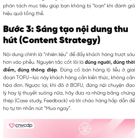
phân tách mục tiêu giúp bạn không bị “loạn” khi đánh giá
hiệu quả tổng thể.
Bước 3: Sáng tạo nội dung thu
hút (Content Strategy)
Nội dung chính là “nhiên liệu” để đẩy khách hàng trượt sâu
hơn vào phễu. Nguyên tắc cốt lõi là
đúng người, đúng thời
điểm, đúng thông điệp
. Đừng cố bán hàng lộ liễu ở giai
đoạn TOFU—lúc này khách hàng cần kiến thức, không cần
hóa đơn. Ngược lại, khi đã ở BOFU, đừng nói chuyện đạo
lý hay lý thuyết suông nữa, hãy đưa ra những bằng chứng
thép (Case study, Feedback) và lời chào hàng hấp dẫn để
họ tự tin nhấn nút “Mua ngay”.