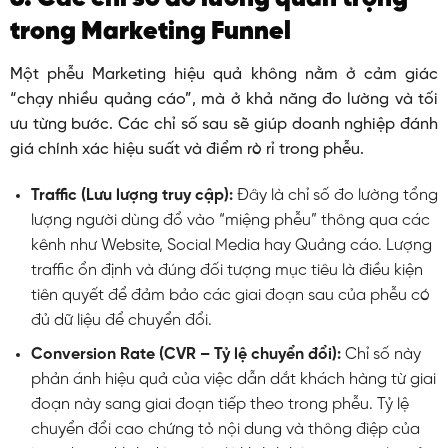
trong Marketing Funnel
Một phễu Marketing hiệu quả không nằm ở cảm giác
“chạy nhiều quảng cáo”, mà ở khả năng đo lường và tối
ưu từng bước. Các chỉ số sau sẽ giúp doanh nghiệp đánh
giá chính xác hiệu suất và điểm rò rỉ trong phễu.
Traffic (Lưu lượng truy cập):
Đây là chỉ số đo lường tổng
lượng người dùng đổ vào “miệng phễu” thông qua các
kênh như Website, Social Media hay Quảng cáo. Lượng
traffic ổn định và đúng đối tượng mục tiêu là điều kiện
tiên quyết để đảm bảo các giai đoạn sau của phễu có
đủ dữ liệu để chuyển đổi.
Conversion Rate (CVR – Tỷ lệ chuyển đổi):
Chỉ số này
phản ánh hiệu quả của việc dẫn dắt khách hàng từ giai
đoạn này sang giai đoạn tiếp theo trong phễu. Tỷ lệ
chuyển đổi cao chứng tỏ nội dung và thông điệp của