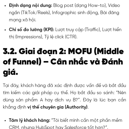
Định dạng nội dung:
Blog post (dạng How-to), Video
ngắn (TikTok/Reels), Infographic sinh động, Bài đăng
mạng xã hội.
Chỉ số đo lường (KPI):
Lượt truy cập (Traffic), Lượt hiển
thị (Impressions), Tỷ lệ click (CTR).
3.2. Giai đoạn 2: MOFU (Middle
of Funnel) – Cân nhắc và Đánh
giá.
Tại đây, khách hàng đã xác định được vấn đề và bắt đầu
tìm kiếm các giải pháp cụ thể. Họ bắt đầu so sánh: “Nên
dùng sản phẩm A hay dịch vụ B?”. Đây là lúc bạn cần
khẳng định
vị thế chuyên gia (Authority)
.
Tâm lý khách hàng:
“Tôi biết mình cần một phần mềm
CRM, nhưng HubSpot hay Salesforce tốt hơn?”.