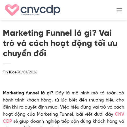
Skip
to
content
Marketing Funnel là gì? Vai
trò và cách hoạt động tối ưu
chuyển đổi
●
30/01/2026
Tin Tức
Marketing funnel là gì?
Đây là mô hình mô tả toàn bộ
hành trình khách hàng, từ lúc biết đến thương hiệu cho
đến khi ra quyết định mua. Việc hiểu đúng vai trò và cách
hoạt động của Marketing Funnel, bài viết dưới đây
CNV
CDP
sẽ giúp doanh nghiệp tiếp cận đúng khách hàng và