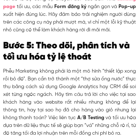
page
tối ưu, các mẫu
Form đăng ký
ngắn gọn và
Pop-up
xuất hiện đúng lúc. Hãy đảm bảo trải nghiệm người dùng
trên các công cụ này phải mượt mà, vì chỉ một lỗi kỹ thuật
nhỏ cũng có thể làm khách hàng rời đi mãi mãi.
Bước 5: Theo dõi, phân tích và
tối ưu hóa tỷ lệ thoát
Phễu Marketing không phải là một mô hình “thiết lập xong
rồi bỏ đó”. Bạn cần trở thành một “thợ sửa ống nước” thực
thụ bằng cách sử dụng Google Analytics hay CRM để soi
xét từng ngóc ngách. Hãy tìm câu trả lời cho việc tại sao
khách hàng vào website rất nhiều nhưng không để lại
thông tin, hay tại sao họ đã cho hàng vào giỏ nhưng lại
không thanh toán? Việc liên tục
A/B Testing
và tối ưu hóa
dựa trên dữ liệu thực tế sẽ giúp bạn “vá” những chỗ rò rỉ, từ
đó tăng tối đa lợi nhuận trên mỗi đồng chi phí bỏ ra.