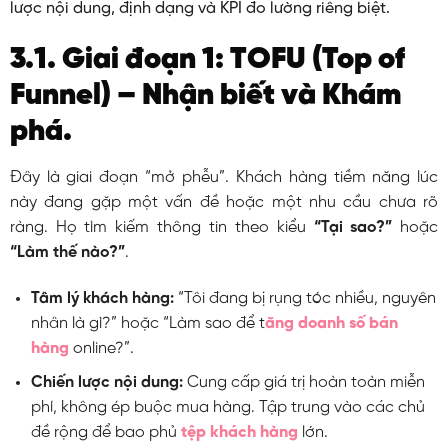
lược nội dung, định dạng và KPI đo lường riêng biệt.
3.1. Giai đoạn 1: TOFU (Top of
Funnel) – Nhận biết và Khám
phá.
Đây là giai đoạn “mở phễu”. Khách hàng tiềm năng lúc
này đang gặp một vấn đề hoặc một nhu cầu chưa rõ
ràng. Họ tìm kiếm thông tin theo kiểu
“Tại sao?”
hoặc
“Làm thế nào?”
.
Tâm lý khách hàng:
“Tôi đang bị rụng tóc nhiều, nguyên
nhân là gì?” hoặc “Làm sao để t
ăng doanh số bán
hàng
online?”.
Chiến lược nội dung:
Cung cấp giá trị hoàn toàn miễn
phí, không ép buộc mua hàng. Tập trung vào các chủ
đề rộng để bao phủ
tệp khách hàng
lớn.