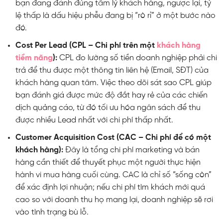
bạn đang đánh đúng tâm lý khách hàng, ngược lại, tỷ
lệ thấp là dấu hiệu phễu đang bị “rò rỉ” ở một bước nào
đó.
Cost Per Lead (CPL – Chi phí trên một
khách hàng
tiềm năng
):
CPL đo lường số tiền doanh nghiệp phải chi
trả để thu được một thông tin liên hệ (Email, SĐT) của
khách hàng quan tâm. Việc theo dõi sát sao CPL giúp
bạn đánh giá được mức độ đắt hay rẻ của các chiến
dịch quảng cáo, từ đó tối ưu hóa ngân sách để thu
được nhiều Lead nhất với chi phí thấp nhất.
Customer Acquisition Cost (CAC – Chi phí để có một
khách hàng):
Đây là tổng chi phí marketing và bán
hàng cần thiết để thuyết phục một người thực hiện
hành vi mua hàng cuối cùng. CAC là chỉ số “sống còn”
để xác định lợi nhuận; nếu chi phí tìm khách mới quá
cao so với doanh thu họ mang lại, doanh nghiệp sẽ rơi
vào tình trạng bù lỗ.