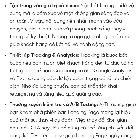
Tập trung vào giá trị cảm xúc:
Nội thất không chỉ là vật
dụng mà là cảm xúc về một không gian sống đẹp và
an toàn. Vì vậy, nội dung nên nhấn mạnh vào câu
chuyện, giá trị cảm xúc và phong cách sống thay vì
thông số kỹ thuật. Những từ ngữ gợi hình, gợi cảm xúc
giúp khách hàng dễ kết nối và hành động hơn.
Thiết lập Tracking & Analytics:
Tracking là bước bắt
buộc nếu bạn muốn biết khách hàng đến từ đâu và họ
tương tác thế nào. Các công cụ như Google Analytics
và Pixel sẽ cung cấp dữ liệu quan trọng để tối ưu chiến
dịch. Nhờ đo lường chuẩn, bạn có thể triển khai
retargeting và tăng hiệu quả quảng cáo.
Thường xuyên kiểm tra và A/B Testing:
A/B testing giúp
bạn khám phá phiên bản Landing Page mang lại hiệu
quả thật sự, thay vì dự đoán. Việc thay đổi đơn giản
như màu CTA hay tiêu đề cũng có thể tăng chuyển đổi
đáng kể. Test liên tục sẽ giúp Landing Page ngày càng