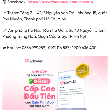
🌎 Facebook:
https://www.facebook.com/cnvcdp
📌 Trụ sở: Tầng 3 – 42/2 Nguyễn Văn Trỗi, phường 15, quận
Phú Nhuận, Thành phố Hồ Chí Minh.
📌 Văn phòng Hà Nội: Tòa nhà Gem, Số 48 Nguyễn Chánh,
Phường Trung Hòa, Quận Cầu Giấy, TP. Hà Nội
☎️ Hotline: 0856.999.959/ 0911.116.587/ 1900.636.400