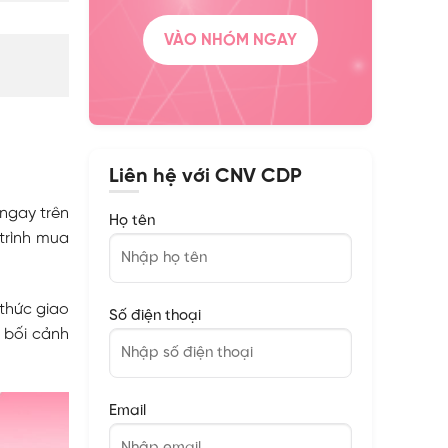
VÀO NHÓM NGAY
Liên hệ với CNV CDP
ngay trên
Họ tên
 trình mua
thức giao
Số điện thoại
g bối cảnh
Email