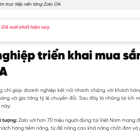
m trực tiếp nền tảng Zalo OA
OA mới nhất hiện nay
 nghiệp triển khai mua s
OA
 chỉ giúp doanh nghiệp kết nối nhanh chóng với khách hà
 hàng và gia tăng tỷ lệ chuyển đổi. Sau đây là những lợi ích 
 này:
i tượng:
Zalo với hơn 70 triệu người dùng tại Việt Nam mang đ
hách hàng tiềm năng, từ đó nâng cao khả năng chốt đơn và p