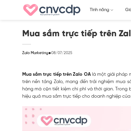
Skip
Tính năng
Gi
to
content
Mua sắm trực tiếp trên Za
●
08/07/2025
Zalo Marketing
Mua sắm trực tiếp trên Zalo OA
là một giải pháp 
trên nền tảng Zalo, mang đến trải nghiệm mua sắ
hàng mà còn tiết kiệm chi phí và thời gian. Trong b
hiệu quả mua sắm trực tiếp cho doanh nghiệp của 