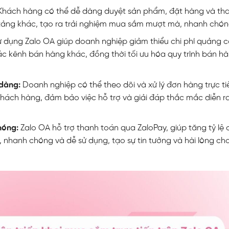
Khách hàng có thể dễ dàng duyệt sản phẩm, đặt hàng và th
tảng khác, tạo ra trải nghiệm mua sắm mượt mà, nhanh chón
ử dụng Zalo OA giúp doanh nghiệp giảm thiểu chi phí quảng c
 các kênh bán hàng khác, đồng thời tối ưu hóa quy trình bán h
 dàng:
Doanh nghiệp có thể theo dõi và xử lý đơn hàng trực t
hách hàng, đảm bảo việc hỗ trợ và giải đáp thắc mắc diễn ra
chóng:
Zalo OA hỗ trợ thanh toán qua ZaloPay, giúp tăng tỷ lệ
 nhanh chóng và dễ sử dụng, tạo sự tin tưởng và hài lòng ch