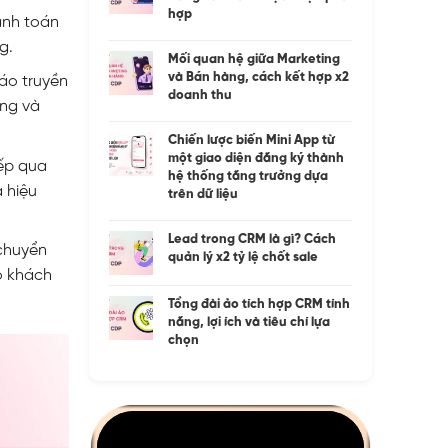
hợp
anh toán
g.
Mối quan hệ giữa Marketing
và Bán hàng, cách kết hợp x2
áo truyền
doanh thu
àng và
Chiến lược biến Mini App từ
một giao diện đăng ký thành
iếp qua
hệ thống tăng trưởng dựa
 hiệu
trên dữ liệu
Lead trong CRM là gì? Cách
 chuyển
quản lý x2 tỷ lệ chốt sale
o khách
Tổng đài ảo tích hợp CRM tính
năng, lợi ích và tiêu chí lựa
chọn