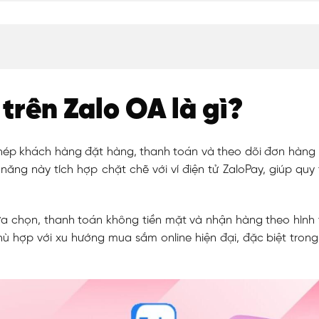
 trên Zalo OA là gì?
phép khách hàng đặt hàng, thanh toán và theo dõi đơn hàng 
 năng này tích hợp chặt chẽ với ví điện tử ZaloPay, giúp quy
a chọn, thanh toán không tiền mặt và nhận hàng theo hình 
phù hợp với xu hướng mua sắm online hiện đại, đặc biệt tron