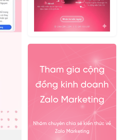
Tham gia cộng
đồng kinh doanh
Zalo Marketing
Nhóm chuyên chia sẻ kiến thức về
Zalo Marketing