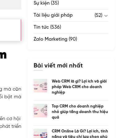
Sự kiện
(35)
Tài liệu giải pháp
(52)
Tin tức
(536)
Zalo Marketing
(90)
ắm
Bài viết mới nhất
Web CRM là gì? Lợi ích và giải
pháp Web CRM cho doanh
ng mà còn
nghiệp
nổi bật mà
Top CRM cho doanh nghiệp
nhỏ giúp tăng doanh thu hiệu
quả
ến cơ hội
hát triển
CRM Online Là Gì? Lợi ích, tính
năng và tiêu chí lựa chọn phù