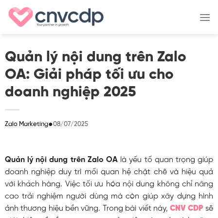
Skip
to
content
Quản lý nội dung trên Zalo
OA: Giải pháp tối ưu cho
doanh nghiệp 2025
●
08/07/2025
Zalo Marketing
Quản lý nội dung trên Zalo OA
là yếu tố quan trọng giúp
doanh nghiệp duy trì mối quan hệ chặt chẽ và hiệu quả
với khách hàng. Việc tối ưu hóa nội dung không chỉ nâng
cao trải nghiệm người dùng mà còn giúp xây dựng hình
ảnh thương hiệu bền vững. Trong bài viết này,
CNV CDP
sẽ