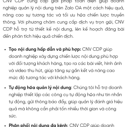
CNV CDP cung cấp giải pháp toàn diện giúp doanh
nghiệp quản lý nội dung trên Zalo OA một cách hiệu quả,
nâng cao sự tương tác và tối ưu hóa chiến lược truyền
thông. Với phương châm cung cấp dịch vụ trọn gói, CNV
CDP hỗ trợ từ thiết kế nội dung, lên kế hoạch đăng bài
đến phân tích hiệu quả chiến dịch.
Tạo nội dung hấp dẫn và phù hợp:
CNV CDP giúp
doanh nghiệp xây dựng chiến lược nội dung phù hợp
với đối tượng khách hàng, tạo ra các bài viết, hình ảnh
và video thu hút, giúp tăng sự gắn kết và nâng cao
mức độ tương tác với khách hàng.
Tự động hóa quản lý nội dung
: Chúng tôi hỗ trợ doanh
nghiệp thiết lập các công cụ tự động hóa như tin nhắn
tự động, gửi thông báo đẩy, giúp quản lý đánh giá hiệu
quả mà không cần phải tốn nhiều thời gian và công
sức.
Phân phối nội dung đa kênh
: CNV CDP giúp doanh