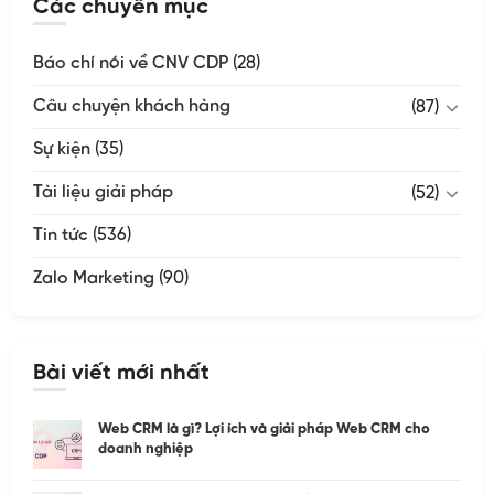
Các chuyên mục
Báo chí nói về CNV CDP
(28)
Câu chuyện khách hàng
(87)
Sự kiện
(35)
Tài liệu giải pháp
(52)
Tin tức
(536)
Zalo Marketing
(90)
Bài viết mới nhất
Web CRM là gì? Lợi ích và giải pháp Web CRM cho
doanh nghiệp