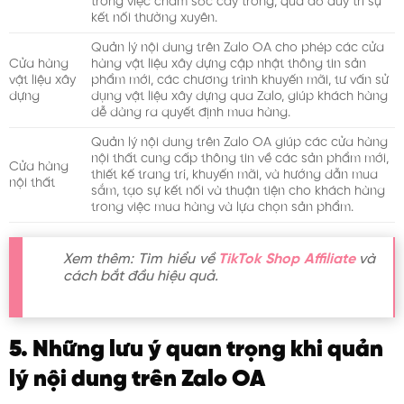
trong việc chăm sóc cây trồng, qua đó duy trì sự
kết nối thường xuyên.
Quản lý nội dung trên Zalo OA cho phép các cửa
Cửa hàng
hàng vật liệu xây dựng cập nhật thông tin sản
vật liệu xây
phẩm mới, các chương trình khuyến mãi, tư vấn sử
dựng
dụng vật liệu xây dựng qua Zalo, giúp khách hàng
dễ dàng ra quyết định mua hàng.
Quản lý nội dung trên Zalo OA giúp các cửa hàng
nội thất cung cấp thông tin về các sản phẩm mới,
Cửa hàng
thiết kế trang trí, khuyến mãi, và hướng dẫn mua
nội thất
sắm, tạo sự kết nối và thuận tiện cho khách hàng
trong việc mua hàng và lựa chọn sản phẩm.
Xem thêm: Tìm hiểu về
TikTok Shop Affiliate
và
cách bắt đầu hiệu quả.
5. Những lưu ý quan trọng khi quản
lý nội dung trên Zalo OA