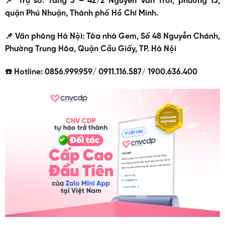
📌 Trụ sở: Tầng 3 – 42/2 Nguyễn Văn Trỗi, phường 15,
quận Phú Nhuận, Thành phố Hồ Chí Minh.
📌 Văn phòng Hà Nội: Tòa nhà Gem, Số 48 Nguyễn Chánh,
Phường Trung Hòa, Quận Cầu Giấy, TP. Hà Nội
☎️ Hotline: 0856.999.959/ 0911.116.587/ 1900.636.400