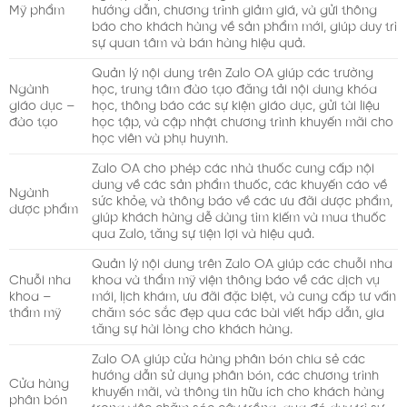
Mỹ phẩm
hướng dẫn, chương trình giảm giá, và gửi thông
báo cho khách hàng về sản phẩm mới, giúp duy trì
sự quan tâm và bán hàng hiệu quả.
Quản lý nội dung trên Zalo OA giúp các trường
Ngành
học, trung tâm đào tạo đăng tải nội dung khóa
giáo dục –
học, thông báo các sự kiện giáo dục, gửi tài liệu
đào tạo
học tập, và cập nhật chương trình khuyến mãi cho
học viên và phụ huynh.
Zalo OA cho phép các nhà thuốc cung cấp nội
dung về các sản phẩm thuốc, các khuyến cáo về
Ngành
sức khỏe, và thông báo về các ưu đãi dược phẩm,
dược phẩm
giúp khách hàng dễ dàng tìm kiếm và mua thuốc
qua Zalo, tăng sự tiện lợi và hiệu quả.
Quản lý nội dung trên Zalo OA giúp các chuỗi nha
Chuỗi nha
khoa và thẩm mỹ viện thông báo về các dịch vụ
khoa –
mới, lịch khám, ưu đãi đặc biệt, và cung cấp tư vấn
thẩm mỹ
chăm sóc sắc đẹp qua các bài viết hấp dẫn, gia
tăng sự hài lòng cho khách hàng.
Zalo OA giúp cửa hàng phân bón chia sẻ các
hướng dẫn sử dụng phân bón, các chương trình
Cửa hàng
khuyến mãi, và thông tin hữu ích cho khách hàng
phân bón