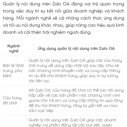
Quản lý nội dung trên Zalo OA đóng vai trò quan trọng
trong việc duy trì sự kết nối giữa doanh nghiệp và khách
hàng. Mỗi ngành nghề sẽ có những cách thức ứng dụng
và tối ưu nội dung khác nhau, giúp nâng cao hiệu quả kinh
doanh và cải thiện trải nghiệm người dùng.
Ngành
Ứng dụng quản lý nội dung trên Zalo OA
nghề
Quản lý nội dung trên Zalo OA giúp các cửa hàng
Bán lẻ (thời
thời trang dễ dàng cập nhật bộ sưu tập, chia sẻ
trang, phụ
các chương trình khuyến mãi, và cung cấp thông
kiện)
tin ưu đãi cho khách hàng, giúp duy trì sự tương
tác liên tục.
Với Zalo OA, cửa hàng đồ chơi có thể tạo nội dung
hấp dẫn về các sản phẩm mới, chương trình mini
Cửa hàng
game cho trẻ em, và cung cấp thông tin quà tặng
đồ chơi
để thu hút khách hàng, tăng sự gắn kết và mua
sắm trực tiếp.
Quản lý nội dung trên Zalo OA giúp các doanh
nghiệp mỹ phẩm đăng tải các bài viết, video