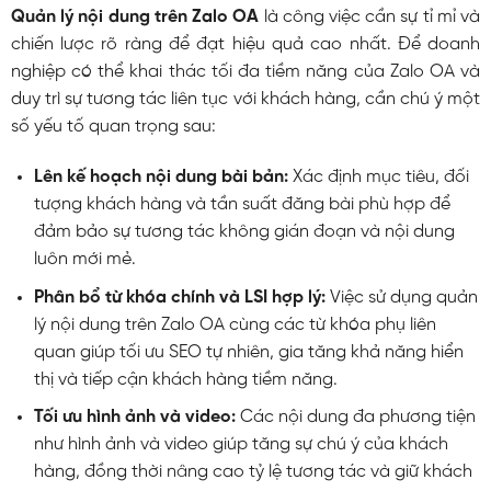
Quản lý nội dung trên Zalo OA
là công việc cần sự tỉ mỉ và
chiến lược rõ ràng để đạt hiệu quả cao nhất. Để doanh
nghiệp có thể khai thác tối đa tiềm năng của Zalo OA và
duy trì sự tương tác liên tục với khách hàng, cần chú ý một
số yếu tố quan trọng sau:
Lên kế hoạch nội dung bài bản:
Xác định mục tiêu, đối
tượng khách hàng và tần suất đăng bài phù hợp để
đảm bảo sự tương tác không gián đoạn và nội dung
luôn mới mẻ.
Phân bổ từ khóa chính và LSI hợp lý:
Việc sử dụng quản
lý nội dung trên Zalo OA cùng các từ khóa phụ liên
quan giúp tối ưu SEO tự nhiên, gia tăng khả năng hiển
thị và tiếp cận khách hàng tiềm năng.
Tối ưu hình ảnh và video:
Các nội dung đa phương tiện
như hình ảnh và video giúp tăng sự chú ý của khách
hàng, đồng thời nâng cao tỷ lệ tương tác và giữ khách