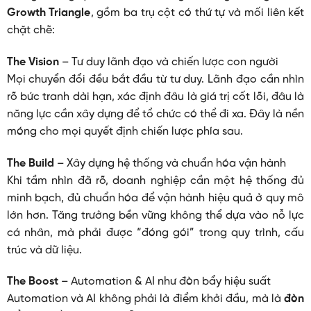
Growth Triangle
, gồm ba trụ cột có thứ tự và mối liên kết
chặt chẽ:
The Vision
– Tư duy lãnh đạo và chiến lược con người
Mọi chuyển đổi đều bắt đầu từ tư duy. Lãnh đạo cần nhìn
rõ bức tranh dài hạn, xác định đâu là giá trị cốt lõi, đâu là
năng lực cần xây dựng để tổ chức có thể đi xa. Đây là nền
móng cho mọi quyết định chiến lược phía sau.
The Build
– Xây dựng hệ thống và chuẩn hóa vận hành
Khi tầm nhìn đã rõ, doanh nghiệp cần một hệ thống đủ
minh bạch, đủ chuẩn hóa để vận hành hiệu quả ở quy mô
lớn hơn. Tăng trưởng bền vững không thể dựa vào nỗ lực
cá nhân, mà phải được “đóng gói” trong quy trình, cấu
trúc và dữ liệu.
The Boost
– Automation & AI như đòn bẩy hiệu suất
Automation và AI không phải là điểm khởi đầu, mà là
đòn