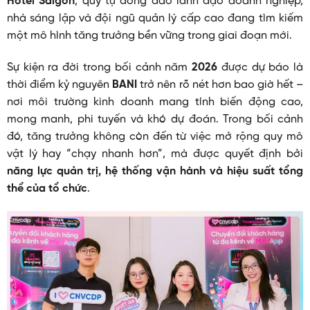
Hotel Saigon
, quy tụ đông đảo lãnh đạo doanh nghiệp,
nhà sáng lập và đội ngũ quản lý cấp cao đang tìm kiếm
một mô hình tăng trưởng bền vững trong giai đoạn mới.
Sự kiện ra đời trong bối cảnh năm
2026
được dự báo là
thời điểm kỷ nguyên
BANI
trở nên rõ nét hơn bao giờ hết –
nơi môi trường kinh doanh mang tính biến động cao,
mong manh, phi tuyến và khó dự đoán. Trong bối cảnh
đó, tăng trưởng không còn đến từ việc mở rộng quy mô
vật lý hay “chạy nhanh hơn”, mà được quyết định bởi
năng lực quản trị, hệ thống vận hành và hiệu suất tổng
thể của tổ chức
.