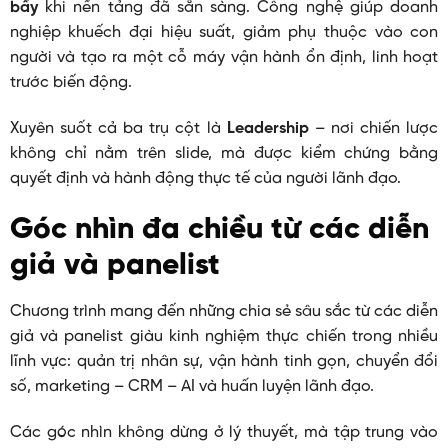
bẩy
khi nền tảng đã sẵn sàng. Công nghệ giúp doanh
nghiệp khuếch đại hiệu suất, giảm phụ thuộc vào con
người và tạo ra một cỗ máy vận hành ổn định, linh hoạt
trước biến động.
Xuyên suốt cả ba trụ cột là
Leadership
– nơi chiến lược
không chỉ nằm trên slide, mà được kiểm chứng bằng
quyết định và hành động thực tế của người lãnh đạo.
Góc nhìn đa chiều từ các diễn
giả và panelist
Chương trình mang đến những chia sẻ sâu sắc từ các diễn
giả và panelist giàu kinh nghiệm thực chiến trong nhiều
lĩnh vực: quản trị nhân sự, vận hành tinh gọn, chuyển đổi
số, marketing – CRM – AI và huấn luyện lãnh đạo.
Các góc nhìn không dừng ở lý thuyết, mà tập trung vào