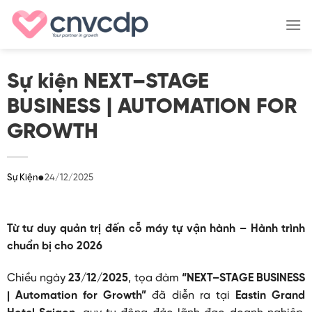
Skip
to
content
Sự kiện NEXT–STAGE
BUSINESS | AUTOMATION FOR
GROWTH
●
24/12/2025
Sự Kiện
Từ tư duy quản trị đến cỗ máy tự vận hành – Hành trình
chuẩn bị cho 2026
Chiều ngày
23/12/2025
, tọa đàm
“NEXT–STAGE BUSINESS
| Automation for Growth”
đã diễn ra tại
Eastin Grand