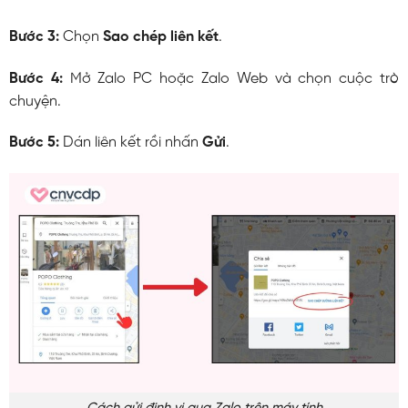
Bước 3:
Chọn
Sao chép liên kết
.
Bước 4:
Mở Zalo PC hoặc Zalo Web và chọn cuộc trò
chuyện.
Bước 5:
Dán liên kết rồi nhấn
Gửi
.
Cách gửi định vị qua Zalo trên máy tính