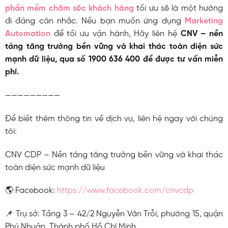
phần mềm chăm sóc khách hàng
tối ưu sẽ là một hướng
đi đáng cân nhắc. Nếu bạn muốn ứng dụng
Marketing
Automation
để tối ưu vận hành, Hãy liên hệ
CNV – nền
tảng tăng trưởng bền vững và khai thác toàn diện sức
mạnh dữ liệu, qua số 1900 636 400 để được tư vấn miễn
phí.
—————————
Để biết thêm thông tin về dịch vụ, liên hệ ngay với chúng
tôi:
CNV CDP – Nền tảng tăng trưởng bền vững và khai thác
toàn diện sức mạnh dữ liệu
🌎 Facebook:
https://www.facebook.com/cnvcdp
📌 Trụ sở: Tầng 3 – 42/2 Nguyễn Văn Trỗi, phường 15, quận
Phú Nhuận, Thành phố Hồ Chí Minh.