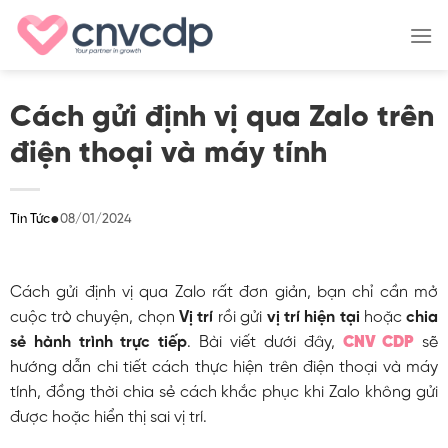
Skip
to
content
Cách gửi định vị qua Zalo trên
điện thoại và máy tính
●
08/01/2024
Tin Tức
Cách gửi định vị qua Zalo rất đơn giản, bạn chỉ cần mở
cuộc trò chuyện, chọn
Vị trí
rồi gửi
vị trí hiện tại
hoặc
chia
sẻ hành trình trực tiếp
. Bài viết dưới đây,
CNV CDP
sẽ
hướng dẫn chi tiết cách thực hiện trên điện thoại và máy
tính, đồng thời chia sẻ cách khắc phục khi Zalo không gửi
được hoặc hiển thị sai vị trí.