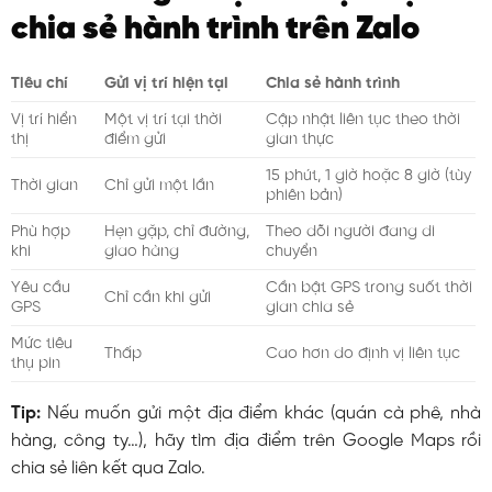
chia sẻ hành trình trên Zalo
Tiêu chí
Gửi vị trí hiện tại
Chia sẻ hành trình
Vị trí hiển
Một vị trí tại thời
Cập nhật liên tục theo thời
thị
điểm gửi
gian thực
15 phút, 1 giờ hoặc 8 giờ (tùy
Thời gian
Chỉ gửi một lần
phiên bản)
Phù hợp
Hẹn gặp, chỉ đường,
Theo dõi người đang di
khi
giao hàng
chuyển
Yêu cầu
Cần bật GPS trong suốt thời
Chỉ cần khi gửi
GPS
gian chia sẻ
Mức tiêu
Thấp
Cao hơn do định vị liên tục
thụ pin
Tip:
Nếu muốn gửi một địa điểm khác (quán cà phê, nhà
hàng, công ty…), hãy tìm địa điểm trên Google Maps rồi
chia sẻ liên kết qua Zalo.