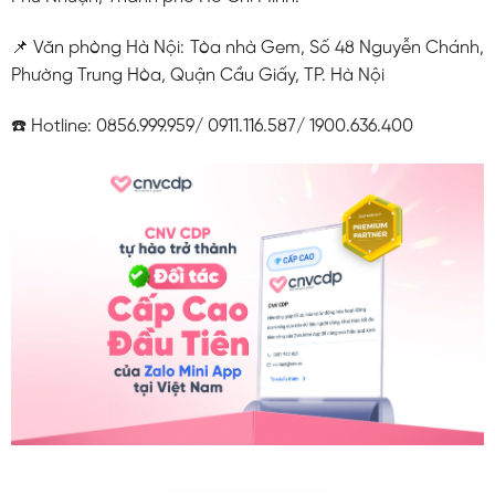
📌 Văn phòng Hà Nội: Tòa nhà Gem, Số 48 Nguyễn Chánh,
Phường Trung Hòa, Quận Cầu Giấy, TP. Hà Nội
☎️ Hotline: 0856.999.959/ 0911.116.587/ 1900.636.400