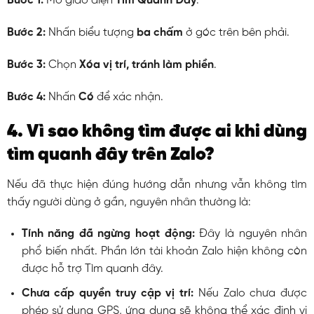
Bước 1:
Mở giao diện
Tìm Quanh Đây
.
Bước 2:
Nhấn biểu tượng
ba chấm
ở góc trên bên phải.
Bước 3:
Chọn
Xóa vị trí, tránh làm phiền
.
Bước 4:
Nhấn
Có
để xác nhận.
4. Vì sao không tìm được ai khi dùng
tìm quanh đây trên Zalo?
Nếu đã thực hiện đúng hướng dẫn nhưng vẫn không tìm
thấy người dùng ở gần, nguyên nhân thường là:
Tính năng đã ngừng hoạt động:
Đây là nguyên nhân
phổ biến nhất. Phần lớn tài khoản Zalo hiện không còn
được hỗ trợ Tìm quanh đây.
Chưa cấp quyền truy cập vị trí:
Nếu Zalo chưa được
phép sử dụng GPS, ứng dụng sẽ không thể xác định vị