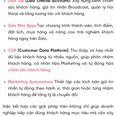
Zalo OA
(Zalo Official Account):
Xây dựng kênh chăm
sóc khách hàng, gửi tin nhắn Broadcast, quản lý hội
thoại và tăng tương tác với khách hàng.
Zalo Mini App
:
Tạo chương trình thành viên, tích điểm,
đặt lịch, mua hàng và nâng cao trải nghiệm khách
hàng ngay trên Zalo.
CDP
(Customer Data Platform):
Thu thập và hợp nhất
dữ liệu khách hàng từ nhiều nguồn, giúp phân nhóm
khách hàng, cá nhân hóa Marketing và tự động hóa
chăm sóc khách hàng
.
Marketing Automation
:
Thiết lập các kịch bản gửi tin
nhắn tự động theo hành vi, thời gian hoặc từng nhóm
khách hàng để tăng tỷ lệ chuyển đổi.
Việc kết hợp các giải pháp trên không chỉ giúp doanh
nghiệp tiếp cận đúng khách hàng mục tiêu mà còn xây