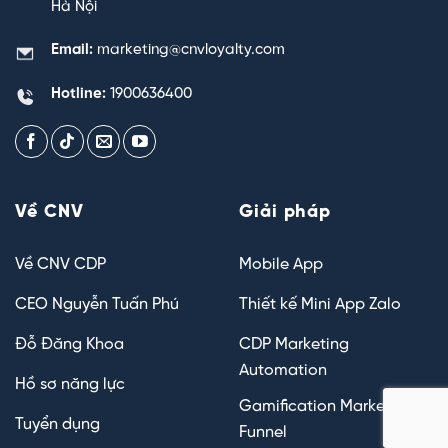
Hà Nội
Email:
marketing@cnvloyalty.com
Hotline:
1900636400
Về CNV
Giải pháp
Về CNV CDP
Mobile App
CEO Nguyễn Tuấn Phú
Thiết kế Mini App Zalo
Đỗ Đăng Khoa
CDP Marketing
Automation
Hồ sơ năng lực
Gamification Marketing
Tuyển dụng
Funnel