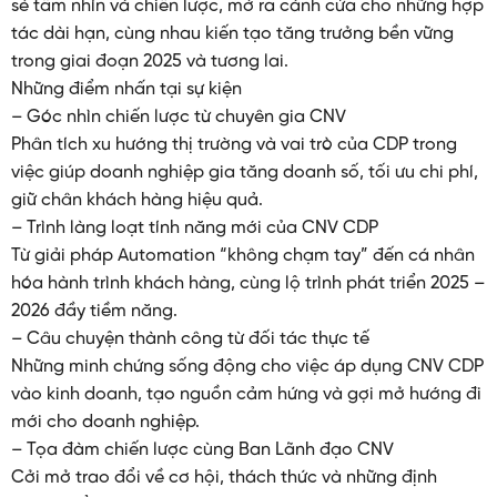
sẻ tầm nhìn và chiến lược, mở ra cánh cửa cho những hợp
tác dài hạn, cùng nhau kiến tạo tăng trưởng bền vững
trong giai đoạn 2025 và tương lai.
Những điểm nhấn tại sự kiện
– Góc nhìn chiến lược từ chuyên gia CNV
Phân tích xu hướng thị trường và vai trò của CDP trong
việc giúp doanh nghiệp gia tăng doanh số, tối ưu chi phí,
giữ chân khách hàng hiệu quả.
– Trình làng loạt tính năng mới của CNV CDP
Từ giải pháp Automation “không chạm tay” đến cá nhân
hóa hành trình khách hàng, cùng lộ trình phát triển 2025 –
2026 đầy tiềm năng.
– Câu chuyện thành công từ đối tác thực tế
Những minh chứng sống động cho việc áp dụng CNV CDP
vào kinh doanh, tạo nguồn cảm hứng và gợi mở hướng đi
mới cho doanh nghiệp.
– Tọa đàm chiến lược cùng Ban Lãnh đạo CNV
Cởi mở trao đổi về cơ hội, thách thức và những định