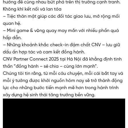
hướng để cùng nhau bứt phá trên thị trường cạnh tranh.
Không khí kết nối và lan tỏa
– Tiệc thân mật giúp các đối tác giao lưu, mở rộng mối
quan hệ.
– Mini game & vòng quay may mắn với nhiều phần quà
hấp dẫn.
– Những khoảnh khắc check-in đậm chất CNV – lưu giữ
dấu ấn hợp tác và cam kết đồng hành.
CNV Partner Connect 2025 tại Hà Nội đã khẳng định tinh
thần “đồng hành – sẻ chia – cùng lớn mạnh”.
Chúng tôi tin rằng, từ mỗi câu chuyện, mỗi cái bắt tay và
mỗi ý tưởng được khởi nguồn hôm nay sẽ trở thành động
lực cho những bước tiến mạnh mẽ hơn trong hành trình
xây dựng hệ sinh thái tăng trưởng bền vững.