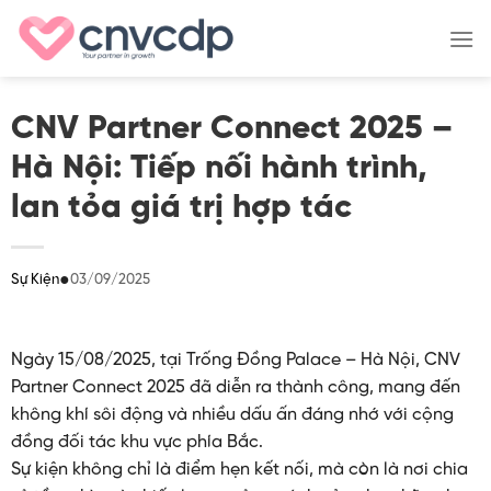
Skip
to
content
CNV Partner Connect 2025 –
Hà Nội: Tiếp nối hành trình,
lan tỏa giá trị hợp tác
●
03/09/2025
Sự Kiện
Ngày 15/08/2025, tại Trống Đồng Palace – Hà Nội, CNV
Partner Connect 2025 đã diễn ra thành công, mang đến
không khí sôi động và nhiều dấu ấn đáng nhớ với cộng
đồng đối tác khu vực phía Bắc.
Sự kiện không chỉ là điểm hẹn kết nối, mà còn là nơi chia