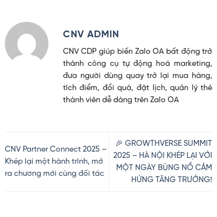
CNV ADMIN
CNV CDP giúp biến Zalo OA bất động trở
thành công cụ tự động hoá marketing,
đưa người dùng quay trở lại mua hàng,
tích điểm, đổi quà, đặt lịch, quản lý thẻ
thành viên dễ dàng trên Zalo OA
🎉 GROWTHVERSE SUMMIT
CNV Partner Connect 2025 –
2025 – HÀ NỘI KHÉP LẠI VỚI
Khép lại một hành trình, mở
MỘT NGÀY BÙNG NỔ CẢM
ra chương mới cùng đối tác
HỨNG TĂNG TRƯỞNG!