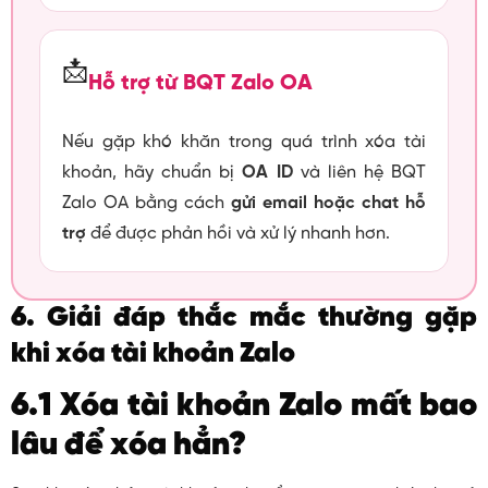
📩
Hỗ trợ từ BQT Zalo OA
Nếu gặp khó khăn trong quá trình xóa tài
khoản, hãy chuẩn bị
OA ID
và liên hệ BQT
Zalo OA bằng cách
gửi email hoặc chat hỗ
trợ
để được phản hồi và xử lý nhanh hơn.
6. Giải đáp thắc mắc thường gặp
khi xóa tài khoản Zalo
6.1 Xóa tài khoản Zalo mất bao
lâu để xóa hẳn?