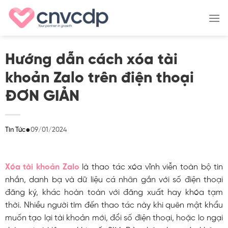
Skip
to
content
Hướng dẫn cách xóa tài
khoản Zalo trên điện thoại
ĐƠN GIẢN
●
09/01/2024
Tin Tức
Xóa tài khoản Zalo
là thao tác xóa vĩnh viễn toàn bộ tin
nhắn, danh bạ và dữ liệu cá nhân gắn với số điện thoại
đăng ký, khác hoàn toàn với đăng xuất hay khóa tạm
thời. Nhiều người tìm đến thao tác này khi quên mật khẩu
muốn tạo lại tài khoản mới, đổi số điện thoại, hoặc lo ngại