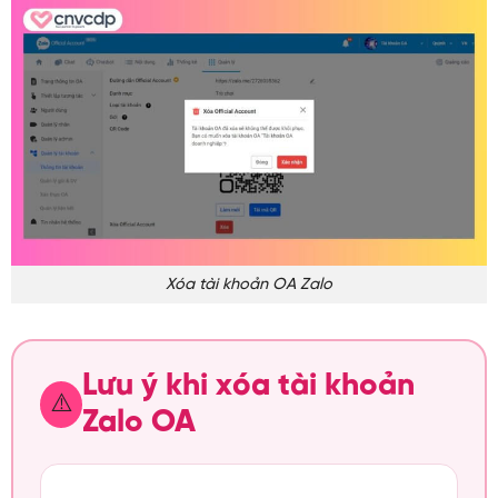
Xóa tài khoản OA Zalo
Lưu ý khi xóa tài khoản
⚠️
Zalo OA