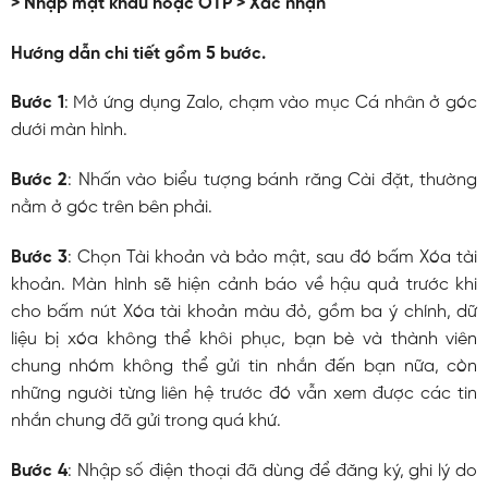
> Nhập mật khẩu hoặc OTP > Xác nhận
Hướng dẫn chi tiết gồm 5 bước.
Bước 1
: Mở ứng dụng Zalo, chạm vào mục Cá nhân ở góc
dưới màn hình.
Bước 2
: Nhấn vào biểu tượng bánh răng Cài đặt, thường
nằm ở góc trên bên phải.
Bước 3
: Chọn Tài khoản và bảo mật, sau đó bấm Xóa tài
khoản. Màn hình sẽ hiện cảnh báo về hậu quả trước khi
cho bấm nút Xóa tài khoản màu đỏ, gồm ba ý chính, dữ
liệu bị xóa không thể khôi phục, bạn bè và thành viên
chung nhóm không thể gửi tin nhắn đến bạn nữa, còn
những người từng liên hệ trước đó vẫn xem được các tin
nhắn chung đã gửi trong quá khứ.
Bước 4
: Nhập số điện thoại đã dùng để đăng ký, ghi lý do