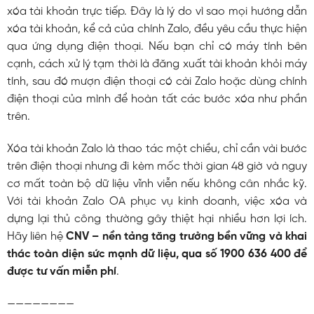
xóa tài khoản trực tiếp. Đây là lý do vì sao mọi hướng dẫn
xóa tài khoản, kể cả của chính Zalo, đều yêu cầu thực hiện
qua ứng dụng điện thoại. Nếu bạn chỉ có máy tính bên
cạnh, cách xử lý tạm thời là đăng xuất tài khoản khỏi máy
tính, sau đó mượn điện thoại có cài Zalo hoặc dùng chính
điện thoại của mình để hoàn tất các bước xóa như phần
trên.
Xóa tài khoản Zalo là thao tác một chiều, chỉ cần vài bước
trên điện thoại nhưng đi kèm mốc thời gian 48 giờ và nguy
cơ mất toàn bộ dữ liệu vĩnh viễn nếu không cân nhắc kỹ.
Với tài khoản Zalo OA phục vụ kinh doanh, việc xóa và
dựng lại thủ công thường gây thiệt hại nhiều hơn lợi ích.
Hãy liên hệ
CNV – nền tảng tăng trưởng bền vững và khai
thác toàn diện sức mạnh dữ liệu, qua số 1900 636 400 để
được tư vấn miễn phí
.
————————