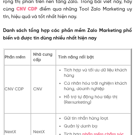
rộng thị phần trên nền tảng Zalo. Trong bài viết này, hãy
cùng
CNV CDP
điểm qua những Tool Zalo Marketing uy
tín, hiệu quả và tốt nhất hiện nay.
Danh sách tổng hợp các phần mềm Zalo Marketing phổ
biến và được tin dùng nhiều nhất hiện nay
Nhà cung
Phần mềm
Tính năng nổi bật
cấp
Tích hợp và tối ưu dữ liệu khách
hàng
Cá nhân hóa trải nghiệm khách
hàng, doanh nghiệp
CNV CDP
CNV
Hỗ trợ tự động hóa tiếp thị
(Remarketing)
Gửi tin nhắn hàng loạt
Quản lý danh bạ
NextX
NextX
Tích hợp
phần mềm chăm sóc