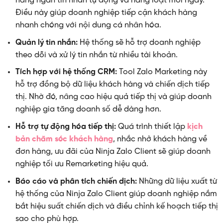
hàng ngàn tin nhắn tự động và hàng loạt mỗi ngày.
Điều này giúp doanh nghiệp tiếp cận khách hàng
nhanh chóng với nội dung cá nhân hóa.
Quản lý tin nhắn:
Hệ thống sẽ hỗ trợ doanh nghiệp
theo dõi và xử lý tin nhắn từ nhiều tài khoản.
Tích hợp với hệ thống CRM:
Tool Zalo Marketing này
hỗ trợ đồng bộ dữ liệu khách hàng và chiến dịch tiếp
thị. Nhờ đó, nâng cao hiệu quả tiếp thị và giúp doanh
nghiệp gia tăng doanh số dễ dàng hơn.
Hỗ trợ tự động hóa tiếp thị:
Quá trình thiết lập
kịch
bản chăm sóc khách hàng
, nhắc nhở khách hàng về
đơn hàng, ưu đãi của Ninja Zalo Client sẽ giúp doanh
nghiệp tối ưu Remarketing hiệu quả.
Báo cáo và phân tích chiến dịch:
Những dữ liệu xuất từ
hệ thống của Ninja Zalo Client giúp doanh nghiệp nắm
bắt hiệu suất chiến dịch và điều chỉnh kế hoạch tiếp thị
sao cho phù hợp.